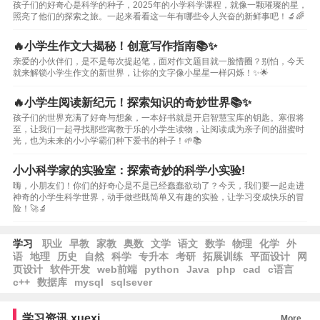
孩子们的好奇心是科学的种子，2025年的小学科学课程，就像一颗璀璨的星，
照亮了他们的探索之旅。一起来看看这一年有哪些令人兴奋的新鲜事吧！🔬🌈
🔥小学生作文大揭秘！创意写作指南📚✨
亲爱的小伙伴们，是不是每次提起笔，面对作文题目就一脸懵圈？别怕，今天
就来解锁小学生作文的新世界，让你的文字像小星星一样闪烁！✨🌟
🔥小学生阅读新纪元！探索知识的奇妙世界📚✨
孩子们的世界充满了好奇与想象，一本好书就是开启智慧宝库的钥匙。寒假将
至，让我们一起寻找那些寓教于乐的小学生读物，让阅读成为亲子间的甜蜜时
光，也为未来的小小学霸们种下爱书的种子！🌱📚
小小科学家的实验室：探索奇妙的科学小实验!
嗨，小朋友们！你们的好奇心是不是已经蠢蠢欲动了？今天，我们要一起走进
神奇的小学生科学世界，动手做些既简单又有趣的实验，让学习变成快乐的冒
险！🚀🔬
学习
职业
早教
家教
奥数
文学
语文
数学
物理
化学
外
语
地理
历史
自然
科学
专升本
考研
拓展训练
平面设计
网
页设计
软件开发
web前端
python
Java
php
cad
c语言
c++
数据库
mysql
sqlsever
学习资讯
xuexi
More