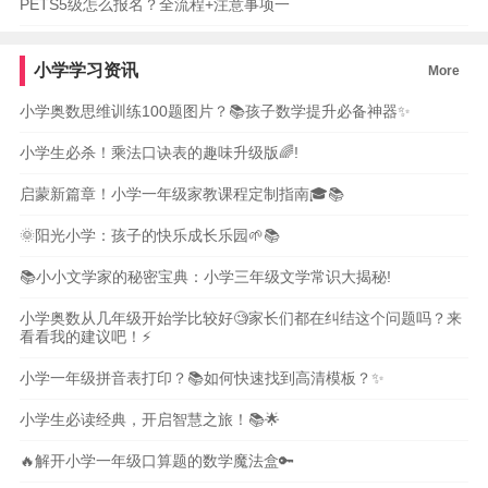
PETS5级怎么报名？全流程+注意事项一
小学学习资讯
More
小学奥数思维训练100题图片？📚孩子数学提升必备神器✨
小学生必杀！乘法口诀表的趣味升级版🌈!
启蒙新篇章！小学一年级家教课程定制指南🎓📚
🌞阳光小学：孩子的快乐成长乐园🌱📚
📚小小文学家的秘密宝典：小学三年级文学常识大揭秘!
小学奥数从几年级开始学比较好🧐家长们都在纠结这个问题吗？来
看看我的建议吧！⚡
小学一年级拼音表打印？📚如何快速找到高清模板？✨
小学生必读经典，开启智慧之旅！📚🌟
🔥解开小学一年级口算题的数学魔法盒🔑