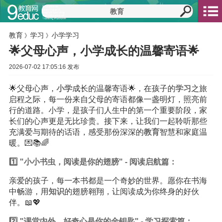
教育
学习
小学学习
》
》
🌟父母心声，小学成长的温馨寄语🌟
2026-07-02 17:05:16 发布
🌟父母心声，
小学
成长的温馨寄语🌟，在孩子的
学习
之旅
启程之际，每一份来自父母的寄语都像一盏明灯，照亮前
行的道路。小学，是孩子们人生中的第一个重要阶段，家
长们的心声更是无比珍贵。接下来，让我们一起聆听那些
充满爱与期待的话语，感受那份深深的
教育
智慧和家庭温
暖。💌📚🌈
1️⃣ "小小书虫，阅读是你的翅膀" - 阅读启航篇：
亲爱的孩子，每一本书都是一个奇妙的世界。愿你在书海
中畅游，用
知识
的翅膀翱翔，让阅读成为你终身的好伙
伴。📖💖
2️⃣ "课堂内外，好奇心是你的金钥匙" - 学习探索篇：