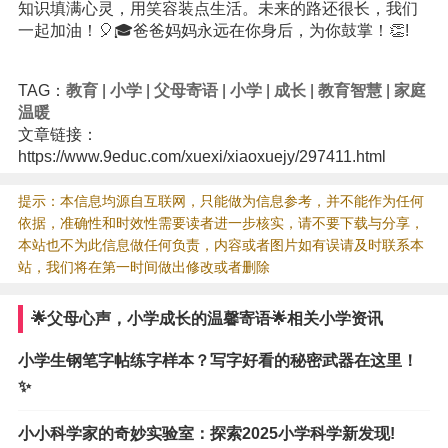
知识填满心灵，用笑容装点生活。未来的路还很长，我们
一起加油！🎈🎓爸爸妈妈永远在你身后，为你鼓掌！👏!
TAG：
教育
|
小学
|
父母寄语
|
小学
|
成长
|
教育智慧
|
家庭
温暖
文章链接：
https://www.9educ.com/xuexi/xiaoxuejy/297411.html
提示：本信息均源自互联网，只能做为信息参考，并不能作为任何
依据，准确性和时效性需要读者进一步核实，请不要下载与分享，
本站也不为此信息做任何负责，内容或者图片如有误请及时联系本
站，我们将在第一时间做出修改或者删除
🌟父母心声，小学成长的温馨寄语🌟相关小学资讯
小学生钢笔字帖练字样本？写字好看的秘密武器在这里！
✨
小小科学家的奇妙实验室：探索2025小学科学新发现!