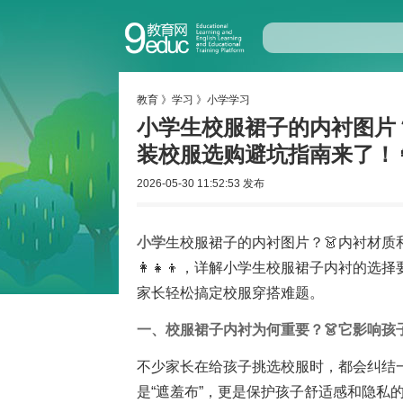
教育
》
学习
》
小学学习
小学生校服裙子的内衬图片
装校服选购避坑指南来了！👩‍
2026-05-30 11:52:53 发布
小学
生校服裙子的内衬图片？👗内衬材
👩‍👧‍👦，详解小学生校服裙子内衬
家长轻松搞定校服穿搭难题。
一、校服裙子内衬为何重要？👗它影响孩
不少家长在给孩子挑选校服时，都会纠结
是“遮羞布”，更是保护孩子舒适感和隐私