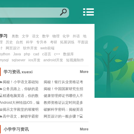
学习
奥数
文学
语文
数学
物理
化学
外语
地
理
历史
自然
科学
专升本
考研
拓展训练
平面设
计
网页设计
软件开发
web前端
python
Java
php
cad
c语言
c++
数据库
mysql
sqlsever
ios开发
android开发
短视频制作
学习资讯
xuexi
More
🔥揭秘！小学语文基础知
揭秘！银行从业资格证考
识宝典，从此告别阅
试：历年真题重击率
🔥公务员路上，你缺的是
揭秘！中国国家研究生招
一份高效学习指南🔥
生网：你的学术梦想
💻精通电脑英语，你的数
健康管理师证书哪些人不
字化世界通行证!
能考？一文说清报考
Android大神转战iOS，编
教师资格证认定时间是多
程世界的
久？不想错过认定机
📖揭示文学殿堂的璀璨明
破解科学密码：揭秘英语
珠：史上十大经典必
在科研界的超级语言
🔥高中语文，解锁学霸密
网页设计的一般步骤？💻
码：视频讲解秘籍📚
如何快速掌握网页设
小学学习资讯
More