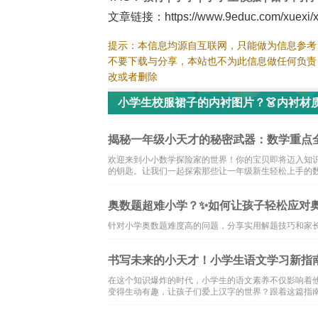
文章链接：https://www.9educ.com/xuexi/xi
提示：本信息均源自互联网，只能做为信息参考
不要下载与分享，本站也不为此信息做任何负责
改或者删除
小学生校服裙子的内衬图片？👗内衬材
👩‍👧‍👦相关小学资讯
揭秘一年级小天才的秘密武器：数学重点全
欢迎来到小小数学探险家的世界！你的宝贝即将迈入知
的钥匙。让我们一起探索那些让一年级新生轻松上手的数
奥数题超难小学？✨如何让孩子轻松应对奥
针对小学奥数题难度高的问题，分享实用解题技巧和家
书写未来的小天才！小学生语文学习新指南
在这个知识爆炸的时代，小学生的语文素养不仅影响着
变得生动有趣，让孩子们爱上汉字的世界？跟着这篇指南