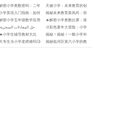
解密小学奥数密码：二年
天健小学：未来教育的创
级的孩子如何打开智慧之
新先驱🎓🌟
小学英语入门指南：如何
揭秘未来教育新风尚：崇
门🎯
轻松发音，开启英语学习
德小学的创新篇章📚👨‍🏫
解密小学五年级数学应用
🔥解密小学奥数比赛：谁
之旅!
👩‍🏫
题的神奇密码🔑:
是真正的金牌宝藏？🏆
حل المعادلات السحرية:
🎨彩色童年大冒险：小学
تمرین قوامك في ا
美术考试新攻略🎨!
🔥小学生辅导教材大比
揭秘！揭秘！一般小学补
拼！谁才是学习路上的最
课机构老师的薪酬大揭秘💰
大专生当小学老师难吗🧐
揭秘临河区第六小学的教
佳拍档？📚
🔍
教育门槛真的高不可攀
育新篇章：启迪智慧的未
吗？📚
来之星🌟📚