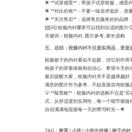
🌟 **试穿感受**：带孩子试穿校服，感
🌟 **对比价格**：不要一味追求低价，
🌟 **关注售后**：选择售后服务好的品
[提问] 校服内衬哪里可以找到合适的图片
关键词：校服内衬, 图片参考, 家长选购
五、总结：校服内衬不仅是实用品，更是
校服裙子的内衬看似不起眼，但它的作用
响孩子的穿着体验和自信心。希望今天的
最后提醒大家，校服内衬并不是越厚越好
满意的图片作为参考，不妨直接咨询校服
💡 **敲黑板**：校服内衬的选购不仅是
式，从舒适度到实用性，每一个细节都值
自信满满地迎接每一天的
学习
时光～🌟
TAG：
教育
|
小学
|
小学生校服
|
裙子内衬