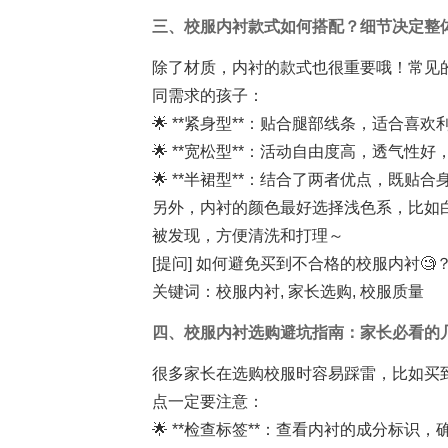
三、校服内衬款式如何搭配？细节决定整
除了材质，内衬的款式也很重要哦！常见
同需求的孩子：
🌟 **紧身型**：贴合腿部线条，适合
🌟 **宽松型**：活动自由度高，透气性
🌟 **半裙型**：结合了两者优点，既
另外，内衬的颜色最好选择浅色系，比如
被发现，方便清洗和打理～
[提问] 如何避免买到不合格的校服内衬🧐
关键词：校服内衬, 家长选购, 校服质量
四、校服内衬选购避坑指南：家长必看的
很多家长在选购校服时容易踩雷，比如买
点一定要注意：
🌟 **检查标签**：查看内衬的成分标识