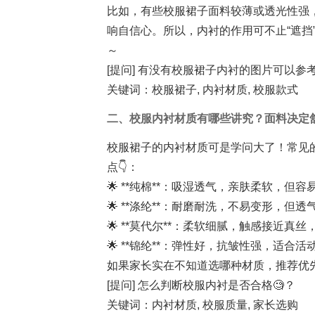
比如，有些校服裙子面料较薄或透光性强
响自信心。所以，内衬的作用可不止“遮挡
～
[提问] 有没有校服裙子内衬的图片可以参考
关键词：校服裙子, 内衬材质, 校服款式
二、校服内衬材质有哪些讲究？面料决定
校服裙子的内衬材质可是学问大了！常见
点👇：
🌟 **纯棉**：吸湿透气，亲肤柔软，但
🌟 **涤纶**：耐磨耐洗，不易变形，但
🌟 **莫代尔**：柔软细腻，触感接近真
🌟 **锦纶**：弹性好，抗皱性强，适合
如果家长实在不知道选哪种材质，推荐优
[提问] 怎么判断校服内衬是否合格🧐？
关键词：内衬材质, 校服质量, 家长选购