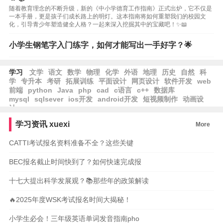
随着教育理念的不断升级，新的《中小学德育工作指南》正式出炉，它不仅是
一本手册，更是孩子们成长路上的明灯。这本指南将如何重塑我们的校园文
化，引导青少年塑造健全人格？一起来深入挖掘其中的宝藏吧！✨📖
小学生钢笔字入门练字，如何才能写出一手好字？🌟
学习
文学
语文
数学
物理
化学
外语
地理
历史
自然
科
学
专升本
考研
拓展训练
平面设计
网页设计
软件开发
web
前端
python
Java
php
cad
c语言
c++
数据库
mysql
sqlsever
ios开发
android开发
短视频制作
动画设
计
学习资讯
xuexi
More
CATTI考试报名资料准备不全？这些关键
BEC报名截止时间快到了？如何快速完成报
十七大提出科学发展观？📚那些年的政策解读
🔥2025年度WSK考试报名时间大揭秘！
小学生必会！三年级英语单词发音指南pho