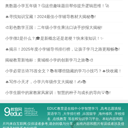
奥数题小学五年级？🤔这些趣味题目帮你提升逻辑思维！🚀
🔥寻找知识宝藏！2024最佳小学辅导教材大揭秘📚!
🎨彩色数学王国：二年级小学生乘法口诀手抄报大揭秘!
小学僧2是什么？🎓是新概念还是老梗？快来涨知识！✨
🔥揭示！2025年度小学辅导书排行榜，让孩子学习之路更顺畅📚!
揭秘教育新地标：黄城根小学的创新学习之旅📚🎨
小学必背古诗75首全文？📚有哪些隐藏的学习小技巧？🔥快收藏！
🔥写作小天才，小学六年级作文大揭秘！✍️📚
小学生眼中的家教家风家训：智慧的种子与成长的导向💡📚!
EDUC教育是在线
中小学智慧学习
,
高考志愿填报
,
英语学习
,
大学排行榜
,
出国留学
,
海外移民
,
学校排
名
,
在线教育
等在线知识学习平台。本站内容和图
片均来自互联网,仅供读者参考,请勿转载与分享，如有内容和图片有误或者涉及侵