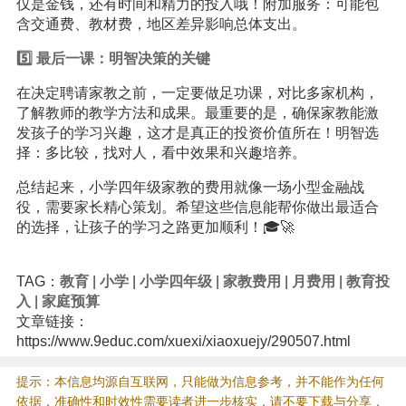
仅是金钱，还有时间和精力的投入哦！附加服务：可能包
含交通费、教材费，地区差异影响总体支出。
5️⃣ 最后一课：明智决策的关键
在决定聘请家教之前，一定要做足功课，对比多家机构，
了解教师的教学方法和成果。最重要的是，确保家教能激
发孩子的学习兴趣，这才是真正的投资价值所在！明智选
择：多比较，找对人，看中效果和兴趣培养。
总结起来，小学四年级家教的费用就像一场小型金融战
役，需要家长精心策划。希望这些信息能帮你做出最适合
的选择，让孩子的学习之路更加顺利！🎓🚀
TAG：
教育
|
小学
|
小学四年级
|
家教费用
|
月费用
|
教育投
入
|
家庭预算
文章链接：
https://www.9educ.com/xuexi/xiaoxuejy/290507.html
提示：本信息均源自互联网，只能做为信息参考，并不能作为任何
依据，准确性和时效性需要读者进一步核实，请不要下载与分享，