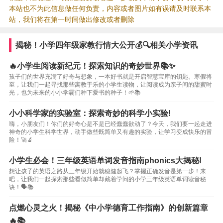
本站也不为此信息做任何负责，内容或者图片如有误请及时联系本
站，我们将在第一时间做出修改或者删除
揭秘！小学四年级家教行情大公开💰🔍相关小学资讯
🔥小学生阅读新纪元！探索知识的奇妙世界📚✨
孩子们的世界充满了好奇与想象，一本好书就是开启智慧宝库的钥匙。寒假将
至，让我们一起寻找那些寓教于乐的小学生读物，让阅读成为亲子间的甜蜜时
光，也为未来的小小学霸们种下爱书的种子！🌱📚
小小科学家的实验室：探索奇妙的科学小实验!
嗨，小朋友们！你们的好奇心是不是已经蠢蠢欲动了？今天，我们要一起走进
神奇的小学生科学世界，动手做些既简单又有趣的实验，让学习变成快乐的冒
险！🚀🔬
小学生必会！三年级英语单词发音指南phonics大揭秘!
想让孩子的英语之路从三年级开始就稳健起飞？掌握正确发音是第一步！来
吧，让我们一起探索那些看似简单却藏着学问的小学三年级英语单词读音秘
诀！🗣️📚
点燃心灵之火！揭秘《中小学德育工作指南》的创新篇章
🔥📚