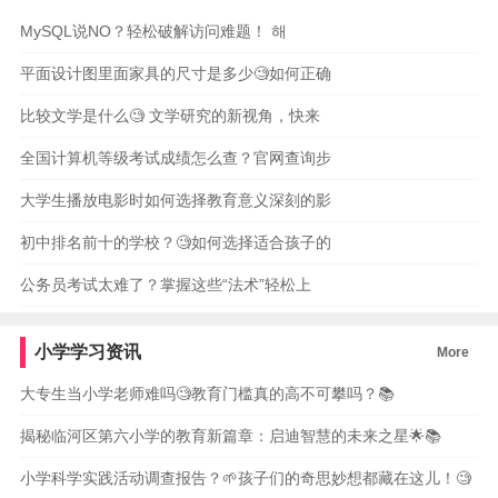
MySQL说NO？轻松破解访问难题！ 해
平面设计图里面家具的尺寸是多少🧐如何正确
比较文学是什么🧐 文学研究的新视角，快来
全国计算机等级考试成绩怎么查？官网查询步
大学生播放电影时如何选择教育意义深刻的影
初中排名前十的学校？🧐如何选择适合孩子的
公务员考试太难了？掌握这些“法术”轻松上
小学学习资讯
More
大专生当小学老师难吗🧐教育门槛真的高不可攀吗？📚
揭秘临河区第六小学的教育新篇章：启迪智慧的未来之星🌟📚
小学科学实践活动调查报告？🌱孩子们的奇思妙想都藏在这儿！🧐