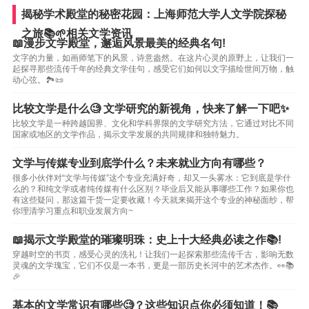
揭秘学术殿堂的秘密花园：上海师范大学人文学院探秘
之旅📚🌱相关文学资讯
📖漫步文学殿堂，邂逅风景最美的经典名句!
文字的力量，如画师笔下的风景，诗意盎然。在这片心灵的原野上，让我们一
起探寻那些流传千年的经典文学佳句，感受它们如何以文字描绘世间万物，触
动心弦。🏞️📜
比较文学是什么🧐 文学研究的新视角，快来了解一下吧✨
比较文学是一种跨越国界、文化和学科界限的文学研究方法，它通过对比不同
国家或地区的文学作品，揭示文学发展的共同规律和独特魅力。
文学与传媒专业到底学什么？未来就业方向有哪些？
很多小伙伴对“文学与传媒”这个专业充满好奇，却又一头雾水：它到底是学什
么的？和纯文学或者纯传媒有什么区别？毕业后又能从事哪些工作？如果你也
有这些疑问，那这篇干货一定要收藏！今天就来揭开这个专业的神秘面纱，帮
你理清学习重点和职业发展方向~
📖揭示文学殿堂的璀璨明珠：史上十大经典必读之作📚!
穿越时空的书页，感受心灵的洗礼！让我们一起探索那些流传千古，影响无数
灵魂的文学瑰宝，它们不仅是一本书，更是一部历史长河中的艺术杰作。👀📚
🎉
基本的文学常识有哪些🧐？这些知识点你必须知道！📚