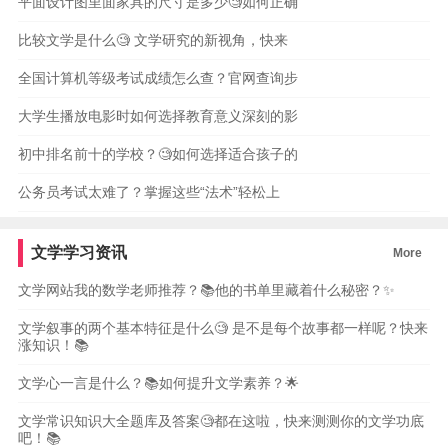
平面设计图里面家具的尺寸是多少🧐如何正确
比较文学是什么🧐 文学研究的新视角，快来
全国计算机等级考试成绩怎么查？官网查询步
大学生播放电影时如何选择教育意义深刻的影
初中排名前十的学校？🧐如何选择适合孩子的
公务员考试太难了？掌握这些“法术”轻松上
文学学习资讯
More
文学网站我的数学老师推荐？📚他的书单里藏着什么秘密？✨
文学叙事的两个基本特征是什么🧐 是不是每个故事都一样呢？快来
涨知识！📚
文学心一言是什么？📚如何提升文学素养？🌟
文学常识知识大全题库及答案🧐都在这啦，快来测测你的文学功底
吧！📚