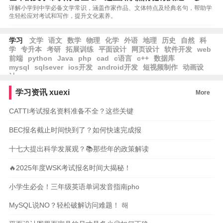
详解小学到中学必备文学常识，涵盖作家作品、文体特点及经典名句，帮助学
生轻松应对考试和写作，提升文化素养。
学习
文学
语文
数学
物理
化学
外语
地理
历史
自然
科
学
专升本
考研
拓展训练
平面设计
网页设计
软件开发
web
前端
python
Java
php
cad
c语言
c++
数据库
mysql
sqlsever
ios开发
android开发
短视频制作
动画设
计
学习资讯
xuexi
More
CATTI考试报名资料准备不全？这些关键
BEC报名截止时间快到了？如何快速完成报
十七大提出科学发展观？📚那些年的政策解读
🔥2025年度WSK考试报名时间大揭秘！
小学生必会！三年级英语单词发音指南pho
MySQL说NO？轻松破解访问难题！ 해