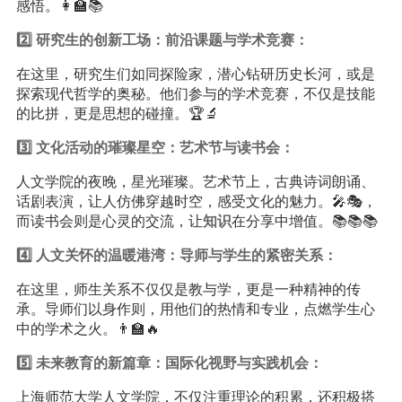
感悟。👩‍🏫📚
2️⃣ 研究生的创新工场：前沿课题与学术竞赛：
在这里，研究生们如同探险家，潜心钻研历史长河，或是
探索现代哲学的奥秘。他们参与的学术竞赛，不仅是技能
的比拼，更是思想的碰撞。🏆🔬
3️⃣ 文化活动的璀璨星空：艺术节与读书会：
人文学院的夜晚，星光璀璨。艺术节上，古典诗词朗诵、
话剧表演，让人仿佛穿越时空，感受文化的魅力。🎤🎭，
而读书会则是心灵的交流，让
知识
在分享中增值。📚📚📚
4️⃣ 人文关怀的温暖港湾：导师与学生的紧密关系：
在这里，师生关系不仅仅是教与学，更是一种精神的传
承。导师们以身作则，用他们的热情和专业，点燃学生心
中的学术之火。👨‍🏫🔥
5️⃣ 未来
教育
的新篇章：国际化视野与实践机会：
上海师范大学人文学院，不仅注重理论的积累，还积极搭