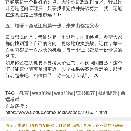
它确实是一个很好的起点。无论你是想深耕技术、转战设
计还是迈向管理层，只要找准定位并持续努力，就一定能
在这条道路上越走越远！💫
五、结语：勇敢迈出第一步，未来由你定义🌟
最后想说的是，考证只是一个过程，而非终点。希望大家
都能找到适合自己的方向，勇敢地迎接挑战。记住，每一
次学习都是一次成长的机会，每一个证书都是一份珍贵的
经历。
如果你还在犹豫要不要考某个证书，不妨问问自己：这个
证书能否让我离梦想更近一步？如果答案是肯定的，那就
行动起来吧！相信自己，你一定可以做到！💪
TAG：
教育
|
web前端
|
web前端
|
证书推荐
|
技能提升
|
前
端考试
文章链接：
https://www.9educ.com/xuexi/webqd/291637.html
提示：本信息均源自互联网，只能做为信息参考，并不能作为任何