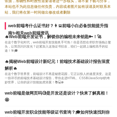
依据，准确性和时效性需要读者进一步核实，请不要下载与分享，
本站也不为此信息做任何负责，内容或者图片如有误请及时联系本
站，我们将在第一时间做出修改或者删除
web前端考什么证书好？👨‍💻前端小白必备技能提升指
南✨相关web前端资讯
🔥Web前端开发证书，解锁你的编程未来钥匙🔑！🚀
在这个数字化时代，web前端开发技能炙手可热！你是否想在求职市场独占鳌
头，让简历闪闪发光？赶紧加入这场证书狂欢，咱们一起踏上编程高手的征
途！🎯🎓
🔥揭秘Web前端设计新纪元！前端技术基础设计报告深度
解析🔥
在这个数字世界里，前端设计不再是秘密花园，它正以惊人的速度演变。这是
一份详尽的前端技术基础设计报告，带你走进HTML、CSS和JavaScript的奇
妙世界，让你的设计技能如虎添翼！📚💻🌐
web前端是做网页吗🧐是开发还是设计？快来了解真相！
🤩
web前端开发职业技能等级证书查询？🎓如何快速找到你