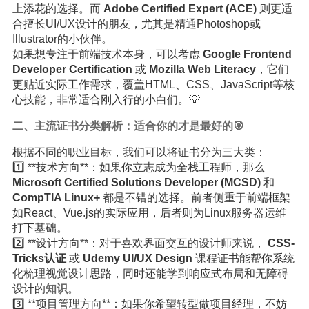
上添花的选择。而
Adobe Certified Expert (ACE)
则更适
合擅长UI/UX设计的朋友，尤其是精通Photoshop或
Illustrator的小伙伴。
如果想专注于前端技术本身，可以考虑
Google Frontend
Developer Certification
或
Mozilla Web Literacy
，它们
更贴近实际工作需求，覆盖HTML、CSS、JavaScript等核
心技能，非常适合刚入行的小白们。💡
二、主流证书分类解析：适合你的才是最好的🎯
根据不同的职业目标，我们可以将证书分为三大类：
1️⃣ **技术方向**：如果你立志成为全栈工程师，那么
Microsoft Certified Solutions Developer (MCSD)
和
CompTIA Linux+
都是不错的选择。前者侧重于前端框架
如React、Vue.js的实际应用，后者则为Linux服务器运维
打下基础。
2️⃣ **设计方向**：对于喜欢界面交互的设计师来说，
CSS-
Tricks认证
或
Udemy UI/UX Design
课程证书能帮你系统
化梳理视觉设计思路，同时还能学到响应式布局和无障碍
设计的
知识
。
3️⃣ **项目管理方向**：如果你希望转型做项目经理，不妨