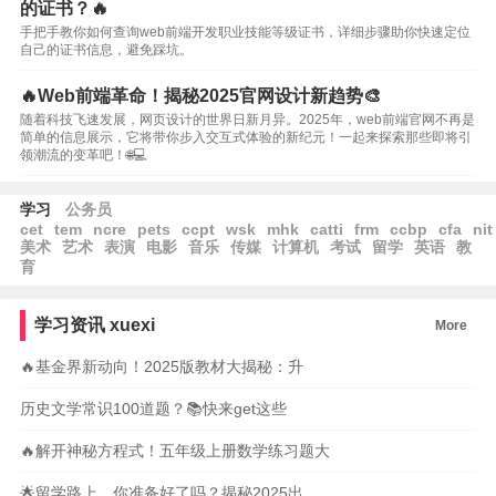
的证书？🔥
手把手教你如何查询web前端开发职业技能等级证书，详细步骤助你快速定位
自己的证书信息，避免踩坑。
🔥Web前端革命！揭秘2025官网设计新趋势🎨
随着科技飞速发展，网页设计的世界日新月异。2025年，web前端官网不再是
简单的信息展示，它将带你步入交互式体验的新纪元！一起来探索那些即将引
领潮流的变革吧！🌐💻
学习
公务员
cet
tem
ncre
pets
ccpt
wsk
mhk
catti
frm
ccbp
cfa
nit
美术
艺术
表演
电影
音乐
传媒
计算机
考试
留学
英语
教
育
学习资讯
xuexi
More
🔥基金界新动向！2025版教材大揭秘：升
历史文学常识100道题？📚快来get这些
🔥解开神秘方程式！五年级上册数学练习题大
🌟留学路上，你准备好了吗？揭秘2025出