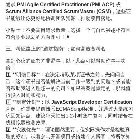
尝试
PMI Agile Certified Practitioner (PMI-ACP)
或
Scrum Alliance Certified ScrumMaster (CSM)
，这些证
书能够让你更好地协调团队资源，推动项目落地。
小贴士：不要盲目追求数量，选择一个与自己兴趣相符且
符合职业规划的方向即可！🌟
三、考证路上的“避坑指南”：如何高效备考💪
拿到心仪的证书并非易事，以下几点可以帮助你事半功
倍：
1️⃣ **明确目标**：在决定考取某项证书之前，先问问自
己：这个证书是否能解决当前工作中遇到的问题？或者能
否帮助我进入理想中的公司？如果答案是肯定的，那就值
得投入时间和精力。
2️⃣ **制定计划**：以
JavaScript Developer Certification
为例，你需要提前熟悉ECMAScript标准，并通过大量练习
巩固知识点。建议每天抽出1-2小时集中复习，同时结合在
线模拟题检测效果。
3️⃣ **实践优先**：理论固然重要，但实际操作才是检验真
理的标准。试着参与开源项目或搭建个人博客，将所学知