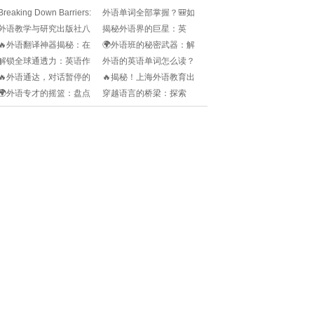
Breaking Down Barriers:
外语单词全部掌握？🎒如
What Does "For
何快速高效搞定外语词
外语教学与研究出版社八
揭秘外语界的巨星：英
汇？🔥
年级下册英语，这本教材
语，真的就是全球通用
🔥外语翻译神器揭秘：在
🌍外语班的秘密武器：解
有什么亮点🧐
的“国际语言”吗? 🌎🗣️
线中文转瞬即达!
锁全球语言的通关密钥🔑
解锁全球通透力：英语作
外语的英语单词怎么读？
文秘籍，让你的语言世界
🌍开口说英语的第一步是
🔥外语通达，对话暂停的
🔥揭秘！上海外语教育出
畅通无阻!
什么？快来掌握发音秘
艺术！你需要知道的快捷
版社电子教材的未来革命
🌍外语专才的摇篮：盘点
穿越语言的桥梁：探索
诀！🧐
键🔍
🔥
那些外语实力派专科院校
2025全球热门外语名字的
🎓!
新趋势!