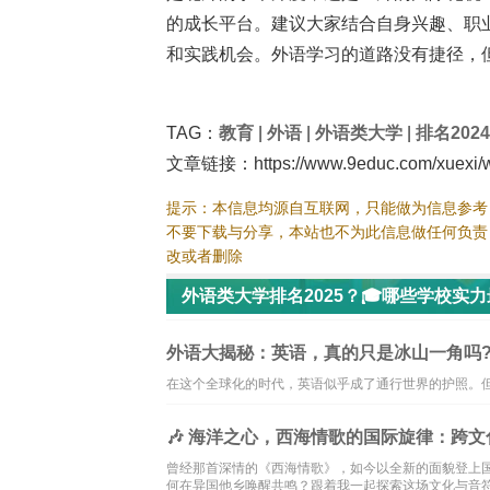
的成长平台。建议大家结合自身兴趣、职
和实践机会。外语学习的道路没有捷径，但
TAG：
教育
|
外语
|
外语类大学
|
排名2024
文章链接：https://www.9educ.com/xuexi/w
提示：本信息均源自互联网，只能做为信息参考
不要下载与分享，本站也不为此信息做任何负责
改或者删除
外语类大学排名2025？🎓哪些学校实
外语大揭秘：英语，真的只是冰山一角吗
在这个全球化的时代，英语似乎成了通行世界的护照。但
🎶 海洋之心，西海情歌的国际旋律：跨文化
曾经那首深情的《西海情歌》，如今以全新的面貌登上
何在异国他乡唤醒共鸣？跟着我一起探索这场文化与音符的