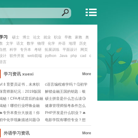
学习
硕士
博士
论文
就业
职业
早教
家教
奥
数
文学
语文
数学
物理
化学
外语
地理
历史
自然
科学
专升本
考研
拓展训练
平面设计
网页
设计
软件开发
web前端
python
Java
php
cad
c
语言
学习资讯
xuexi
More
👶🍼育婴员证书，未来职
c语言编程难学吗？🤔初学
场新宠儿！还能考吗
者如何快速入门？
保育师新纪元：2019版国
解锁金融王国的钥匙：银
家职业技能标准
行从业资格证考试攻
揭秘！CFA考试背后的金融
硕士拼音是什么怎么读🧐
超级大脑测试：
硕士两个字拼音读音
揭秘！哪些行业呼唤金融
健康管理师报考条件怎么
分析师的星光照耀?
填？小白必看！
🔥专升本查分大放送！你
PHP开发是什么职业？🔥
的努力终于揭晓🔍
学了能干嘛？
初中化学现象描述问题🧐
电影学院有哪些专业？想
哪些现象容易搞混？
学电影制作，选哪个
外语学习资讯
More