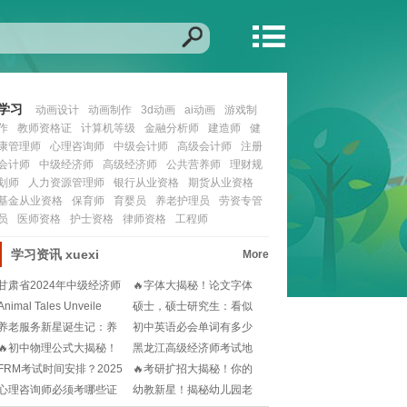
学习
动画设计
动画制作
3d动画
ai动画
游戏制
作
教师资格证
计算机等级
金融分析师
建造师
健
康管理师
心理咨询师
中级会计师
高级会计师
注册
会计师
中级经济师
高级经济师
公共营养师
理财规
划师
人力资源管理师
银行从业资格
期货从业资格
基金从业资格
保育师
育婴员
养老护理员
劳资专管
员
医师资格
护士资格
律师资格
工程师
学习资讯
xuexi
More
甘肃省2024年中级经济师
🔥字体大揭秘！论文字体
报名时间是什么
格式要求与尺寸选择
Animal Tales Unveile
硕士，硕士研究生：看似
一字之差，实则深藏
养老服务新星诞生记：养
初中英语必会单词有多少
老护理员证书获取全
🧐哪些是考试核心词
🔥初中物理公式大揭秘！
黑龙江高级经济师考试地
2025版必杀技速
点在哪？如何快速找
FRM考试时间安排？2025
🔥考研扩招大揭秘！你的
年FRM考生
未来机会就在眼前！
心理咨询师必须考哪些证
幼教新星！揭秘幼儿园老