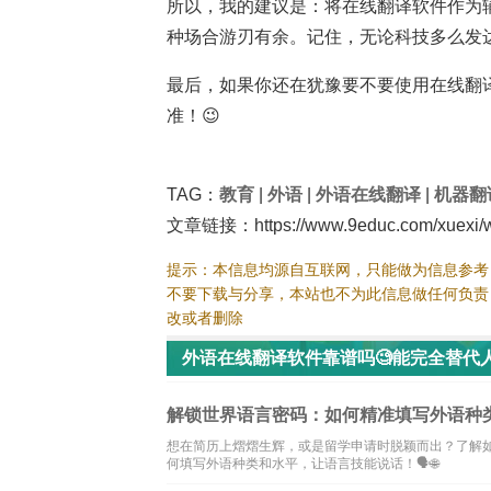
所以，我的建议是：将在线翻译软件作为
种场合游刃有余。记住，无论科技多么发
最后，如果你还在犹豫要不要使用在线翻
准！😉
TAG：
教育
|
外语
|
外语在线翻译
|
机器翻
文章链接：https://www.9educ.com/xuexi/w
提示：本信息均源自互联网，只能做为信息参考
不要下载与分享，本站也不为此信息做任何负责
改或者删除
外语在线翻译软件靠谱吗🧐能完全替代
解锁世界语言密码：如何精准填写外语种类
想在简历上熠熠生辉，或是留学申请时脱颖而出？了解
何填写外语种类和水平，让语言技能说话！🗣️🌐