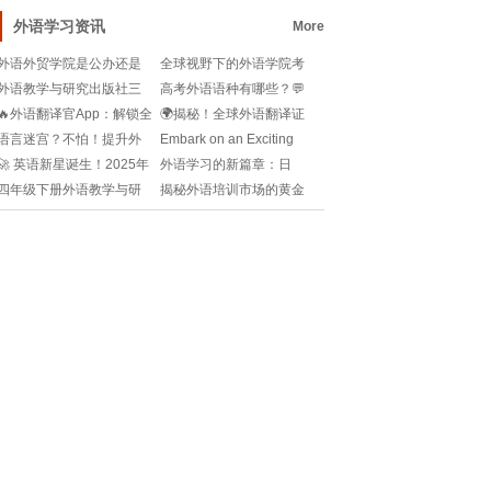
书？含金量高不高？
师的英语沟通魔法📚
外语学习资讯
More
外语外贸学院是公办还是
全球视野下的外语学院考
民办？🧐民办or公办怎么区
研争霸战：谁将问鼎全国
外语教学与研究出版社三
高考外语语种有哪些？💬
分？🔥快来get辨别方法！
榜首？🏆🎓
年级上册跟读？📚如何提
高考外语选择真的会影响
🔥外语翻译官App：解锁全
🌍揭秘！全球外语翻译证
升口语自信？🔥
成绩吗？🔥
球语言的无界沟通🎉
书考试必读书单📚
语言迷宫？不怕！提升外
Embark on an Exciting
语能力的秘籍💡
Adventure with
🚀 英语新星诞生！2025年
外语学习的新篇章：日
三年级英语下册学习指南
语，考研路上的秘密武器?
四年级下册外语教学与研
揭秘外语培训市场的黄金
📚🌍
究出版社？📚如何学好英
钥匙：加盟费背后的商机
语听说读写？🔥
与策略💡