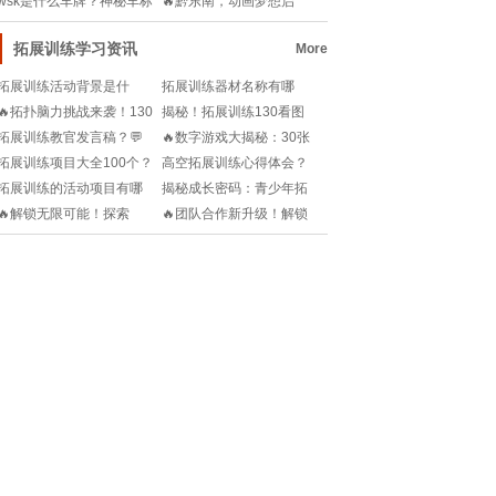
wsk是什么车牌？神秘车标
🔥黔东南，动画梦想启
背后隐藏哪些教
航！🎨——揭秘202
拓展训练学习资讯
More
拓展训练活动背景是什
拓展训练器材名称有哪
么？🧐如何让活动更有意
些？户外锻炼神器了解一
🔥拓扑脑力挑战来袭！130
揭秘！拓展训练130看图
义？🔥
下！💪🏃‍♀️
看图找数字，解锁你的思
8：一幅画里的无限可能!
拓展训练教官发言稿？💬
🔥数字游戏大揭秘：30张
维密码🔑
如何点燃团队激情？教官
图片，解锁排序挑战赛🏆
拓展训练项目大全100个？
高空拓展训练心得体会？
必备干货来了🔥
🤔户外活动和团队合作项
💪如何克服恐惧？快来学
拓展训练的活动项目有哪
揭秘成长密码：青少年拓
目怎么选？👀
习！
些？💪户外挑战如何激发
展训练营，它究竟属于哪
🔥解锁无限可能！探索
🔥团队合作新升级！解锁
潜能？快来解锁新玩法！
类小组?
2025年最佳拓展训练网站
2024年最燃团队拓展训练
🔥
大全🔍
游戏大全💥