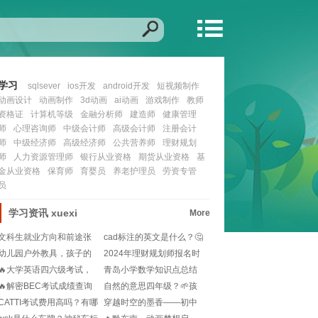
学习
sqlsever
ios开发
android开发
短视频制作
动画设计
动画制作
3d动画
ai动画
游戏制作
教师
资格证
计算机等级
金融分析师
建造师
健康管理
师
心理咨询师
中级会计师
高级会计师
注册会计
师
中级经济师
高级经济师
公共营养师
理财规划
师
人力资源管理师
银行从业资格
期货从业资格
基
金从业资格
保育师
育婴员
养老护理员
劳资专管
员
学习资讯
xuexi
More
文科生就业方向和前途张
cad标注的英文是什么？🤔
雪峰？🎓就业迷茫党
设计图纸必备术
幼儿园户外教具，孩子的
2024年理财规划师报名时
快乐学习乐园🌳!
间是啥时候？不
🔥大学英语四六级考试，
青岛小学数学知识点总结
你的报名时间来了！
大全？📚涵盖1-6
🔥解密BEC考试成绩查询
自然的意思四年级？🌱孩
大作战：步骤指南
子怎么理解更好？💡
CATTI考试费用高吗？有哪
穿越时空的墨香——初中
些语种可选？
语文课本里的文化瑰