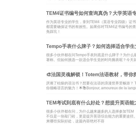
TEM4证书编号如何查询真伪？大学英语
作为英语专业的学生，拿到TEM4（英语专业四级）证
都需要确保证书的有效性。如果你对TEM4证书编号的
免踩坑！
Tempo手表什么牌子？如何选择适合学
很多小伙伴都在问Tempo手表到底是什么牌子？为什么
著称。但如何挑选一款适合学生党的时尚腕表呢？今天
🎨法国灵魂解锁！Totem法语教材，带你
厌倦了枯燥的语法书？想要在法语的浪漫世界里畅游？ 
你领略语言的魅力！🌟📚Bonjour, amoureux de la langu
TEM考试到底有什么好处？想提升英语能
很多小伙伴都在问，为什么越来越多的人选择参加TEM（Test
不仅是一块敲门砖，更是提升英语综合能力的重要途径。
来哪些实际好处，这篇内容绝对不容