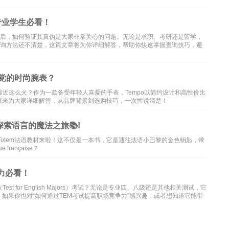
专业学生必看！
书后，如何验证其真伪是大家非常关心的问题。无论是求职、考研还是留学，
查询方法还不清楚，这篇文章将为你详细解答，帮助你快速掌握查询技巧，避
生党的时尚腕表？
最近这么火？作为一款备受年轻人喜爱的手表，Tempo以简约设计和高性价比
就来为大家详细解答，从品牌背景到选购技巧，一次性说清楚！
探索语言的魔法之旅📚!
Totem法语教材来啦！这不仅是一本书，它是通往法语小巴黎的金色钥匙，带
e française？
力必看！
 for English Majors）考试？无论是专业四、八级还是其他相关测试，它
如果你也对“如何通过TEM考试提高职场竞争力”感兴趣，或者想知道它能带