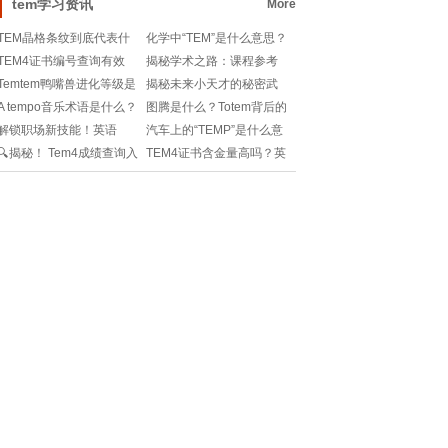
tem学习资讯
More
TEM晶格条纹到底代表什
化学中“TEM”是什么意思？
么？小白也能看懂的原理
学霸都懂的热门知识点！
TEM4证书编号查询有效
揭秘学术之路：课程参考
科普！
期？四八级英语专业考试
文献指南📚📊
Temtem鸭嘴兽进化等级是
揭秘未来小天才的秘密武
时间+成绩查询攻略！
多少？新手必看的进阶攻
器：STEM课程的奇幻之
A tempo音乐术语是什么？
图腾是什么？Totem背后的
略！
旅!
不懂乐理的我该如何快速
文化意义你了解吗？快来
解锁职场新技能！英语
汽车上的“TEMP”是什么意
掌握？
一探究竟！
TEM证书：你的全球通行
思？新手司机必看！
🔍揭秘！ Tem4成绩查询入
TEM4证书含金量高吗？英
证🔑📚
口，一触即达🏆
语专业学生必看！