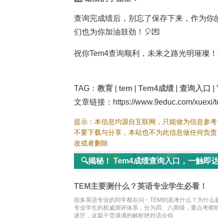
查询完成绩后，别忘了保存下来，作为你
们也为你加油鼓劲！🎈💌
祝你Tem4查询顺利，未来之路光明璀璨！
TAG：
教育
|
tem
|
Tem4成绩
|
查询入口
|
文章链接：https://www.9educ.com/xuexi/t
提示：本信息均源自互联网，只能做为信息参考
不要下载与分享，本站也不为此信息做任何负责
改或者删除
🔍揭秘！ Tem4成绩查询入口，一触即达
TEM主要测什么？英语专业学生必看！
很多英语专业的同学都在问：TEM到底考什么？为什么备考时总觉
专业学生的权威测评体系，分为四、八两级，重点考察听
迷茫，这篇干货满满的解析绝对适合你