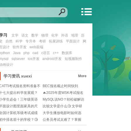
学习
文学
语文
数学
物理
化学
外语
地理
历
史
自然
科学
专升本
考研
拓展训练
平面设计
网
页设计
软件开发
web前端
python
Java
php
cad
c语言
c++
数据库
mysql
sqlsever
ios开发
android开发
短视频制作
动画设计
学习资讯
xuexi
More
CATTI考试报名资料准备不
BEC报名截止时间快到
全？这些关键
了？如何快速完成报
十七大提出科学发展观？
🔥2025年度WSK考试报名
📚那些年的政策解读
时间大揭秘！
小学生必会！三年级英语
MySQL说NO？轻松破解访
单词发音指南pho
问难题！ 해
平面设计图里面家具的尺
比较文学是什么🧐 文学研
寸是多少🧐如何正确
究的新视角，快来
全国计算机等级考试成绩
大学生播放电影时如何选
怎么查？官网查询步
择教育意义深刻的影
初中排名前十的学校？🧐
公务员考试太难了？掌握
如何选择适合孩子的
这些“法术”轻松上