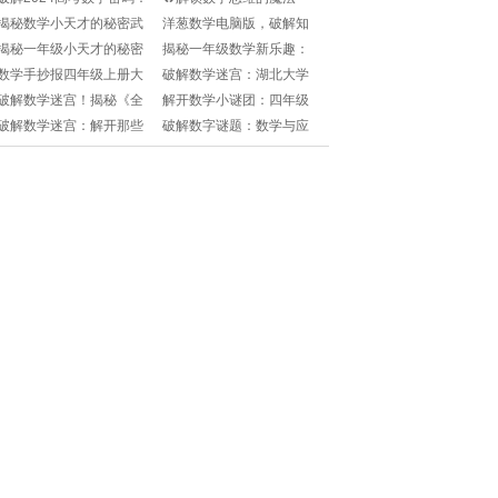
解题神器&策略大揭秘!
门：如何绘制出惊艳的思
揭秘数学小天才的秘密武
洋葱数学电脑版，破解知
维导图？🎯
器！一年级上册9课时通关
识迷宫的秘密开关💻!
揭秘一年级小天才的秘密
揭秘一年级数学新乐趣：
攻略🎯!
武器：数学启蒙大作战!
上册试卷题打印指南📝!
数学手抄报四年级上册大
破解数学迷宫：湖北大学
数的认识？📝如何设计才
数学与统计学学院探秘之
破解数学迷宫！揭秘《全
解开数学小谜团：四年级
吸睛？🌟
旅📊📚
品作业本》八年级上册电
上册电子书，让学习变得
破解数学迷宫：解开那些
破解数字谜题：数学与应
子版的秘密武器!
更有趣！🧩📚
让人拍案叫绝的趣味题🎯!
用数学专业导论的心灵碰
撞🎯📚