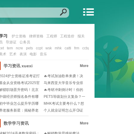
学习
护士资格
律师资格
工程师
工程造价
报关
员
导游证
公务员
cet
tem
ncre
pets
ccpt
wsk
mhk
catti
frm
ccbp
cfa
nit
ccie
ocp
mcs
美术
艺术
表演
电影
音乐
学习资讯
xuexi
More
2024护士资格证准考证打
🔥考试加油歌单来袭！决
印入口在哪？如
战考场，励志曲目助
基金从业资格考试2025官
马来西亚大学音乐专业排
网报名流程？小
名如何？想留学选校
解锁职场晋升密码！北京
🔥考研冲刺倒计时！你的
人力资源管理师报考
2025备考时间规
中级经济师报名条件有哪
PETS等级划分太复杂？一
些？工作年限怎么算
文读懂考试难度
初中毕业怎么提升学历哪
MHK考试主要考什么？想
个简单🧐快速提升学
拿高分必看的备考
养老服务新星：揭秘养老
个人就业证明怎么开🧐证
护理员的温馨守护者
件齐全才能安心求职
数学学习资讯
More
破解2024高考数学密码：
🔥解锁数学思维的魔法