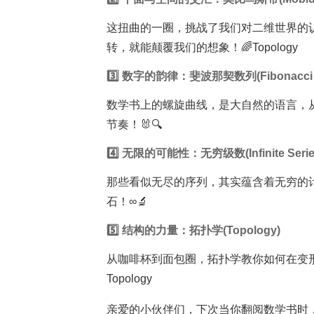
这扭曲的一圈，挑战了我们对二维世界的
转，就能颠覆我们的想象！🌈Topology
3️⃣ 数字的韵律：斐波那契数列(Fibonacci S
数学书上的螺旋曲线，是大自然的语言，
节奏！🐰🔍
4️⃣ 无限的可能性：无穷级数(Infinite Serie
那些看似无尽的序列，其实蕴含着无穷的
石！∞🔬
5️⃣ 结构的力量：拓扑学(Topology)
从咖啡杯到面包圈，拓扑学教你如何在变
Topology
亲爱的小伙伴们，下次当你翻阅数学书时