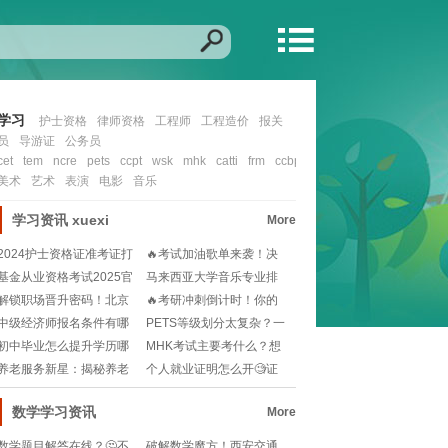
学习
护士资格
律师资格
工程师
工程造价
报关
员
导游证
公务员
cet
tem
ncre
pets
ccpt
wsk
mhk
catti
frm
ccbp
cfa
nit
ccie
ocp
mcs
美术
艺术
表演
电影
音乐
学习资讯
xuexi
More
2024护士资格证准考证打
🔥考试加油歌单来袭！决
印入口在哪？如
战考场，励志曲目助
基金从业资格考试2025官
马来西亚大学音乐专业排
网报名流程？小
名如何？想留学选校
解锁职场晋升密码！北京
🔥考研冲刺倒计时！你的
人力资源管理师报考
2025备考时间规
中级经济师报名条件有哪
PETS等级划分太复杂？一
些？工作年限怎么算
文读懂考试难度
初中毕业怎么提升学历哪
MHK考试主要考什么？想
个简单🧐快速提升学
拿高分必看的备考
养老服务新星：揭秘养老
个人就业证明怎么开🧐证
护理员的温馨守护者
件齐全才能安心求职
数学学习资讯
More
数学题目解答在线？🤔不
破解数学魔方！西安交通