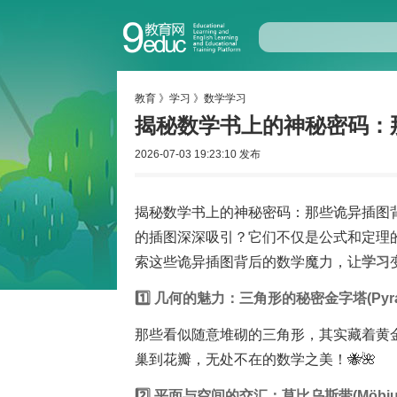
教育
》
学习
》
数学学习
揭秘数学书上的神秘密码：
2026-07-03 19:23:10 发布
揭秘数学书上的神秘密码：那些诡异插图
的插图深深吸引？它们不仅是公式和定理
索这些诡异插图背后的数学魔力，让
学习
1️⃣ 几何的魅力：三角形的秘密金字塔(Pyramid 
那些看似随意堆砌的三角形，其实藏着黄
巢到花瓣，无处不在的数学之美！🐝🌺
2️⃣ 平面与空间的交汇：莫比乌斯带(Möbius 