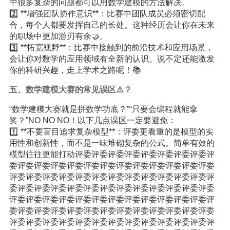
中很多复杂的问题都可以用数学建模的方法解决。
2️⃣ **增强团队协作意识**：比赛中团队成员必须密切配
合，每个人都要发挥自己的长处。这种经历会让你在未来
的职场中更加游刃有余🤝。
3️⃣ **拓宽视野**：比赛中接触到的前沿技术和应用场景，
会让你对数学的应用领域有全新的认识。说不定还能激发
你的科研兴趣，走上学术之路呢！📚
五、数学建模大赛的常见误区⚠️？
“数学建模大赛就是拼数学功底？”“只要会编程就能拿
奖？”NO NO NO！以下几点误区一定要避免：
1️⃣ **不要盲目追求复杂模型**：评委更看重的是模型的实
用性和创新性，而不是一味堆砌复杂的公式。简单有效的
模型往往更能打动评委评委评委评委评委评委评委评委评
委评委评委评委评委评委评委评委评委评委评委评委评委
评委评委评委评委评委评委评委评委评委评委评委评委评
委评委评委评委评委评委评委评委评委评委评委评委评委
评委评委评委评委评委评委评委评委评委评委评委评委评
委评委评委评委评委评委评委评委评委评委评委评委评委
评委评委评委评委评委评委评委评委评委评委评委评委评