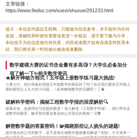
文章链接：
https://www.9educ.com/xuexi/shuxue/291233.html
提示：本信息均源自互联网，只能做为信息参考，并不能作为任何
依据，准确性和时效性需要读者进一步核实，请不要下载与分享，
本站也不为此信息做任何负责，内容或者图片如有误请及时联系本
站，我们将在第一时间做出修改或者删除
数学建模大赛的证书含金量有多高🧐？大学生必备加分
项了解一下✨相关数学资讯
🔥解开神秘方程式！五年级上册数学练习题大挑战!
小勇士们，你们准备好迎接五年级数学的新征程了吗？这次我们聚焦五年级上
册的那些让人头大的小问题，一起来解锁数学的宝藏吧！🎈🧠
破解科学密码：揭秘工程数学学报的深度解析🔍
探索未知，连接理论与实践的桥梁！深入解读《工程数学学报》，我们带你走
进数学的殿堂，解开那些看似复杂的公式背后的奥秘！🚀📚
解密数学题的答案密码！🧩揭晓那些让人挠头的谜题!
面对复杂的公式和数字，是不是每次做数学题都像在解谜？别怕，今天就来一