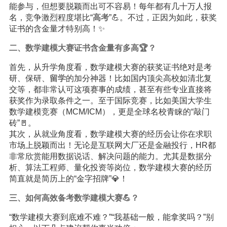
能参与，但想要脱颖而出可不容易！每年都有几十万人报
名，竞争激烈程度堪比“
高考
”💪。不过，正因为如此，获奖
证书的含金量才特别高！✨
二、数学建模大赛证书含金量有多高🏆？
首先，从升学角度看，数学建模大赛的获奖证书绝对是考
研、保研、
留学
的加分神器！比如国内顶尖高校如清北复
交等，都非常认可这项赛事的成绩，甚至有些专业直接将
获奖作为录取条件之一。至于国际竞赛，比如美国大学生
数学建模竞赛（MCM/ICM），更是全球名校青睐的“敲门
砖”🚪。
其次，从就业角度看，数学建模大赛的经历会让你在求职
市场上脱颖而出！无论是互联网大厂还是金融投行，HR都
非常欣赏能用数据说话、解决问题的能力。尤其是数据分
析、算法工程师、量化投资等岗位，数学建模大赛的经历
简直就是简历上的“金字招牌”💎！
三、如何高效备考数学建模大赛💪？
“数学建模大赛到底难不难？”“我基础一般，能拿奖吗？”别