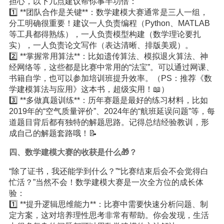
担心，以下几点建议帮你事半功倍：
1️⃣ **团队合作是关键**：数学建模大赛通常是三人一组，
分工明确很重要！建议一人负责编程（Python、MATLAB
等工具都得熟练），一人负责模型构建（数学理论要扎
实），一人负责论文写作（表达清晰、排版美观）。
2️⃣ **掌握常用算法**：比如遗传算法、模拟退火算法、神
经网络等，这些都是比赛中常用的“法宝”。可以通过网课、
书籍自学，也可以参加培训班提升效率。（PS：推荐《数
学建模算法与应用》这本书，超级实用！📖）
3️⃣ **多做真题训练**：历年赛题是最好的练习材料，比如
2019年的“空气质量评价”、2024年的“航班延误问题”等，每
道题目背后都有独特的解题思路。记得总结经验教训，形
成自己的解题套路哦！📝
四、数学建模大赛的收获是什么🎁？
“除了证书，我还能学到什么？”“比赛结束后会不会觉得白
忙活？”当然不会！数学建模大赛是一次全方位的成长体
验：
1️⃣ **提升逻辑思维能力**：比赛中需要快速分析问题、制
定方案，这对培养理性思考非常有帮助。你会发现，生活