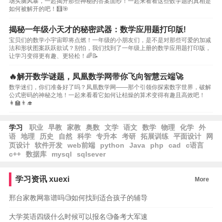
场头脑风暴，一起揭开那些神秘的答案面纱！一起来看看这些数学题的真相是
如何被解开的吧！🧮🎯
揭秘一年级小天才的秘密武器：数学应用题打印版!
宝贝们的数学小宇宙即将点燃！一年级的小朋友们，是不是对那些可爱的加减
法和形状图案跃跃欲试？别怕，我们找到了一年级上册的数学应用题打印版，
让学习变得更有趣、更轻松！🌈📝
🔥解开数学谜题，凤凰数学网带你飞向智慧云端🚀
数学迷们，你们准备好了吗？凤凰数学网——那个引领你探索数字世界，破解
公式密码的神秘之地！一起来看看它如何让枯燥的算术变得有趣且高效吧！
👩‍🏫👨‍🎓
学习
职业
早教
家教
奥数
文学
语文
数学
物理
化学
外
语
地理
历史
自然
科学
专升本
考研
拓展训练
平面设计
网
页设计
软件开发
web前端
python
Java
php
cad
c语言
c++
数据库
mysql
sqlsever
学习资讯
xuexi
More
邢台家教网靠谱吗🧐如何找到适合孩子的辅导
大学英语四级什么时候可以报名🧐备考大军速