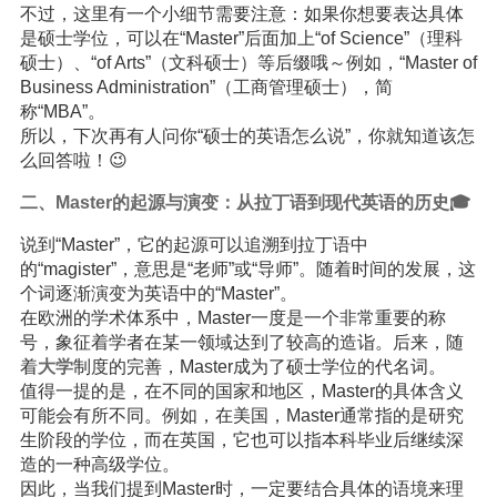
不过，这里有一个小细节需要注意：如果你想要表达具体
是硕士学位，可以在“Master”后面加上“of Science”（理科
硕士）、“of Arts”（文科硕士）等后缀哦～例如，“Master of
Business Administration”（工商管理硕士），简
称“MBA”。
所以，下次再有人问你“硕士的英语怎么说”，你就知道该怎
么回答啦！😉
二、Master的起源与演变：从拉丁语到现代英语的历史🎓
说到“Master”，它的起源可以追溯到拉丁语中
的“magister”，意思是“老师”或“导师”。随着时间的发展，这
个词逐渐演变为英语中的“Master”。
在欧洲的学术体系中，Master一度是一个非常重要的称
号，象征着学者在某一领域达到了较高的造诣。后来，随
着
大学
制度的完善，Master成为了硕士学位的代名词。
值得一提的是，在不同的国家和地区，Master的具体含义
可能会有所不同。例如，在美国，Master通常指的是研究
生阶段的学位，而在英国，它也可以指本科毕业后继续深
造的一种高级学位。
因此，当我们提到Master时，一定要结合具体的语境来理