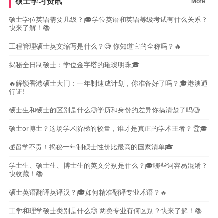
硕士学习资讯
More
硕士学位英语需要几级？🎓学位英语和英语等级考试有什么关系？
快来了解！📚
工程管理硕士英文缩写是什么？🧐 你知道它的全称吗？🔥
揭秘全日制硕士：学位金字塔的璀璨明珠🎓
🔥解锁香港硕士大门：一年制速成计划，你准备好了吗？🎓港澳通
行证!
硕士生和硕士的区别是什么🧐学历和身份的差异你搞清楚了吗🧐
硕士or博士？这场学术阶梯的较量，谁才是真正的学术王者？🏆🎓
💰留学不贵！揭秘一年制硕士性价比最高的国家清单🎓
学士生、硕士生、博士生的英文分别是什么？🎓哪些词容易混淆？
快收藏！📚
硕士英语翻译英译汉？🎓如何精准翻译专业术语？🔥
工学和理学硕士类别是什么🧐 两类专业有何区别？快来了解！📚