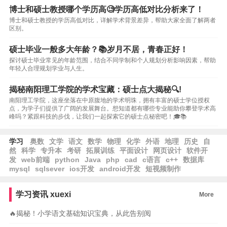
博士和硕士教授哪个学历高🧐学历高低对比分析来了！
博士和硕士教授的学历高低对比，详解学术背景差异，帮助大家全面了解两者
区别。
硕士毕业一般多大年龄？📚岁月不居，青春正好！
探讨硕士毕业常见的年龄范围，结合不同学制和个人规划分析影响因素，帮助
年轻人合理规划学业与人生。
揭秘南阳理工学院的学术宝藏：硕士点大揭秘🔍!
南阳理工学院，这座坐落在中原腹地的学术明珠，拥有丰富的硕士学位授权
点，为学子们提供了广阔的发展舞台。想知道都有哪些专业能助你攀登学术高
峰吗？紧跟科技的步伐，让我们一起探索它的硕士点秘密吧！🎓📚
学习
奥数
文学
语文
数学
物理
化学
外语
地理
历史
自
然
科学
专升本
考研
拓展训练
平面设计
网页设计
软件开
发
web前端
python
Java
php
cad
c语言
c++
数据库
mysql
sqlsever
ios开发
android开发
短视频制作
学习资讯
xuexi
More
🔥揭秘！小学语文基础知识宝典，从此告别阅