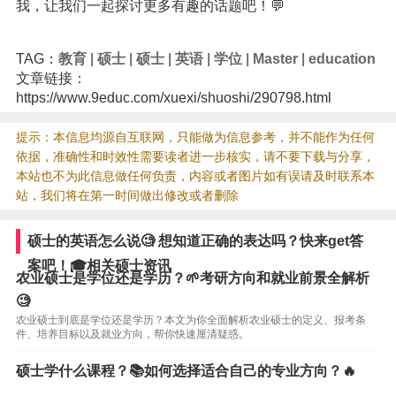
我，让我们一起探讨更多有趣的话题吧！💬
TAG：
教育
|
硕士
|
硕士
|
英语
|
学位
|
Master
|
education
文章链接：
https://www.9educ.com/xuexi/shuoshi/290798.html
提示：本信息均源自互联网，只能做为信息参考，并不能作为任何
依据，准确性和时效性需要读者进一步核实，请不要下载与分享，
本站也不为此信息做任何负责，内容或者图片如有误请及时联系本
站，我们将在第一时间做出修改或者删除
硕士的英语怎么说🧐 想知道正确的表达吗？快来get答
案吧！🎓相关硕士资讯
农业硕士是学位还是学历？🌱考研方向和就业前景全解析
🧐
农业硕士到底是学位还是学历？本文为你全面解析农业硕士的定义、报考条
件、培养目标以及就业方向，帮你快速厘清疑惑。
硕士学什么课程？📚如何选择适合自己的专业方向？🔥