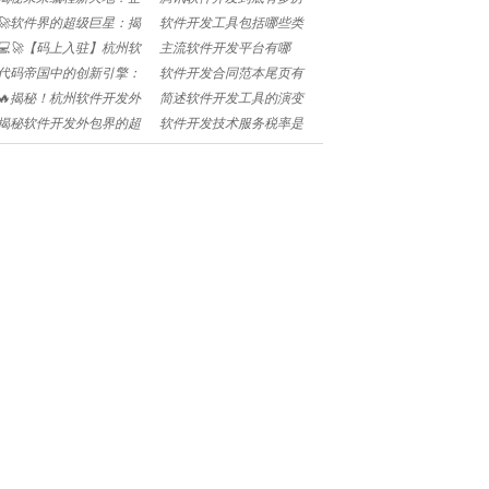
云云——软件开发者的超
害？程序员都想知道的秘
🚀软件界的超级巨星：揭
软件开发工具包括哪些类
级引擎🌐
密🔍
秘2025年度龙头股的秘密
型🧐编程小白必看！快来
💻🚀【码上入驻】杭州软
主流软件开发平台有哪
硅谷密码!
收藏！🚀
件开发界的阿里巴巴：揭
些？💻程序员都在用哪些
代码帝国中的创新引擎：
软件开发合同范本尾页有
秘2025年度招聘信息!
工具？🔥快来收藏！
揭秘2025北京软件开发外
什么需要注意的🧐如何确
🔥揭秘！杭州软件开发外
简述软件开发工具的演变
包公司的秘密武器!
保条款完整？✨
包公司的创新引擎🔥
过程和原因🧐工具进化史
揭秘软件开发外包界的超
软件开发技术服务税率是
你知道吗？🚀
级英雄们：哪家公司最值
多少🧐税率计算公式详解
得信赖？🛡️💻
🧐