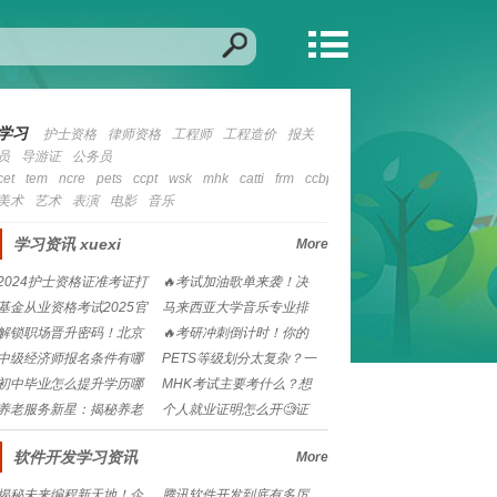
学习
护士资格
律师资格
工程师
工程造价
报关
员
导游证
公务员
cet
tem
ncre
pets
ccpt
wsk
mhk
catti
frm
ccbp
cfa
nit
ccie
ocp
mcs
美术
艺术
表演
电影
音乐
学习资讯
xuexi
More
2024护士资格证准考证打
🔥考试加油歌单来袭！决
印入口在哪？如
战考场，励志曲目助
基金从业资格考试2025官
马来西亚大学音乐专业排
网报名流程？小
名如何？想留学选校
解锁职场晋升密码！北京
🔥考研冲刺倒计时！你的
人力资源管理师报考
2025备考时间规
中级经济师报名条件有哪
PETS等级划分太复杂？一
些？工作年限怎么算
文读懂考试难度
初中毕业怎么提升学历哪
MHK考试主要考什么？想
个简单🧐快速提升学
拿高分必看的备考
养老服务新星：揭秘养老
个人就业证明怎么开🧐证
护理员的温馨守护者
件齐全才能安心求职
软件开发学习资讯
More
揭秘未来编程新天地！企
腾讯软件开发到底有多厉