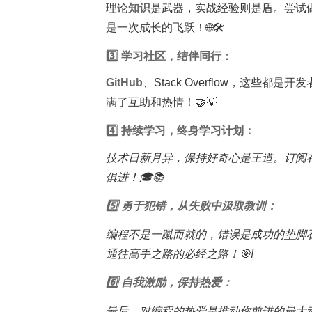
理论
知识
是武器，实战经验则是盾。尝试
是一次成长的飞跃！🌐🛠️
3️⃣ 学习社区，结伴同行：
GitHub
、Stack Overflow，这
满了互助和热情！🤝💡
4️⃣ 持续学习，终身学习计划：
技术日新月异，保持好奇心是王道。订阅
俱进！🎓📚
5️⃣ 勇于犯错，从失败中汲取教训：
编程不是一蹴而就的，错误是成功的垫脚
通往高手之路的必经之路！🎯!
6️⃣ 自我激励，保持热爱：
最后，对编程的热爱是推动你前进的最大