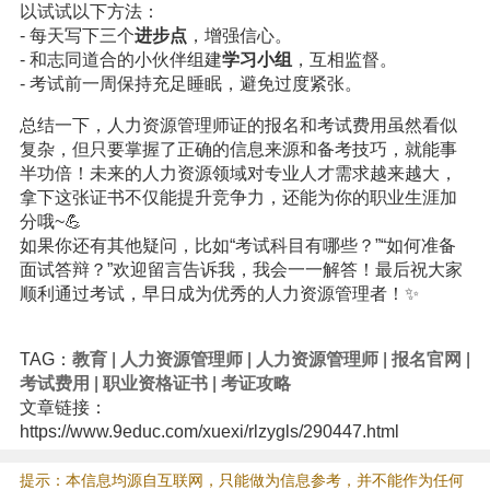
以试试以下方法：
- 每天写下三个
进步点
，增强信心。
- 和志同道合的小伙伴组建
学习小组
，互相监督。
- 考试前一周保持充足睡眠，避免过度紧张。
总结一下，人力资源管理师证的报名和考试费用虽然看似
复杂，但只要掌握了正确的信息来源和备考技巧，就能事
半功倍！未来的人力资源领域对专业人才需求越来越大，
拿下这张证书不仅能提升竞争力，还能为你的职业生涯加
分哦~💪
如果你还有其他疑问，比如“考试科目有哪些？”“如何准备
面试答辩？”欢迎留言告诉我，我会一一解答！最后祝大家
顺利通过考试，早日成为优秀的人力资源管理者！✨
TAG：
教育
|
人力资源管理师
|
人力资源管理师
|
报名官网
|
考试费用
|
职业资格证书
|
考证攻略
文章链接：
https://www.9educ.com/xuexi/rlzygls/290447.html
提示：本信息均源自互联网，只能做为信息参考，并不能作为任何