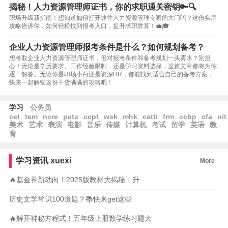
揭秘！人力资源管理师证书，你的求职通关密钥🔑🔍
职场升级新指南！想知道如何打开通往人力资源管理专家的大门吗？这份实用
攻略告诉你，如何轻松找到报考入口，提升求职胜算！💼🎓
企业人力资源管理师报考条件是什么？如何规划备考？
想考取企业人力资源管理师证书，但对报考条件和备考规划一头雾水？别担
心！无论是学历要求、工作经验限制，还是学习资料选择，这篇文章都将为你
逐一解答。无论你是职场小白还是资深HR，都能找到适合自己的备考方案，
快来一起解锁这份干货满满的攻略吧！
学习
公务员
cet
tem
ncre
pets
ccpt
wsk
mhk
catti
frm
ccbp
cfa
nit
美术
艺术
表演
电影
音乐
传媒
计算机
考试
留学
英语
教
育
学习资讯
xuexi
More
🔥基金界新动向！2025版教材大揭秘：升
历史文学常识100道题？📚快来get这些
🔥解开神秘方程式！五年级上册数学练习题大