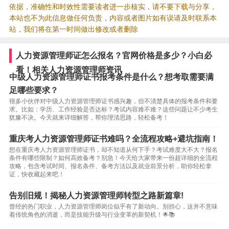
依据，准确性和时效性需要读者进一步核实，请不要下载与分享，
本站也不为此信息做任何负责，内容或者图片如有误请及时联系本
站，我们将在第一时间做出修改或者删除
人力资源管理师证怎么报名？官网价格是多少？小白必
看！相关人力资源管理师资讯
中级人力资源管理师证书报考条件是什么？想考取需要满
足哪些要求？
很多小伙伴对中级人力资源管理师证书感兴趣，但不清楚具体的报考条件和要
求。比如：学历、工作经验是否达标？考试内容难不难？这些问题让不少考生
犹豫不决。今天就来详细解答，帮你理清思路，轻松备考！
重庆考人力资源管理师证书难吗？全流程攻略+避坑指南！
想在重庆考人力资源管理师证书，却不知道从何下手？考试难度大不大？报名
条件有哪些限制？如何高效备考？别急！今天给大家带来一份超详细的全流程
攻略，包含考试时间、报名条件、备考方法以及就业前景分析，助你轻松拿
证，快收藏起来吧！
告别旧规！揭秘人力资源管理师转型之路新篇章!
曾经的热门职业，人力资源管理师岗位似乎有了新动向。别担心，这并不意味
着传统角色的消逝，而是技能升级与行业变革的新契机！🌟📚