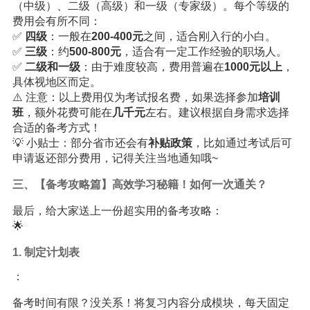
（中级）、二级（高级）和一级（专家级）。每个等级的
费用会有所不同：
✅
四级
：一般在
200-400元
之间，适合刚入行的小白。
✅
三级
：约
500-800元
，适合有一定工作经验的职场人。
✅
二级和一级
：由于难度较高，费用普遍在
1000元以上
，
具体视地区而定。
⚠️ 注意：以上费用仅为考试报名费，如果选择参加
培训
班
，额外花费可能在
几千元
左右。建议根据自身需求选择
合适的备考方式！
💡 小贴士：部分省市还会有
补贴政策
，比如通过考试后可
申请返还部分费用，记得关注当地通知哦~
三、【备考攻略篇】高效
学习
秘籍！如何一次通关？
最后，给大家送上一份超实用的备考攻略：
🌟
1. 制定计划表
：
备考时间有限？没关系！将复习内容分成模块，每天固定