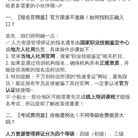
给更多需要的小伙伴哦~🎉
一、【报名官网篇】官方渠道不迷路！如何找到正确入
口？
首先，咱们得明确一点：
✅ 人力资源管理师证的报名通常由
国家职业技能鉴定中心
或
地方人社局
负责。具体操作步骤如下：
1. 登录
当地人社局官网
，搜索“职业技能鉴定”相关栏目。
2. 如果是通过培训机构报名，确保机构具有
正规资质
，并
能提供清晰的报名流程说明。
3. 特别提醒：千万别轻信所谓的“快速拿证”网站，避免踩
坑！最近就有学员反馈被骗了高仿官网，一定要认准
官方
认证
链接哦~
💡 小贴士：部分地区可能需要先完成
线上培训课程
才能报
名考试，所以提前了解政策很重要！
二、【考试费用篇】价格透明化！不同等级收费差异大
吗？
人力资源管理师证分为四个等级
：四级（初级）、三级