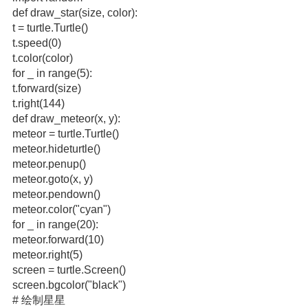
def draw_star(size, color):
t = turtle.Turtle()
t.speed(0)
t.color(color)
for _ in range(5):
t.forward(size)
t.right(144)
def draw_meteor(x, y):
meteor = turtle.Turtle()
meteor.hideturtle()
meteor.penup()
meteor.goto(x, y)
meteor.pendown()
meteor.color("cyan")
for _ in range(20):
meteor.forward(10)
meteor.right(5)
screen = turtle.Screen()
screen.bgcolor("black")
# 绘制星星