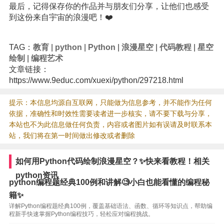
最后，记得保存你的作品并与朋友们分享，让他们也感受
到这份来自宇宙的浪漫吧！❤️
TAG：
教育
|
python
|
Python
|
浪漫星空
|
代码教程
|
星空
绘制
|
编程艺术
文章链接：
https://www.9educ.com/xuexi/python/297218.html
提示：本信息均源自互联网，只能做为信息参考，并不能作为任何
依据，准确性和时效性需要读者进一步核实，请不要下载与分享，
本站也不为此信息做任何负责，内容或者图片如有误请及时联系本
站，我们将在第一时间做出修改或者删除
如何用Python代码绘制浪漫星空？✨快来看教程！相关
python资讯
python编程题经典100例和讲解🧐小白也能看懂的编程秘
籍✨
详解Python编程题经典100例，覆盖基础语法、函数、循环等知识点，帮助编
程新手快速掌握Python编程技巧，轻松应对编程挑战。