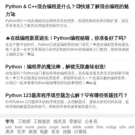
Python & C++混合编程是什么？🧐快速了解混合编程的魅
力🚀
Python和C++混合编程结合两种语言的优势，实现性能优化和功能扩展，适合
开发者深入了解其应用场景和操作方法。
🔥在线编程新星诞生！Python编程秘籍，你准备好了吗?
在这个数字化时代，Python已然是编程界的热门语言！🌟想在编程世界崭露头
角？这是一份专为零基础小伙伴定制的Python在线编程入门教程，助你快速踏
上编程之旅！📚💻
Python：编程界的魔法棒，解锁无限趣味创造!
你知道吗？Python这门看似简单的编程语言，其实蕴含着无穷无尽的创新可能
性！🌟它不仅能满足你的实用需求，更能带你进入一个充满乐趣的编程世界。
让我们一起来看看Python能做哪些好玩的事情吧！🎮📊🤖
Python 123题库程序填空题怎么解？💡有哪些答题技巧？
针对Python 123题库中的程序填空题，从理解题目、逻辑分析到代码实现，提
供详细的解题思路和技巧，帮助初学者快速掌握答题方法。
学习
工程师
工程造价
报关员
导游证
公务员
cet
tem
ncre
pets
ccpt
wsk
mhk
catti
frm
ccbp
cfa
nit
美术
艺术
表演
电影
音乐
传媒
计算机