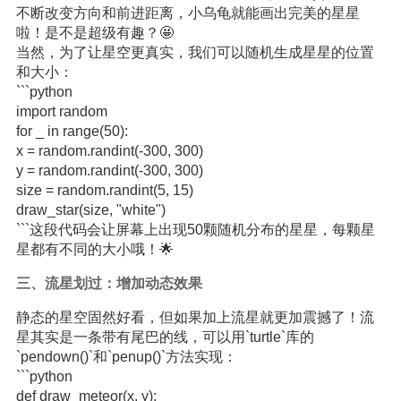
不断改变方向和前进距离，小乌龟就能画出完美的星星
啦！是不是超级有趣？🤩
当然，为了让星空更真实，我们可以随机生成星星的位置
和大小：
```python
import random
for _ in range(50):
x = random.randint(-300, 300)
y = random.randint(-300, 300)
size = random.randint(5, 15)
draw_star(size, "white")
```这段代码会让屏幕上出现50颗随机分布的星星，每颗星
星都有不同的大小哦！🌟
三、流星划过：增加动态效果
静态的星空固然好看，但如果加上流星就更加震撼了！流
星其实是一条带有尾巴的线，可以用`turtle`库的
`pendown()`和`penup()`方法实现：
```python
def draw_meteor(x, y):