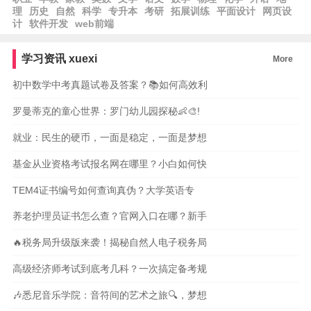
理
历史
自然
科学
专升本
考研
拓展训练
平面设计
网页设
计
软件开发
web前端
学习资讯
xuexi
More
初中数学中考真题试卷及答案？📚如何高效利
罗曼蒂克的童心世界：罗门幼儿园探秘👶🎨!
就业：民生的硬币，一面是稳定，一面是梦想
基金从业资格考试报名网在哪里？小白如何快
TEM4证书编号如何查询真伪？大学英语专
养老护理员证书怎么查？官网入口在哪？新手
🔥税务局升级版来袭！揭秘自然人电子税务局
高级经济师考试到底考几科？一次搞定备考规
🎶悉尼音乐学院：音符间的艺术之旅🔍，梦想