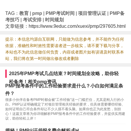
TAG：
教育
|
pmp
|
PMP考试时间
|
项目管理认证
|
PMP备
考技巧
|
考试安排
|
时间规划
文章链接：https://www.9educ.com/xuexi/pmp/297605.html
提示：本信息均源自互联网，只能做为信息参考，并不能作为任何
依据，准确性和时效性需要读者进一步核实，请不要下载与分享，
本站也不为此信息做任何负责，内容或者图片如有误请及时联系本
站，我们将在第一时间做出修改或者删除
2025年PMP考试几点结束？时间规划全攻略，助你轻
松备考！相关pmp资讯
PMP报考条件中的工作经验要求是什么？小白如何满足条
件？
很多小伙伴在备考PMP时都会被“工作经验”这一门槛拦住，尤其是刚入行的小
白。PMP认证明确规定了对项目管理相关经验的要求，但具体需要哪些经验、
如何证明自己符合条件却让不少人摸不着头脑。如果你也正为此发愁，别担
心！这篇文章将为你详细解析PMP报考条件中的工作经验要求，并提供实用建
议，助你轻松上岸！
揭秘！PMP®证书报名费全解析💰📊