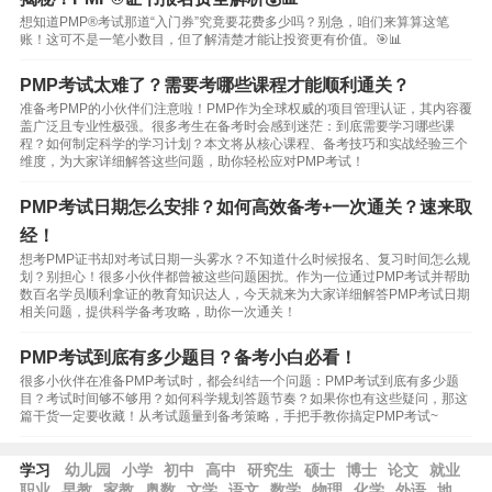
想知道PMP®考试那道“入门券”究竟要花费多少吗？别急，咱们来算算这笔
账！这可不是一笔小数目，但了解清楚才能让投资更有价值。🎯📊
PMP考试太难了？需要考哪些课程才能顺利通关？
准备考PMP的小伙伴们注意啦！PMP作为全球权威的项目管理认证，其内容覆
盖广泛且专业性极强。很多考生在备考时会感到迷茫：到底需要学习哪些课
程？如何制定科学的学习计划？本文将从核心课程、备考技巧和实战经验三个
维度，为大家详细解答这些问题，助你轻松应对PMP考试！
PMP考试日期怎么安排？如何高效备考+一次通关？速来取
经！
想考PMP证书却对考试日期一头雾水？不知道什么时候报名、复习时间怎么规
划？别担心！很多小伙伴都曾被这些问题困扰。作为一位通过PMP考试并帮助
数百名学员顺利拿证的教育知识达人，今天就来为大家详细解答PMP考试日期
相关问题，提供科学备考攻略，助你一次通关！
PMP考试到底有多少题目？备考小白必看！
很多小伙伴在准备PMP考试时，都会纠结一个问题：PMP考试到底有多少题
目？考试时间够不够用？如何科学规划答题节奏？如果你也有这些疑问，那这
篇干货一定要收藏！从考试题量到备考策略，手把手教你搞定PMP考试~
学习
幼儿园
小学
初中
高中
研究生
硕士
博士
论文
就业
职业
早教
家教
奥数
文学
语文
数学
物理
化学
外语
地