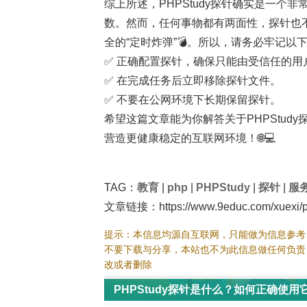
综上所述，PHPStudy探针确实是一
数。然而，任何事物都有两面性，探针也
全的“定时炸弹”💣。所以，请务必牢记以
✅ 正确配置探针，确保只能由受信任的用
✅ 在完成任务后立即移除探针文件。
✅ 不要在公网环境下长期保留探针。
希望这篇文章能为你解答关于PHPStu
营造更健康稳定的互联网环境！🌐💻
TAG：
教育
|
php
|
PHPStudy
|
探针
|
服
文章链接：https://www.9educ.com/xuexi/p
提示：本信息均源自互联网，只能做为信息参考
不要下载与分享，本站也不为此信息做任何负责
改或者删除
PHPStudy探针是什么？如何正确使用它