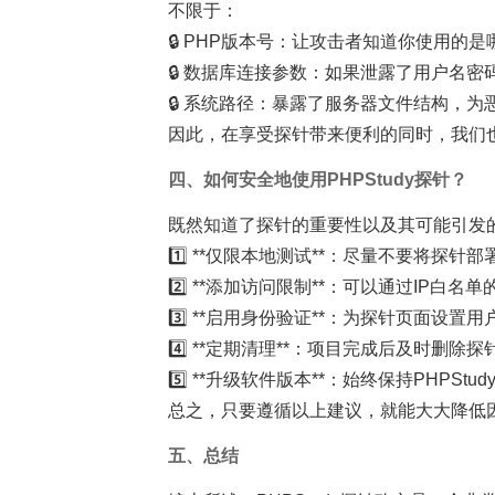
不限于：
🔒 PHP版本号：让攻击者知道你使用的
🔒 数据库连接参数：如果泄露了用户名
🔒 系统路径：暴露了服务器文件结构，
因此，在享受探针带来便利的同时，我们也
四、如何安全地使用PHPStudy探针？
既然知道了探针的重要性以及其可能引发
1️⃣ **仅限本地测试**：尽量不要将探
2️⃣ **添加访问限制**：可以通过IP
3️⃣ **启用身份验证**：为探针页面设
4️⃣ **定期清理**：项目完成后及时删
5️⃣ **升级软件版本**：始终保持PHP
总之，只要遵循以上建议，就能大大降低因
五、总结