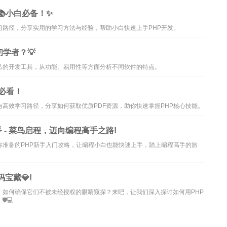
📚小白必备！✨
习路径，分享实用的学习方法与经验，帮助小白快速上手PHP开发。
学者？💡
己的开发工具，从功能、易用性等方面分析不同软件的特点。
手必看！
与高效学习路径，分享如何获取优质PDF资源，助你快速掌握PHP核心技能。
bies 🌟 - 菜鸟启程，迈向编程高手之路!
你准备的PHP新手入门攻略，让编程小白也能快速上手，踏上编程高手的旅
宝藏💎!
。如何确保它们不被未经授权的眼睛窥探？来吧，让我们深入探讨如何用PHP
️💻