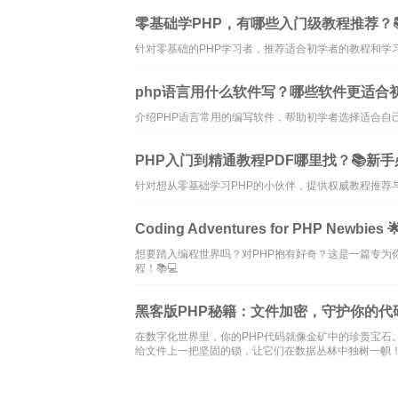
零基础学PHP，有哪些入门级教程推荐？
针对零基础的PHP学习者，推荐适合初学者的教程和学
php语言用什么软件写？哪些软件更适合初
介绍PHP语言常用的编写软件，帮助初学者选择适合自
PHP入门到精通教程PDF哪里找？📚新
针对想从零基础学习PHP的小伙伴，提供权威教程推荐
Coding Adventures for PHP New
想要踏入编程世界吗？对PHP抱有好奇？这是一篇专为
程！📚💻
黑客版PHP秘籍：文件加密，守护你的代码
在数字化世界里，你的PHP代码就像金矿中的珍贵宝石
给文件上一把坚固的锁，让它们在数据丛林中独树一帜！🛡