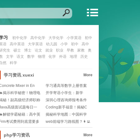
学习
初中化学
高中化学
大学化学
小学英语
初中
英语
高中英语
大学英语
幼儿园
小学
初中
高中
研究生
硕士
博士
论文
就业
职业
早教
家教
奥
数
文学
语文
数学
物理
化学
外语
地理
历史
自然
科学
学习资讯
xuexi
More
Concrete Mixer in En
学习通高等数学上册答案
在哪里找？📚如何高
🔥揭示科学秘密！物理电
开学寄语小学生：新学
功率：驱动生活的神
期，新征程，你准备好
揭秘！副高级经济师职称
深圳心理咨询师报考条件
晋升路标📈💰
是什么？想转行的你
Java高级面试题每日一
Coding新手福音！揭秘C
题？如何高效备考
语言菜鸟必备
🔥解锁学霸秘籍：高中英
揭秘科学地图：中国科学
语学习的终极指南🚀
院地理科学与资源研
Frm考试费用到底需要多
web前端学习路线图？👩‍💻
少？2025最新
前端小白如何
php学习资讯
More