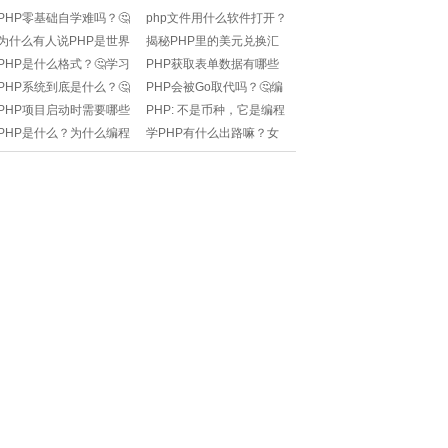
PHP零基础自学难吗？🤔
php文件用什么软件打开？
如何快速入门又不掉头
🧐开发神器推荐，小白也
为什么有人说PHP是世界
揭秘PHP里的美元兑换汇
发？⚡
能懂！
上最好的语言？🤔
率汇率波动：一美元如何
PHP是什么格式？🤔学习
PHP获取表单数据有哪些
说PHP？💰📊
编程的你一定要知道！✨
方法？快来看干货！✨
PHP系统到底是什么？🤔
PHP会被Go取代吗？🤔编
学习它需要哪些基础？快
程语言谁更强？
PHP项目启动时需要哪些
PHP: 不是币种，它是编程
来看！✨
步骤？🚀如何快速搭建环
界的金融密码!
PHP是什么？为什么编程
学PHP有什么出路嘛？女
境？
要学PHP？✨
生适合学PHP吗？🔥快来
解惑！