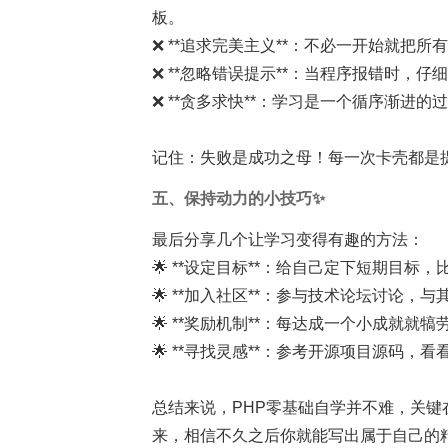
板。
❌ **追求完美主义**：不必一开始就把
❌ **忽略错误提示**：当程序报错时，
❌ **贪多求快**：学习是一个循序渐进
记住：失败是成功之母！每一次卡壳都是
五、保持动力的小技巧✨
最后分享几个让学习变得有趣的方法：
🌟 **设定目标**：给自己定下短期目
🌟 **加入社区**：参与技术论坛讨论，
🌟 **奖励机制**：每达成一个小成就就
🌟 **寻找灵感**：参考开源项目源码，
总结来说，PHP零基础自学并不难，关
来，相信不久之后你就能写出属于自己的精