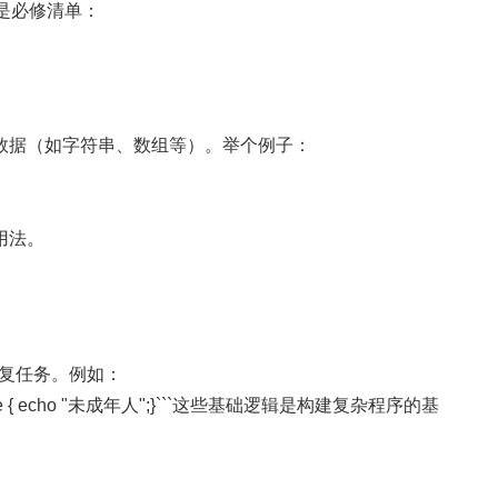
是必修清单：
数据（如字符串、数组等）。举个例子：
用法。
实现重复任务。例如：
人";} else { echo "未成年人";}```这些基础逻辑是构建复杂程序的基