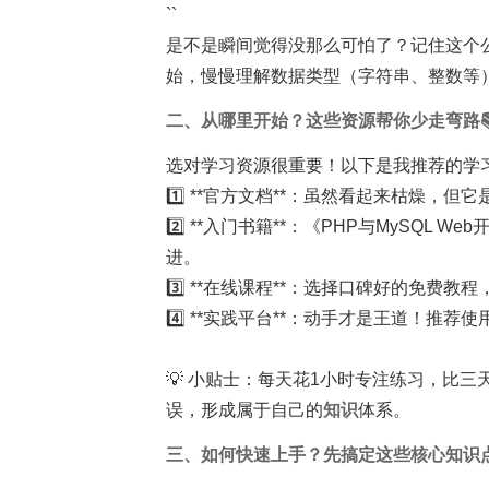
`
`
是不是瞬间觉得没那么可怕了？记住这个公式：
始，慢慢理解数据类型（字符串、整数等
二、从哪里开始？这些资源帮你少走弯路
选对学习资源很重要！以下是我推荐的学
1️⃣ **官方文档**：虽然看起来枯燥，
2️⃣ **入门书籍**：《PHP与MySQL Web
进。
3️⃣ **在线课程**：选择口碑好的免
4️⃣ **实践平台**：动手才是王道！推
💡 小贴士：每天花1小时专注练习，比
误，形成属于自己的
知识
体系。
三、如何快速上手？先搞定这些核心知识点