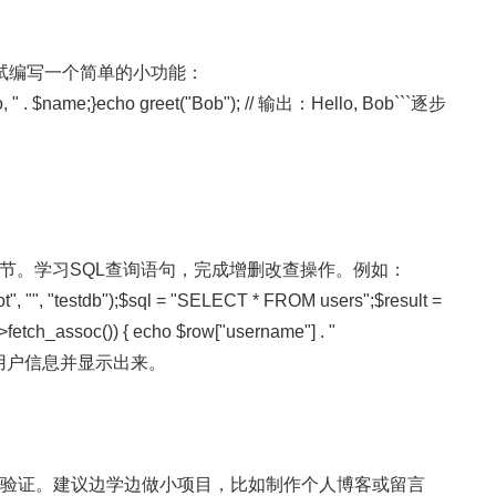
试编写一个简单的小功能：
llo, " . $name;}echo greet("Bob"); // 输出：Hello, Bob```逐步
环节。学习SQL查询语句，完成增删改查操作。例如：
ot", "", "testdb");$sql = "SELECT * FROM users";$result =
>fetch_assoc()) { echo $row["username"] . "
取用户信息并显示出来。
实践验证。建议边学边做小项目，比如制作个人博客或留言