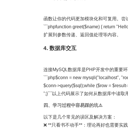
函数让你的代码更加模块化和可复用。尝
```phpfunction greet($name) { return "He
扩展到参数传递、返回值处理等内容。
4. 数据库交互
连接MySQL数据库是PHP开发中的重要
```php$conn = new mysqli("localhost", "ro
$conn->query($sql);while ($row = $result-
";}```以上代码展示了如何从数据库中读
四、学习过程中容易踩的坑⚠️
以下是几个常见的误区及解决方案：
❌ **只看书不动手**：理论再好也需要