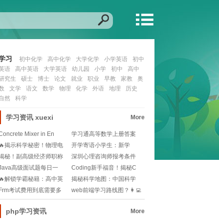
学习
初中化学
高中化学
大学化学
小学英语
初中
英语
高中英语
大学英语
幼儿园
小学
初中
高中
研究生
硕士
博士
论文
就业
职业
早教
家教
奥
数
文学
语文
数学
物理
化学
外语
地理
历史
自然
科学
学习资讯
xuexi
More
Concrete Mixer in En
学习通高等数学上册答案
在哪里找？📚如何高
🔥揭示科学秘密！物理电
开学寄语小学生：新学
功率：驱动生活的神
期，新征程，你准备好
揭秘！副高级经济师职称
深圳心理咨询师报考条件
晋升路标📈💰
是什么？想转行的你
Java高级面试题每日一
Coding新手福音！揭秘C
题？如何高效备考
语言菜鸟必备
🔥解锁学霸秘籍：高中英
揭秘科学地图：中国科学
语学习的终极指南🚀
院地理科学与资源研
Frm考试费用到底需要多
web前端学习路线图？👩‍💻
少？2025最新
前端小白如何
php学习资讯
More