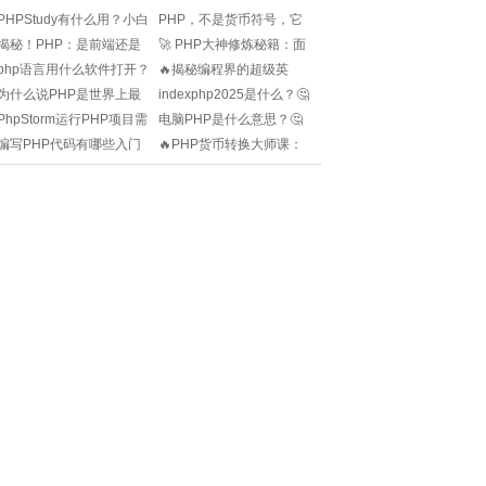
PHPStudy有什么用？小白
PHP，不是货币符号，它
如何快速上手？💡
是编程界的超级英雄!
揭秘！PHP：是前端还是
🚀 PHP大神修炼秘籍：面
后端的超级英雄？图像视
试宝典，助你一飞冲天！
php语言用什么软件打开？
🔥揭秘编程界的超级英
频处理全解析!
🏆
💡新手必备开发工具推
雄！PHP语言的神奇力量
为什么说PHP是世界上最
indexphp2025是什么？🤔
荐！
揭秘！🚀
好的语言？🔥
学习编程的入门小白该不
PhpStorm运行PHP项目需
电脑PHP是什么意思？🤔
该关注它？✨
要哪些步骤？💡小白也能
学编程的小伙伴看过来！✨
编写PHP代码有哪些入门
🔥PHP货币转换大师课：
快速上手！
技巧？🤔新手如何快速上
轻松玩转国际汇率💸
手？✨