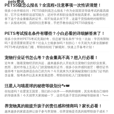
pets资讯
PETS5级怎么报名？全流程+注意事项一次性讲清楚！
很多小伙伴都在问：PETS5级到底怎么报名？作为全国英语等级考试的最高级
别，它不仅考察听说读写能力，还对学术和职业场景有较高要求。如果你也想
拿下这个含金量极高的证书，却不知道从何下手，这篇干货指南绝对能帮到
你！从报名时间、流程到注意事项，手把手教你搞定PETS5级报名~
PETS考试报名条件有哪些？小白必看的详细解答来了！
很多小伙伴对PETS考试充满好奇，但总被“报名条件”卡住！比如：学历有限制
吗？是否需要前置证书？社会人士能参加吗？别担心！今天就为大家全面解析
PETS考试的报名门槛，帮助你轻松了解规则，快速上手备考计划！
宠物行业证书怎么考？含金量高不高？想入行必看！
近年来，随着宠物经济的兴起，越来越多的人开始关注宠物行业的职业发展。
然而，面对市场上五花八门的宠物相关证书，很多小伙伴感到迷茫：哪些证书
值得考？如何选择适合自己的方向？今天就来为大家揭秘宠物行业热门证书的
含金量、报考条件以及未来发展趋势，帮助你轻松入门宠物领域！
汪星人与喵星球的秘密等级划分🐾👑
你知道吗？在爱宠王国里，我们的小伙伴——狗狗和猫咪，其实有着自己独特
的等级体系！今天就带大家揭秘一下，这些毛孩子背后的神秘等级标准！🐾👀
养宠物真的能提升孩子的责任感和情商吗？家长必看！
越来越多的家庭选择让孩子参与养宠物，但养宠物是否真的能帮助孩子成长？