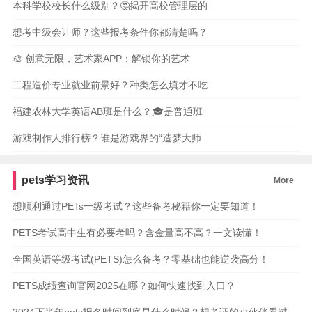
本科学校校长什么级别？🤔揭开高校管理层的
想考中级会计师？这些报考条件你都清楚吗？
🎨 创意无限，艺术家APP：解锁你的艺术
工程造价专业就业前景好？种类怎么填才不吃
福建农林大学英语AB班是什么？🎓是普通班
游戏制作人排行榜？谁是游戏界的“造梦大师
pets学习资讯
More
想顺利通过PETs一级考试？这些备考秘籍你一定要知道！
PETS考试高中生有必要考吗？含金量高不高？一文读懂！
全国英语等级考试(PETS)怎么备考？零基础也能逆袭高分！
PETS成绩查询官网2025在哪？如何快速找到入口？
2024下半年pets报名时间到底是什么时候？想考证的小伙伴看过