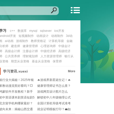
学习
c++
数据库
mysql
sqlsever
ios开发
android开发
短视频制作
动画设计
动画制作
3d动
画
ai动画
游戏制作
教师资格证
计算机等级
金融
分析师
建造师
健康管理师
心理咨询师
中级会计
师
高级会计师
注册会计师
中级经济师
高级经济
师
公共营养师
理财规划师
人力资源管理师
银行从
业资格
期货从业资格
基金从业资格
保育师
学习资讯
xuexi
More
银行业大揭秘！2025年银
🔥游戏界新星诞生记！🔥
行从业资格证考
—— 掌握未来，
家教动漫混剪好看吗？💥
健康管理师证书怎么查？
超燃战斗场面+感人
官方渠道+注意事项
鸿蒙软件开发教程？新手
游戏网页设计图片怎么
如何快速上手鸿蒙系
选？🔥如何让网页更有
初中英语课本剧英语短剧5
解锁初中八年级物理公式
分钟内？🎭如何快
宝箱！🔮Proje
北京留学机构哪家最好？
全国计算机等级考试准考
🌍如何选择靠谱的留
证打印入口在哪？官
驶向未来：揭秘山西交通
就业证明模板打印？💼如