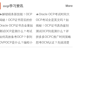
职业技术学院的创新
何快速搞定正规模板
ocp学习资讯
More
🔥解锁税务新技能！OCP
🔥Oracle OCP考试时间大
证书抵税，你get了吗? 📈
揭秘！2025年度备考倒计
揭秘！OCP证书背后的价
OCP考试全是英文吗？如
💸
时💥
格密码：费用解析大公开💰
何高效备考+通过认证？求
Oracle OCP证书含金量如
揭秘！OCP证书真伪鉴别
🔍
解惑！
何？值得花时间考吗？
全攻略🔍
测试OCP是测什么？考试
测试OCP到底测什么？评
种类有哪些？小白必看！
审内容和等级如何划分？
如何高效备考OCP？拿到
拼多多OCPC推广时间策略
一文全解！
证书后能胜任哪些就业岗
大揭秘！⏰🔥
OVPOCP是什么？编程小
想考OCM认证？先搞清楚
位？速来了解！
白如何快速理解它们的概
这些报名问题再决定！
念与区别？