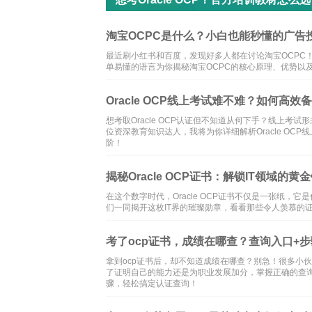
淘宝OCPC是什么？小白也能秒懂的广告
最近刷小红书和百度，发现好多人都在讨论淘宝OCPC
单易懂的语言为你揭秘淘宝OCPC的核心原理、优势以
Oracle OCP线上考试难不难？如何高效
想考取Oracle OCP认证但不知道从何下手？线上考
位资深教育知识达人，我将为你详细解析Oracle O
阶！
揭秘Oracle OCP证书：解锁IT领域的黄金
在这个数字时代，Oracle OCP证书不仅是一张纸，它是
们一同揭开这枚IT界的璀璨勋章，看看那些令人羡慕的证
考了ocp证书，成绩在哪查？查询入口+
拿到ocp证书后，却不知道成绩在哪查？别急！很多小
了证明自己的能力还是为职业发展加分，掌握正确的查询
骤，轻松搞定认证查询！