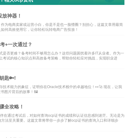
投放神器！
！作为电商卖家或运营小白，你是不是也一脸懵圈？别担心，这篇文章用最简
及如何高效使用它，让你轻松玩转电商广告投放！
备考+一次通过？
试形式是否更难？备考时间不够用怎么办？这些问题困扰着许多IT从业者。作为一
CP线上考试的核心知识点和高效备考策略，帮助你轻松应对挑战，实现职业进
钥匙🔑!
你技术能力的象征，证明你在Oracle技术栈中的卓越地位！👀🚀 现在，让我
书图片背后的故事！🖼️
步骤全攻略！
伙伴在通过考试后，对如何查询ocp证书的成绩和认证信息感到迷茫。无论是为
方法至关重要。这篇文章将带你一步步了解ocp证书的查询入口和详细步