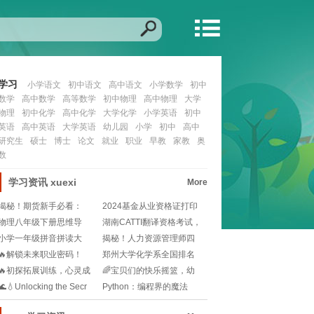
学习
小学语文
初中语文
高中语文
小学数学
初中
数学
高中数学
高等数学
初中物理
高中物理
大学
物理
初中化学
高中化学
大学化学
小学英语
初中
英语
高中英语
大学英语
幼儿园
小学
初中
高中
研究生
硕士
博士
论文
就业
职业
早教
家教
奥
数
学习资讯
xuexi
More
揭秘！期货新手必看：
2024基金从业资格证打印
2025年期货从业资
流程是怎样的？
物理八年级下册思维导
湖南CATTI翻译资格考试，
图？🧐如何快速梳理知
你准备好了吗
小学一年级拼音拼读大
揭秘！人力资源管理师四
全？🎒孩子发音不准怎
级的入门密码：你需
🔥解锁未来职业密码！
郑州大学化学系全国排名
BEC报名资格全解析
是多少🧐是怎样的实
🔥初探拓展训练，心灵成
🌈宝贝们的快乐摇篮，幼
长的火花碰撞！🔥
儿园的温馨颂歌🎈!
🌊💧Unlocking the Secr
Python：编程界的魔法
棒，解锁无限趣