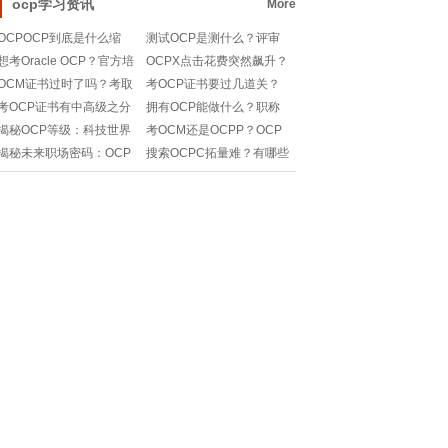
ocp学习资讯
More
OCPOCP到底是什么缩
测试OCP是测什么？评审
写？云计算工程师必知的
内容和要求有哪些？
想考Oracle OCP？官方培
OCPX点击花费突然飙升？
神秘代码！快来揭秘吧~
训教材怎么选？
背后原因+解决办法全解
OCM证书过时了吗？考取
考OCP证书要过几道关？
析！
OCP证书还有必要吗？
零基础小白如何备考？
考OCP证书有中高级之分
拥有OCP能做什么？职称
吗？如何规划学习路径？
和就业前景如何？求详细
揭秘OCP等级：科技世界
考OCM还是OCPP？OCP
解答！
的神秘代码锁鑰!
考试教材怎么选才靠谱？
揭秘未来职场密码：OCP
搜索OCPC拓量难？有哪些
认证证书，你的数字时代
高效实用的拓量方法值得
通行证🔑💻
尝试？