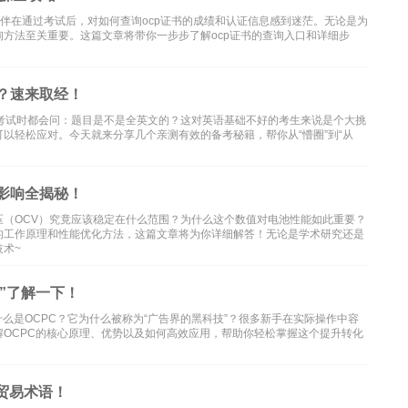
伙伴在通过考试后，对如何查询ocp证书的成绩和认证信息感到迷茫。无论是为
方法至关重要。这篇文章将带你一步步了解ocp证书的查询入口和详细步
？速来取经！
fessional）考试时都会问：题目是不是全英文的？这对英语基础不好的考生来说是个大挑
以轻松应对。今天就来分享几个亲测有效的备考秘籍，帮你从“懵圈”到“从
影响全揭秘！
（OCV）究竟应该稳定在什么范围？为什么这个数值对电池性能如此重要？
的工作原理和性能优化方法，这篇文章将为你详细解答！无论是学术研究还是
术~
”了解一下！
么是OCPC？它为什么被称为“广告界的黑科技”？很多新手在实际操作中容
OCPC的核心原理、优势以及如何高效应用，帮助你轻松掌握这个提升转化
贸易术语！