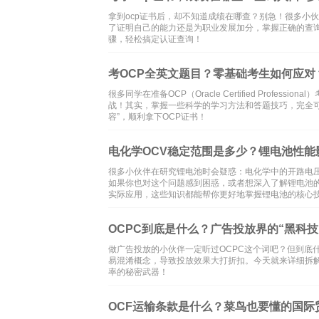
拿到ocp证书后，却不知道成绩在哪查？别急！很多小
了证明自己的能力还是为职业发展加分，掌握正确的查询
骤，轻松搞定认证查询！
考OCP全英文题目？零基础考生如何应对
很多同学在准备OCP（Oracle Certified Pro
战！其实，掌握一些科学的学习方法和答题技巧，完全可
容”，顺利拿下OCP证书！
电化学OCV稳定范围是多少？锂电池性能
很多小伙伴在研究锂电池时会疑惑：电化学中的开路电压
如果你也对这个问题感到困惑，或者想深入了解锂电池
实际应用，这些知识都能帮你更好地掌握锂电池的核心技
OCPC到底是什么？广告投放界的“黑科技
做广告投放的小伙伴一定听过OCPC这个词吧？但到底什
易混淆概念，导致投放效果大打折扣。今天就来详细拆解
率的秘密武器！
OCF运输条款是什么？菜鸟也要懂的国际