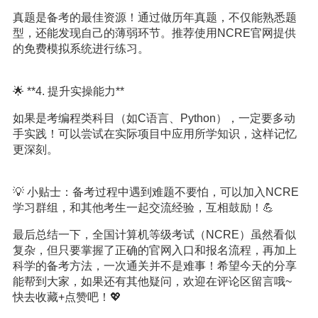
真题是备考的最佳资源！通过做历年真题，不仅能熟悉题
型，还能发现自己的薄弱环节。推荐使用NCRE官网提供
的免费模拟系统进行练习。
🌟 **4. 提升实操能力**
如果是考编程类科目（如C语言、Python），一定要多动
手实践！可以尝试在实际项目中应用所学知识，这样记忆
更深刻。
💡 小贴士：备考过程中遇到难题不要怕，可以加入NCRE
学习群组，和其他考生一起交流经验，互相鼓励！💪
最后总结一下，全国计算机等级考试（NCRE）虽然看似
复杂，但只要掌握了正确的官网入口和报名流程，再加上
科学的备考方法，一次通关并不是难事！希望今天的分享
能帮到大家，如果还有其他疑问，欢迎在评论区留言哦~
快去收藏+点赞吧！💖