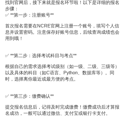
找到官网后，接下来就是报名环节啦！以下是详细的报名
步骤：
✅ **第一步：注册账号**
首次报名需要在NCRE官网上注册一个账号，填写个人信
息并设置密码。注意保存好账号信息，后续查询成绩也会
用到哦！
✅ **第二步：选择考试科目与考点**
根据自己的需求选择考试级别（如一级、二级、三级等）
以及具体的科目（如C语言、Python、数据库等）。同
时，选择离你最近或最方便的考点。
✅ **第三步：缴费确认**
提交报名信息后，记得及时完成缴费！缴费成功后才算报
名成功，一般可以通过微信、支付宝或银行卡支付。