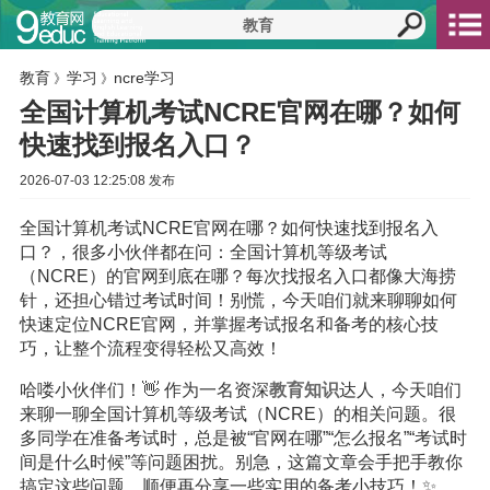
教育
学习
ncre学习
》
》
全国计算机考试NCRE官网在哪？如何
快速找到报名入口？
2026-07-03 12:25:08 发布
全国计算机考试NCRE官网在哪？如何快速找到报名入
口？，很多小伙伴都在问：全国计算机等级考试
（NCRE）的官网到底在哪？每次找报名入口都像大海捞
针，还担心错过考试时间！别慌，今天咱们就来聊聊如何
快速定位NCRE官网，并掌握考试报名和备考的核心技
巧，让整个流程变得轻松又高效！
哈喽小伙伴们！👋 作为一名资深
教育
知识
达人，今天咱们
来聊一聊全国计算机等级考试（NCRE）的相关问题。很
多同学在准备考试时，总是被“官网在哪”“怎么报名”“考试时
间是什么时候”等问题困扰。别急，这篇文章会手把手教你
搞定这些问题，顺便再分享一些实用的备考小技巧！✨