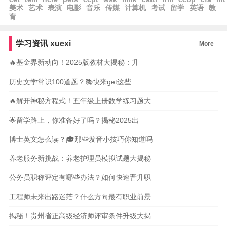
美术
艺术
表演
电影
音乐
传媒
计算机
考试
留学
英语
教
育
学习资讯
xuexi
More
🔥基金界新动向！2025版教材大揭秘：升
历史文学常识100道题？📚快来get这些
🔥解开神秘方程式！五年级上册数学练习题大
🌟留学路上，你准备好了吗？揭秘2025出
博士英文怎么读？🎓那些发音小技巧你知道吗
养老服务新挑战：养老护理员模拟试题大揭秘
公务员职称评定有哪些办法？如何快速晋升职
工程师未来出路迷茫？什么方向最有职业前景
揭秘！贵州省正高级经济师评审条件升级大揭