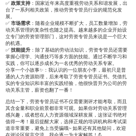
✅
政策支持
：国家近年来高度重视劳动关系和谐发展，出
台了一系列相关政策，推动劳资专管员行业的规范化发
展。
✅
市场需求
：随着企业规模不断扩大，员工数量增加，劳
动关系管理的复杂性也随之提高。越来越多的企业开始设
立专门的劳资管理部门，这对劳资专管员来说是一个巨大
的机遇。
✅
技能提升
：除了基础的劳动法知识，劳资专管员还需要
掌握心理学、沟通技巧等多方面的技能。通过不断学习和
实践，你可以逐步成长为一名优秀的劳动关系专家。
分享一个小故事✨：我认识的一位朋友小李，最初只是普
通的人力资源助理，后来考取了劳资专管员证书。凭借扎
实的专业知识和丰富的实践经验，他很快晋升为公司的劳
动关系主管，薪资也翻了一番！
总结一下，劳资专管员证书不仅需要测评才能考取，而且
其含金量和职业前景都非常可观。如果你对劳动关系管理
感兴趣，或者想在人力资源领域深耕发展，这张证书绝对
值得一考！最后提醒大家，选择正规的培训机构和考试渠
道非常重要，避免上当受骗哦~ 如果还有其他疑问，欢迎
在评论区留言交流，我会逐一为大家解答！💪