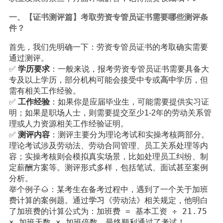
一、【证书测评篇】考取劳资专管员证书需要哪些测评条
件？
首先，我们先明确一下：劳资专管员证书的考取确实需要
通过测评。
✅
学历要求
：一般来说，报考劳资专管员证书需要具备大
专及以上学历，部分机构可能会接受中专或
高中
学历，但
需有相关工作经验。
✅
工作经验
：如果你是应届毕业生，可能需要提供实习证
明；如果是职场人士，则需要提交至少1-2年的劳动关系管
理或人力资源相关工作经验证明。
✅
测评内容
：测评主要分为理论考试和实操考核两部分。
理论考试涉及劳动法、劳动合同管理、员工关系处理等内
容；实操考核则会模拟真实场景，比如处理员工纠纷、制
定薪酬方案等。测评形式多样，包括笔试、面试甚至案例
分析。
举个例子🌰：某考生在备考过程中，遇到了一个关于加班
费计算的案例题。通过
学习
《劳动法》相关规定，他明白
加班费 = 基本工资 ÷ 21.75
了加班费的计算公式为：
× 加班天数 × 加班倍数
，最终顺利通过了考试！