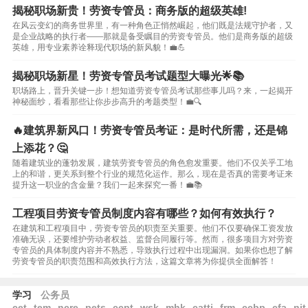
揭秘职场新贵！劳资专管员：商务版的超级英雄!
在风云变幻的商务世界里，有一种角色正悄然崛起，他们既是法规守护者，又
是企业战略的执行者——那就是备受瞩目的劳资专管员。他们是商务版的超级
英雄，用专业素养诠释现代职场的新风貌！💼💪
揭秘职场新星！劳资专管员考试题型大曝光🌟📚
职场路上，晋升关键一步！想知道劳资专管员考试那些事儿吗？来，一起揭开
神秘面纱，看看那些让你步步高升的考题类型！💼🔍
🔥建筑界新风口！劳资专管员考证：是时代所需，还是锦
上添花？🤔
随着建筑业的蓬勃发展，建筑劳资专管员的角色愈发重要。他们不仅关乎工地
上的和谐，更关系到整个行业的规范化运作。那么，现在是否真的需要考证来
提升这一职业的含金量？我们一起来探究一番！💼📚
工程项目劳资专管员制度内容有哪些？如何有效执行？
在建筑和工程项目中，劳资专管员的职责至关重要。他们不仅要确保工资发放
准确无误，还要维护劳动者权益、监督合同履行等。然而，很多项目方对劳资
专管员的具体制度内容并不熟悉，导致执行过程中出现漏洞。如果你也想了解
劳资专管员的职责范围和高效执行方法，这篇文章将为你提供全面解答！
学习
公务员
cet
tem
ncre
pets
ccpt
wsk
mhk
catti
frm
ccbp
cfa
nit