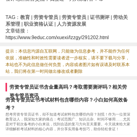
TAG：
教育
|
劳资专管员
|
劳资专管员
|
证书测评
|
劳动关
系管理
|
职业资格认证
|
人力资源发展
文章链接：
https://www.9educ.com/xuexi/lzzgy/291202.html
提示：本信息均源自互联网，只能做为信息参考，并不能作为任何
依据，准确性和时效性需要读者进一步核实，请不要下载与分享，
本站也不为此信息做任何负责，内容或者图片如有误请及时联系本
站，我们将在第一时间做出修改或者删除
劳资专管员证书含金量高吗？考取需要测评吗？相关劳
资专管员资讯
劳资专管员证书考试材料包含哪些内容？小白如何高效备
考？
想考劳资专管员证书，却不知道考试材料包含哪些内容？别慌！作为一位资深
教育达人，我深知大家的痛点：考试范围广、知识点杂、时间不够用……尤其
是对于初次备考的小白来说，找到合适的复习方向至关重要。今天就来给大家
详细解析考试材料的核心内容，并分享实用备考技巧，助你轻松拿证！