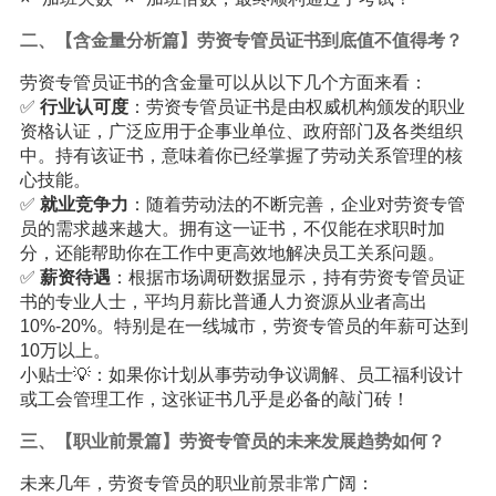
二、【含金量分析篇】劳资专管员证书到底值不值得考？
劳资专管员证书的含金量可以从以下几个方面来看：
✅
行业认可度
：劳资专管员证书是由权威机构颁发的职业
资格认证，广泛应用于企事业单位、政府部门及各类组织
中。持有该证书，意味着你已经掌握了劳动关系管理的核
心技能。
✅
就业竞争力
：随着劳动法的不断完善，企业对劳资专管
员的需求越来越大。拥有这一证书，不仅能在求职时加
分，还能帮助你在工作中更高效地解决员工关系问题。
✅
薪资待遇
：根据市场调研数据显示，持有劳资专管员证
书的专业人士，平均月薪比普通人力资源从业者高出
10%-20%。特别是在一线城市，劳资专管员的年薪可达到
10万以上。
小贴士💡：如果你计划从事劳动争议调解、员工福利设计
或工会管理工作，这张证书几乎是必备的敲门砖！
三、【职业前景篇】劳资专管员的未来发展趋势如何？
未来几年，劳资专管员的职业前景非常广阔：