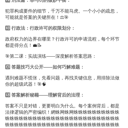
2️⃣ 刑法篇：罪与罚的微妙平衡：
犯罪构成要件的细节，千万不能马虎。一个小小的疏忽，
可能就是答案的关键所在！⚖️🎯
3️⃣ 行政法：行政许可的权限划分：
政府权力的边界在哪里？行政许可的申请流程，每个环节
都是得分点！💼📝
🎯第二课：实战演练——深度解析答案思路：
4️⃣ 答题技巧大公开——如何巧解难题：
遇到难题不慌张，先看问题，再找关键信息，用排除法做
你的超级武器！🎯🧠
5️⃣ 答案解析秘籍——理解背后的法理：
答案不只是对错，更要明白为什么。每个案例背后，都是
法律逻辑的严密编织！網蛛网蛛网蛛蛛蛛蛛蛛蛛蛛蛛蛛蛛
蛛蛛蛛蛛蛛蛛蛛蛛蛛蛛蛛蛛蛛蛛蛛蛛蛛蛛蛛蛛蛛蛛蛛蛛蛛
蛛蛛蛛蛛蛛蛛蛛蛛蛛蛛蛛蛛蛛蛛蛛蛛蛛蛛蛛蛛蛛蛛蛛蛛蛛