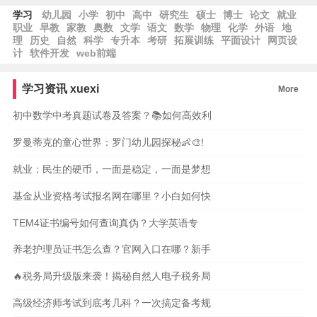
学习
幼儿园
小学
初中
高中
研究生
硕士
博士
论文
就业
职业
早教
家教
奥数
文学
语文
数学
物理
化学
外语
地
理
历史
自然
科学
专升本
考研
拓展训练
平面设计
网页设
计
软件开发
web前端
学习资讯
xuexi
More
初中数学中考真题试卷及答案？📚如何高效利
罗曼蒂克的童心世界：罗门幼儿园探秘👶🎨!
就业：民生的硬币，一面是稳定，一面是梦想
基金从业资格考试报名网在哪里？小白如何快
TEM4证书编号如何查询真伪？大学英语专
养老护理员证书怎么查？官网入口在哪？新手
🔥税务局升级版来袭！揭秘自然人电子税务局
高级经济师考试到底考几科？一次搞定备考规