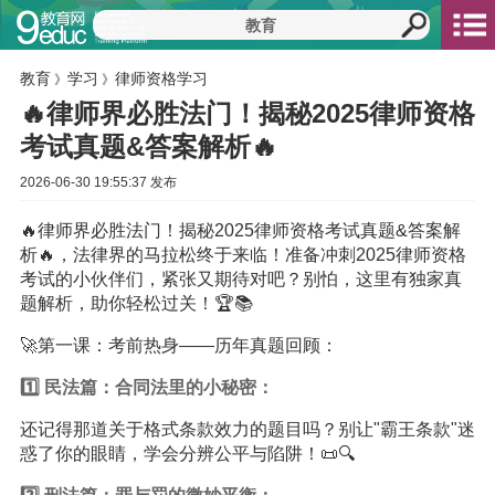
教育
学习
律师资格学习
》
》
🔥律师界必胜法门！揭秘2025律师资格
考试真题&答案解析🔥
2026-06-30 19:55:37 发布
🔥律师界必胜法门！揭秘2025律师资格考试真题&答案解
析🔥，法律界的马拉松终于来临！准备冲刺2025律师资格
考试的小伙伴们，紧张又期待对吧？别怕，这里有独家真
题解析，助你轻松过关！🏆📚
🚀第一课：考前热身——历年真题回顾：
1️⃣ 民法篇：合同法里的小秘密：
还记得那道关于格式条款效力的题目吗？别让"霸王条款"迷
惑了你的眼睛，学会分辨公平与陷阱！📜🔍