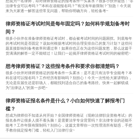
想成为一名律师，却对律师资格证的报考条件一头雾水？很多小伙伴疑惑：“非
法律专业可以考吗？”“本科在读能报名吗？”“有没有年龄限制？”别急！今天就
来为大家逐一解答这些常见问题，帮助你明确方向，轻松备考~
律师资格证考试时间是每年固定吗？如何科学规划备考时
间？
很多小伙伴在准备律师资格证考试时，都会被考试时间的问题困扰。到底每年
的考试时间是否固定？该如何根据考试时间合理安排自己的复习计划？这些问
题直接影响到备考效率和通过率！如果你也正在为这些问题发愁，那么这篇干
货满满的解答一定不能错过！让我们一起揭开律师资格证考试时间的秘密吧~
想考律师资格证？这些报考条件和要求你都清楚吗？
很多小伙伴对律师资格证的报考条件一头雾水：是不是只有法学专业能考？本
科在读可以报名吗？工作经历有影响吗？别担心！今天一次性给大家讲明白，
无论是应届生还是职场人，都能找到适合自己的备考路径。快来一起解锁成
为“法律达人”的第一步吧~
律师资格证报名条件是什么？小白如何快速了解报考门
槛？
想成为律师但不知道从何开始？全国律师资格证（现称法律职业资格考试）的
报名条件让很多人摸不着头脑！是需要法学专业背景吗？非法律专业的还能不
能考？工作年限有限制吗？别担心，这篇文章帮你一次性理清所有疑惑，手把
手教你搞定报考门槛，轻松入门法律行业~