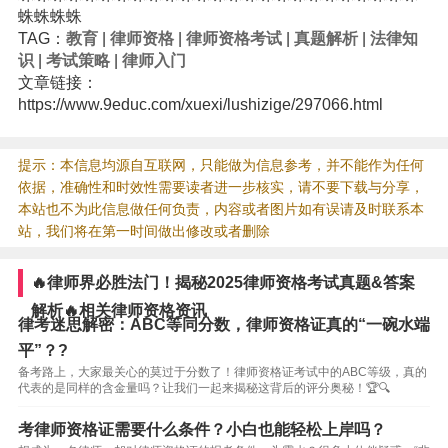
蛛蛛蛛蛛
TAG：
教育
|
律师资格
|
律师资格考试
|
真题解析
|
法律知
识
|
考试策略
|
律师入门
文章链接：
https://www.9educ.com/xuexi/lushizige/297066.html
提示：本信息均源自互联网，只能做为信息参考，并不能作为任何
依据，准确性和时效性需要读者进一步核实，请不要下载与分享，
本站也不为此信息做任何负责，内容或者图片如有误请及时联系本
站，我们将在第一时间做出修改或者删除
🔥律师界必胜法门！揭秘2025律师资格考试真题&答案
解析🔥相关律师资格资讯
律考迷思解密：ABC等同分数，律师资格证真的“一碗水端
平”？?
备考路上，大家最关心的莫过于分数了！律师资格证考试中的ABC等级，真的
代表的是同样的含金量吗？让我们一起来揭秘这背后的评分奥秘！🏆🔍
考律师资格证需要什么条件？小白也能轻松上岸吗？