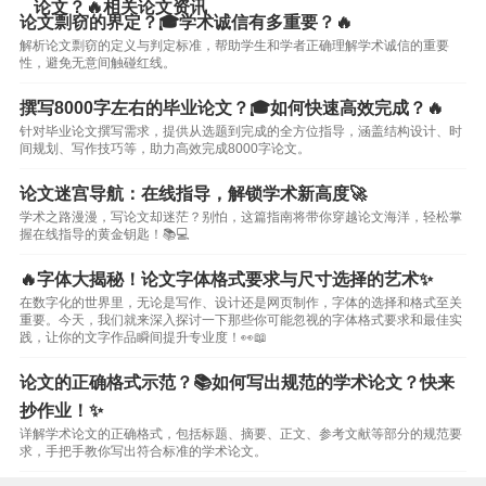
论文？🔥相关论文资讯
论文剽窃的界定？🎓学术诚信有多重要？🔥
解析论文剽窃的定义与判定标准，帮助学生和学者正确理解学术诚信的重要
性，避免无意间触碰红线。
撰写8000字左右的毕业论文？🎓如何快速高效完成？🔥
针对毕业论文撰写需求，提供从选题到完成的全方位指导，涵盖结构设计、时
间规划、写作技巧等，助力高效完成8000字论文。
论文迷宫导航：在线指导，解锁学术新高度🚀
学术之路漫漫，写论文却迷茫？别怕，这篇指南将带你穿越论文海洋，轻松掌
握在线指导的黄金钥匙！📚💻
🔥字体大揭秘！论文字体格式要求与尺寸选择的艺术✨
在数字化的世界里，无论是写作、设计还是网页制作，字体的选择和格式至关
重要。今天，我们就来深入探讨一下那些你可能忽视的字体格式要求和最佳实
践，让你的文字作品瞬间提升专业度！👀📖
论文的正确格式示范？📚如何写出规范的学术论文？快来
抄作业！✨
详解学术论文的正确格式，包括标题、摘要、正文、参考文献等部分的规范要
求，手把手教你写出符合标准的学术论文。