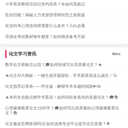
小学英语教研活动记录内容表？📝如何高效记
告别旧规！揭秘人力资源管理师转型之路新篇
在深圳考心理咨询师需要什么条件？小白必看
导游证考试教材每年都变？如何精准备考不踩
论文学习资讯
More
数学论文模板怎么找？🎓如何快速写出高质量论文？🔥
🔥论文AI大揭秘：一键生成开题报告，学术新星就这么诞生！🚀
论文指导记录表——学生版：解锁学术卓越的钥匙🔑📝
🔥本科生也能点燃学术星辰！如何轻松发表你的首篇论文？🎓📚
心理健康教育论文1500字？🎓如何写出高质量的心理健康教育论
文？📚
论文修改官网靠谱吗🧐 如何选择专业平台提升论文质量？🌟