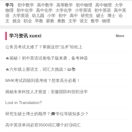
学习
初中数学
高中数学
高等数学
初中物理
高中物理
大学
物理
初中化学
高中化学
大学化学
小学英语
初中英语
高中英
语
大学英语
幼儿园
小学
初中
高中
研究生
硕士
博士
论
文
就业
职业
早教
家教
奥数
文学
语文
数学
物理
学习资讯
xuexi
More
公务员考试太难了？掌握这些“法术”轻松上
🔥揭秘！初中英语试卷电子版来袭，备考神器
🔥六年级上册语文，词汇大挑战！📖📚
MHK考试四级到底考啥？想拿高分必看！
揭秘未来科技人才摇篮：安徽国防科技职业学
Lost in Translation?
研究生硕士博士的顺序？🎓学位等级知多少？
高中英语单词必背3500词汇哪个好🧐词汇