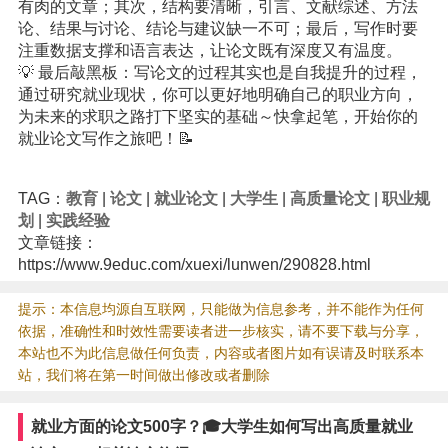
有肉的文章；其次，结构要清晰，引言、文献综述、方法
论、结果与讨论、结论与建议缺一不可；最后，写作时要
注重数据支撑和语言表达，让论文既有深度又有温度。
💡 最后敲黑板：写论文的过程其实也是自我提升的过程，
通过研究就业现状，你可以更好地明确自己的职业方向，
为未来的求职之路打下坚实的基础～快拿起笔，开始你的
就业论文写作之旅吧！📝
TAG：
教育
|
论文
|
就业论文
|
大学生
|
高质量论文
|
职业规
划
|
实践经验
文章链接：
https://www.9educ.com/xuexi/lunwen/290828.html
提示：本信息均源自互联网，只能做为信息参考，并不能作为任何
依据，准确性和时效性需要读者进一步核实，请不要下载与分享，
本站也不为此信息做任何负责，内容或者图片如有误请及时联系本
站，我们将在第一时间做出修改或者删除
就业方面的论文500字？🎓大学生如何写出高质量就业