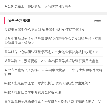
🔥公务员路上，你缺的是一份高效学习指南🔥
留学学习资讯
More
公费出国留学什么意思🧐 这些留学福利你值得了解！✈️
留学生齐航是谁？他的故事能给我们带来什么启发🧐留学路上有哪
些值得借鉴的经验？
留学服务中心学历认证登录不进去？🎓这些解决办法快收藏！✨
💰留学路上，预算揭秘：2025年出国留学英语培训班费用大盘点!
🔥中专生也能飞！揭秘2025年留学大挑战——中专生留学条件大解
析🎓!
揭秘！北京留学圣地，哪家机构让你梦想启航留学生涯🚀?
揭秘！托普仕留学中介费用全解析🔍💰
留学生免税车政策是什么？🚗哪些车可以买？超详细解读来了！🧐