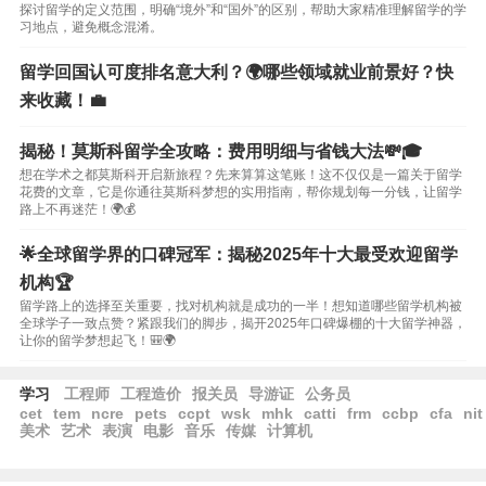
探讨留学的定义范围，明确“境外”和“国外”的区别，帮助大家精准理解留学的学
习地点，避免概念混淆。
留学回国认可度排名意大利？🌍哪些领域就业前景好？快
来收藏！💼
揭秘！莫斯科留学全攻略：费用明细与省钱大法💸🎓
想在学术之都莫斯科开启新旅程？先来算算这笔账！这不仅仅是一篇关于留学
花费的文章，它是你通往莫斯科梦想的实用指南，帮你规划每一分钱，让留学
路上不再迷茫！🌍💰
🌟全球留学界的口碑冠军：揭秘2025年十大最受欢迎留学
机构🏆
留学路上的选择至关重要，找对机构就是成功的一半！想知道哪些留学机构被
全球学子一致点赞？紧跟我们的脚步，揭开2025年口碑爆棚的十大留学神器，
让你的留学梦想起飞！🎒🌍
学习
工程师
工程造价
报关员
导游证
公务员
cet
tem
ncre
pets
ccpt
wsk
mhk
catti
frm
ccbp
cfa
nit
美术
艺术
表演
电影
音乐
传媒
计算机