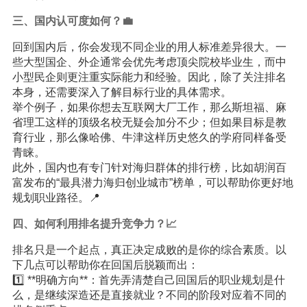
三、国内认可度如何？💼
回到国内后，你会发现不同企业的用人标准差异很大。一
些大型国企、外企通常会优先考虑顶尖院校毕业生，而中
小型民企则更注重实际能力和经验。因此，除了关注排名
本身，还需要深入了解目标行业的具体需求。
举个例子，如果你想去互联网大厂工作，那么斯坦福、麻
省理工这样的顶级名校无疑会加分不少；但如果目标是教
育行业，那么像哈佛、牛津这样历史悠久的学府同样备受
青睐。
此外，国内也有专门针对海归群体的排行榜，比如胡润百
富发布的“最具潜力海归创业城市”榜单，可以帮助你更好地
规划职业路径。📍
四、如何利用排名提升竞争力？📈
排名只是一个起点，真正决定成败的是你的综合素质。以
下几点可以帮助你在回国后脱颖而出：
1️⃣ **明确方向**：首先弄清楚自己回国后的职业规划是什
么，是继续深造还是直接就业？不同的阶段对应着不同的