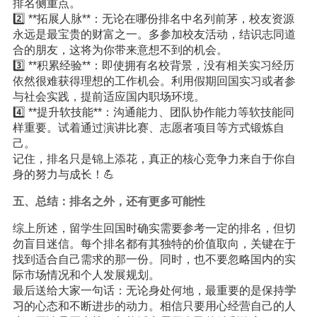
排名侧重点。
2️⃣ **拓展人脉**：无论在哪份排名中名列前茅，校友资源
永远是最宝贵的财富之一。多参加校友活动，结识志同道
合的朋友，这将为你带来意想不到的机会。
3️⃣ **积累经验**：即使拥有名校背景，没有相关实习经历
依然很难获得理想的工作机会。利用假期回国实习或者参
与社会实践，提前适应国内职场环境。
4️⃣ **提升软技能**：沟通能力、团队协作能力等软技能同
样重要。试着通过演讲比赛、志愿者项目等方式锻炼自
己。
记住，排名只是锦上添花，真正的核心竞争力来自于你自
身的努力与成长！💪
五、总结：排名之外，还有更多可能性
综上所述，留学生回国时确实需要参考一定的排名，但切
勿盲目迷信。每个排名都有其独特的价值取向，关键在于
找到适合自己需求的那一份。同时，也不要忽略国内的实
际市场情况和个人发展规划。
最后送给大家一句话：无论身处何地，最重要的是保持
学
习
的心态和不断进步的动力。相信只要用心经营自己的人