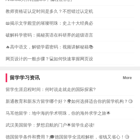
教师资格证认定时间是多久？不想错过认定机
📖揭示文学殿堂的璀璨明珠：史上十大经典必
破解科学密码：揭秘英语在科研界的超级语言
🔥高中语文，解锁学霸密码：视频讲解秘籍📚
网页设计的一般步骤？💻如何快速掌握网页设
留学学习资讯
More
留学生涯启程时间：何时说走就走的国际探索?
新通教育和新东方留学哪个好？🌍如何选择适合你的留学机构？🧐
马耳他留学：地中海的学术明珠，你的海外求学之旅🌟
武汉美国留学：梦想启航的门户🌟留学生必读!
德国留学条件和费用？🎓德国留学全流程解析，省钱又省心！🧐