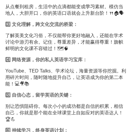
从点餐到租房，生活中的点滴都能变成
学习
素材。模仿当
地人，大胆开口，你的英语口语就会上升新台阶！🍴🏠🗣️
3️⃣ 文化理解，跨文化交流的桥梁：
了解英美文化习俗，不仅能帮你更好地融入，还能在学术
讨论中游刃有余。记住，尊重差异，才能赢得尊重！旗帜
鲜明的文化课不容错过！🗺️🧠
4️⃣ 网络资源，你的私人英语学习宝库：
YouTube、TED Talks、学术论坛，海量资源等你挖掘。利
用碎片时间，随时随地提升自己，让英语成为你的第二本
能！💻🎥📚
5️⃣ 自信心态，留学英语的关键：
别让恐惧阻碍你。每次小小的成功都是自信的积累，相信
自己，你就是那个能在全球课堂上自如应对的英语达人！
🏆💪
6️⃣ 持续学习，终身英语计划：