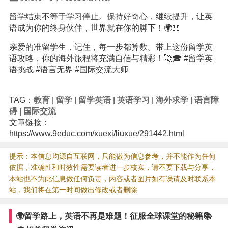
留学结束不等于学习停止。保持好奇心，继续提升，让英
语成为你的终身伙伴，世界就在你的脚下！🌍📖
亲爱的准留学生，记住，每一步都算数。带上这份留学英
语攻略，你的海外旅程将充满自信与精彩！🚀🎓 #留学英
语挑战 #语言无界 #国际交流大师
TAG：
教育
|
留学
|
留学英语
|
英语学习
|
海外求学
|
语言障
碍
|
国际交流
文章链接：
https://www.9educ.com/xuexi/liuxue/291442.html
提示：本信息均源自互联网，只能做为信息参考，并不能作为任何
依据，准确性和时效性需要读者进一步核实，请不要下载与分享，
本站也不为此信息做任何负责，内容或者图片如有误请及时联系本
站，我们将在第一时间做出修改或者删除
🌍留学路上，英语不再是难题！征服全球课堂的秘籍📚