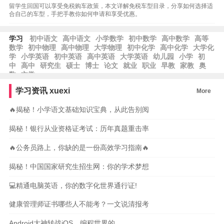
留学生回国可以享受免税购车政策，本文详解免税车型目录，分享如何选择适
合自己的车型，手把手教你如何申请和享受优惠。
学习
初中语文
高中语文
小学数学
初中数学
高中数学
高等
数学
初中物理
高中物理
大学物理
初中化学
高中化学
大学化
学
小学英语
初中英语
高中英语
大学英语
幼儿园
小学
初
中
高中
研究生
硕士
博士
论文
就业
职业
早教
家教
奥
数
文学
学习资讯
xuexi
More
🔥揭秘！小学语文基础知识宝典，从此告别阅
揭秘！银行从业资格证考试：历年真题重击率
🔥公务员路上，你缺的是一份高效学习指南🔥
揭秘！中国国家研究生招生网：你的学术梦想
💻精通电脑英语，你的数字化世界通行证!
健康管理师证书哪些人不能考？一文说清报考
Android大神转战iOS，编程世界的