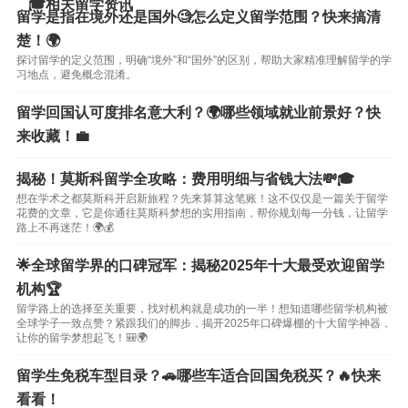
🎓相关留学资讯
留学是指在境外还是国外🧐怎么定义留学范围？快来搞清
楚！🌍
探讨留学的定义范围，明确“境外”和“国外”的区别，帮助大家精准理解留学的学
习地点，避免概念混淆。
留学回国认可度排名意大利？🌍哪些领域就业前景好？快
来收藏！💼
揭秘！莫斯科留学全攻略：费用明细与省钱大法💸🎓
想在学术之都莫斯科开启新旅程？先来算算这笔账！这不仅仅是一篇关于留学
花费的文章，它是你通往莫斯科梦想的实用指南，帮你规划每一分钱，让留学
路上不再迷茫！🌍💰
🌟全球留学界的口碑冠军：揭秘2025年十大最受欢迎留学
机构🏆
留学路上的选择至关重要，找对机构就是成功的一半！想知道哪些留学机构被
全球学子一致点赞？紧跟我们的脚步，揭开2025年口碑爆棚的十大留学神器，
让你的留学梦想起飞！🎒🌍
留学生免税车型目录？🚗哪些车适合回国免税买？🔥快来
看看！