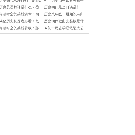
历史朝代顺序排列？⏳你知
初一历史期中试卷押卷答
取准确数据？🌈天气数据
道中国历史的正确顺序吗
案？📚快来对答案，查漏
历史英语翻译是什么？🧐
历史朝代最全口诀是什
真的靠
🧐
补缺！🎯
历史术语如何精准翻译？
么？🤔快速记忆口诀来
穿越时空的英雄篇章：四
历史八年级下册知识点归
🔥快来收藏干货！
了，再也不怕记混啦！📚
年级小朋友们的必读历史
纳？📚如何快速掌握重
揭秘历史初探者必看！七
历史朝代歌曲完整版是什
故事🌟
点？手把手教你整理！📝
年级第一单元思维导图大
么？🎶快来收藏这首超好
穿越时空的英雄赞歌：那
🔥初一历史学霸笔记大公
揭秘🔍📚
听的朝代记忆神器！
些改变历史的伟大瞬间!
开！揭秘时间旅行者的独
家秘籍📚!