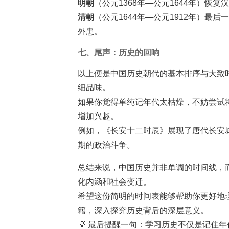
明朝
（公元1368年—公元1644年）恢
清朝
（公元1644年—公元1912年）
外患。
七、尾声：历史的回响
以上便是中国历史朝代的基本排序与大致
细品味。
如果你觉得单纯记年代太枯燥，不妨尝试
增加兴趣。
例如，《长安十二时辰》展现了唐代长安
期的政治斗争。
总结来说，中国历史并非单调的时间线，
化内涵和社会变迁。
希望这份简明的时间表能够帮助你更好地
籍，深入探究历史背后的深层意义。
💡 最后提醒一句：
学习
历史不仅是记住年