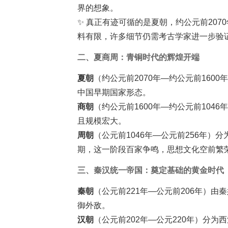
界的想象。
✨ 真正有迹可循的是夏朝，约公元前20
料有限，许多细节仍需考古学家进一步验
二、夏商周：青铜时代的辉煌开端
夏朝
（约公元前2070年—约公元前16
中国早期国家形态。
商朝
（约公元前1600年—约公元前10
且规模宏大。
周朝
（公元前1046年—公元前256年
期，这一阶段百家争鸣，思想文化空前繁
三、秦汉统一帝国：奠定基础的黄金时代
秦朝
（公元前221年—公元前206年）
御外敌。
汉朝
（公元前202年—公元220年）分