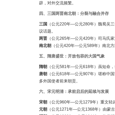
辟，对外交流频繁。
四、三国两晋南北朝：分裂与融合并存
三国
（公元220年—公元280年）魏蜀
议话题。
两晋
（公元265年—公元420年）司马
南北朝
（公元420年—公元589年）南
五、隋唐盛世：开放包容的大国气象
隋朝
（公元581年—公元618年）虽短
唐朝
（公元618年—公元907年）堪称
多外国使者前来朝贡。
六、宋元明清：承前启后的延续与发展
宋朝
（公元960年—公元1279年）重
元朝
（公元1271年—公元1368年）由