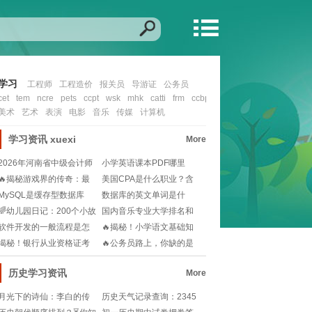
学习
工程师
工程造价
报关员
导游证
公务员
cet
tem
ncre
pets
ccpt
wsk
mhk
catti
frm
ccbp
cfa
nit
ccie
ocp
mcs
美术
艺术
表演
电影
音乐
传媒
计算机
学习资讯
xuexi
More
2026年河南省中级会计师
小学英语课本PDF哪里
报名时间还没公
找？🎓一键下载资源
🔥揭秘游戏界的传奇：最
美国CPA是什么职业？含
强制作人——木兰竹
金量高吗？一文帮
MySQL是缓存型数据库
数据库的英文单词是什
吗？还是有其他类
么？📚学习数据库从这
🌈幼儿园日记：200个小故
国内音乐专业大学排名和
事，解锁幼儿成
分数线怎么选？未来
软件开发的一般流程是怎
🔥揭秘！小学语文基础知
样的🧐想知道软件开
识宝典，从此告别阅
揭秘！银行从业资格证考
🔥公务员路上，你缺的是
试：历年真题重击率
一份高效学习指南🔥
历史学习资讯
More
月光下的诗仙：李白的传
历史天气记录查询：2345
奇人生，50字解读🌟
东港市天气预报，如何获