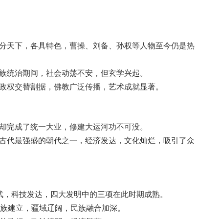
吴三分天下，各具特色，曹操、刘备、孙权等人物至今仍是热
氏家族统治期间，社会动荡不安，但玄学兴起。
北方政权交替割据，佛教广泛传播，艺术成就显著。
命，却完成了统一大业，修建大运河功不可没。
中国古代最强盛的朝代之一，经济发达，文化灿烂，吸引了众
文轻武，科技发达，四大发明中的三项在此时期成熟。
蒙古族建立，疆域辽阔，民族融合加深。