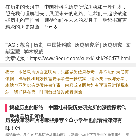
在历史的长河中，中国社科院历史研究所犹如一座灯塔，
照亮我们理解过去，展望未来的道路。让我们一起致敬这
些历史的守护者，期待他们在未来的岁月里，继续书写更
精彩的历史篇章！✨📜🌟
TAG：
教育
|
历史
|
中国社科院
|
历史研究所
|
历史研究
|
文
献宝藏
|
学术权威
文章链接：https://www.9educ.com/xuexi/lishi/290477.html
提示：本信息均源自互联网，只能做为信息参考，并不能作为任何
依据，准确性和时效性需要读者进一步核实，请不要下载与分享，
本站也不为此信息做任何负责，内容或者图片如有误请及时联系本
站，我们将在第一时间做出修改或者删除
揭秘历史的脉络：中国社科院历史研究所的深度探索🔍
📚相关历史资讯
历史故事动画片有哪些推荐？📺小学生也能看得津津有
味！🧐
精选适合小学生的经典历史故事动画片，涵盖中华上下五千年的重要事件，寓