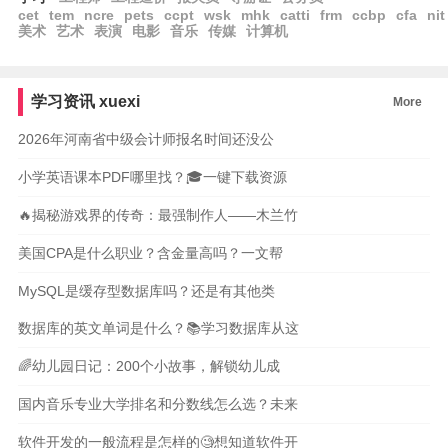
cet
tem
ncre
pets
ccpt
wsk
mhk
catti
frm
ccbp
cfa
nit
美术
艺术
表演
电影
音乐
传媒
计算机
学习资讯
xuexi
More
2026年河南省中级会计师报名时间还没公
小学英语课本PDF哪里找？🎓一键下载资源
🔥揭秘游戏界的传奇：最强制作人——木兰竹
美国CPA是什么职业？含金量高吗？一文帮
MySQL是缓存型数据库吗？还是有其他类
数据库的英文单词是什么？📚学习数据库从这
🌈幼儿园日记：200个小故事，解锁幼儿成
国内音乐专业大学排名和分数线怎么选？未来
软件开发的一般流程是怎样的🧐想知道软件开