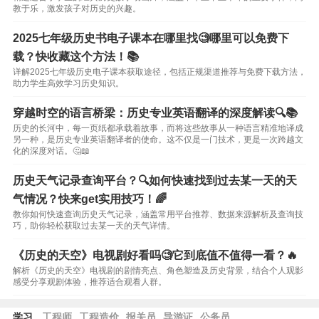
教于乐，激发孩子对历史的兴趣。
2025七年级历史书电子课本在哪里找🧐哪里可以免费下
载？快收藏这个方法！📚
详解2025七年级历史电子课本获取途径，包括正规渠道推荐与免费下载方法，
助力学生高效学习历史知识。
穿越时空的语言桥梁：历史专业英语翻译的深度解读🔍📚
历史的长河中，每一页纸都承载着故事，而将这些故事从一种语言精准地译成
另一种，是历史专业英语翻译者的使命。这不仅是一门技术，更是一次跨越文
化的深度对话。🤔📖
历史天气记录查询平台？🔍如何快速找到过去某一天的天
气情况？快来get实用技巧！🌈
教你如何快速查询历史天气记录，涵盖常用平台推荐、数据来源解析及查询技
巧，助你轻松获取过去某一天的天气详情。
《历史的天空》电视剧好看吗🧐它到底值不值得一看？🔥
解析《历史的天空》电视剧的剧情亮点、角色塑造及历史背景，结合个人观影
感受分享观剧体验，推荐适合观看人群。
学习
工程师
工程造价
报关员
导游证
公务员