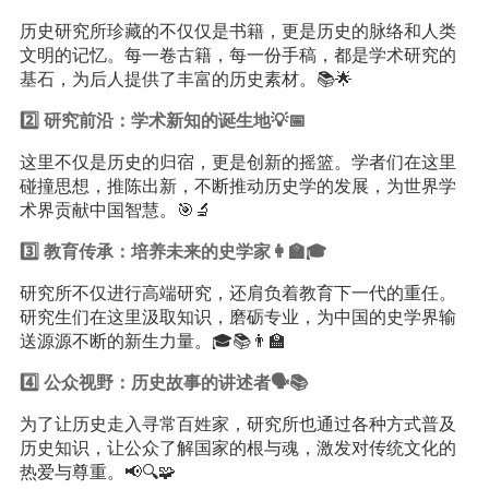
历史研究所珍藏的不仅仅是书籍，更是历史的脉络和人类
文明的记忆。每一卷古籍，每一份手稿，都是学术研究的
基石，为后人提供了丰富的历史素材。📚🌟
2️⃣ 研究前沿：学术新知的诞生地💡📅
这里不仅是历史的归宿，更是创新的摇篮。学者们在这里
碰撞思想，推陈出新，不断推动历史学的发展，为世界学
术界贡献中国智慧。🎯🔬
3️⃣
教育
传承：培养未来的史学家👩‍🏫🎓
研究所不仅进行高端研究，还肩负着教育下一代的重任。
研究生们在这里汲取知识，磨砺专业，为中国的史学界输
送源源不断的新生力量。🎓📚👨‍🏫
4️⃣ 公众视野：历史故事的讲述者🗣️📚
为了让历史走入寻常百姓家，研究所也通过各种方式普及
历史知识，让公众了解国家的根与魂，激发对传统文化的
热爱与尊重。📢🔍🧩