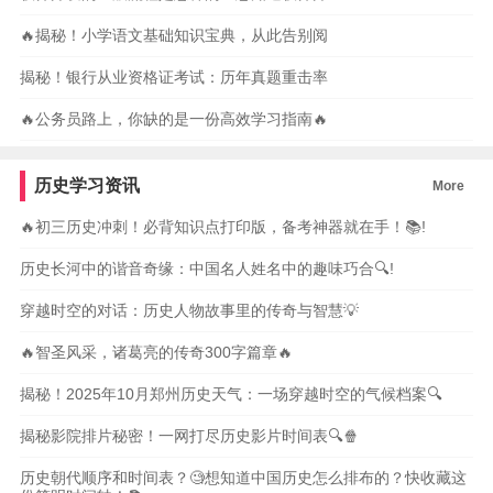
🔥揭秘！小学语文基础知识宝典，从此告别阅
揭秘！银行从业资格证考试：历年真题重击率
🔥公务员路上，你缺的是一份高效学习指南🔥
历史学习资讯
More
🔥初三历史冲刺！必背知识点打印版，备考神器就在手！📚!
历史长河中的谐音奇缘：中国名人姓名中的趣味巧合🔍!
穿越时空的对话：历史人物故事里的传奇与智慧💡
🔥智圣风采，诸葛亮的传奇300字篇章🔥
揭秘！2025年10月郑州历史天气：一场穿越时空的气候档案🔍
揭秘影院排片秘密！一网打尽历史影片时间表🔍🍿
历史朝代顺序和时间表？🧐想知道中国历史怎么排布的？快收藏这