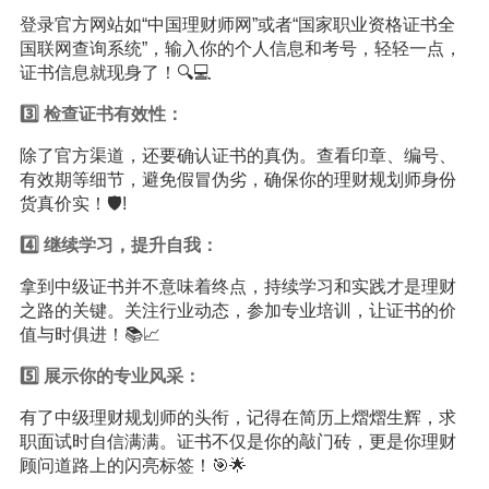
登录官方网站如“中国理财师网”或者“国家职业资格证书全
国联网查询系统”，输入你的个人信息和考号，轻轻一点，
证书信息就现身了！🔍💻
3️⃣ 检查证书有效性：
除了官方渠道，还要确认证书的真伪。查看印章、编号、
有效期等细节，避免假冒伪劣，确保你的理财规划师身份
货真价实！🛡️!
4️⃣ 继续
学习
，提升自我：
拿到中级证书并不意味着终点，持续学习和实践才是理财
之路的关键。关注行业动态，参加专业培训，让证书的价
值与时俱进！📚📈
5️⃣ 展示你的专业风采：
有了中级理财规划师的头衔，记得在简历上熠熠生辉，求
职面试时自信满满。证书不仅是你的敲门砖，更是你理财
顾问道路上的闪亮标签！🎯🌟