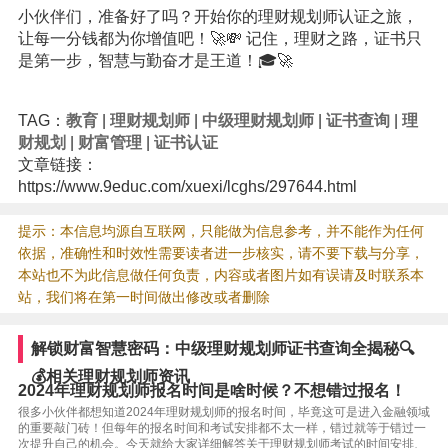
小伙伴们，准备好了吗？开始你的理财规划师认证之旅，
让每一分钱都为你增值吧！🚀💸 记住，理财之路，证书只
是第一步，智慧与勤奋才是王道！🎓🚀
TAG：
教育
|
理财规划师
|
中级理财规划师
|
证书查询
|
理
财规划
|
财富管理
|
证书认证
文章链接：
https://www.9educ.com/xuexi/lcghs/297644.html
提示：本信息均源自互联网，只能做为信息参考，并不能作为任何
依据，准确性和时效性需要读者进一步核实，请不要下载与分享，
本站也不为此信息做任何负责，内容或者图片如有误请及时联系本
站，我们将在第一时间做出修改或者删除
解锁财富智慧密码：中级理财规划师证书查询全揭秘🔍
💰相关理财规划师资讯
2024年理财规划师报名时间是啥时候？不想错过报名！
很多小伙伴都想知道2024年理财规划师的报名时间，毕竟这可是进入金融领域
的重要敲门砖！但每年的报名时间和考试安排都不太一样，错过就等于错过一
次提升自己的机会。今天就给大家详细解答关于理财规划师考试的时间安排、