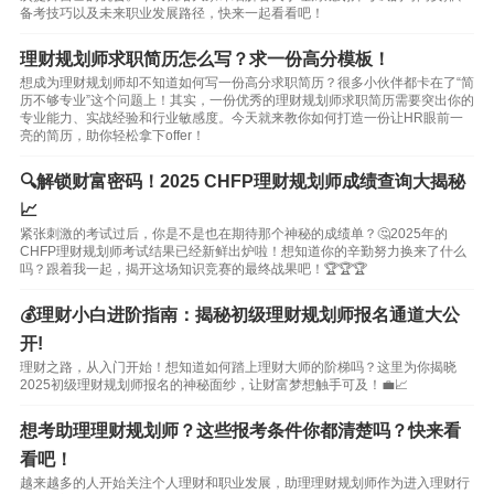
备考技巧以及未来职业发展路径，快来一起看看吧！
理财规划师求职简历怎么写？求一份高分模板！
想成为理财规划师却不知道如何写一份高分求职简历？很多小伙伴都卡在了“简
历不够专业”这个问题上！其实，一份优秀的理财规划师求职简历需要突出你的
专业能力、实战经验和行业敏感度。今天就来教你如何打造一份让HR眼前一
亮的简历，助你轻松拿下offer！
🔍解锁财富密码！2025 CHFP理财规划师成绩查询大揭秘
📈
紧张刺激的考试过后，你是不是也在期待那个神秘的成绩单？🤔2025年的
CHFP理财规划师考试结果已经新鲜出炉啦！想知道你的辛勤努力换来了什么
吗？跟着我一起，揭开这场知识竞赛的最终战果吧！🏆🏆🏆
💰理财小白进阶指南：揭秘初级理财规划师报名通道大公
开!
理财之路，从入门开始！想知道如何踏上理财大师的阶梯吗？这里为你揭晓
2025初级理财规划师报名的神秘面纱，让财富梦想触手可及！💼📈
想考助理理财规划师？这些报考条件你都清楚吗？快来看
看吧！
越来越多的人开始关注个人理财和职业发展，助理理财规划师作为进入理财行