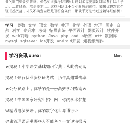
业的敲门砖备受青睐。但你知道报考助理理财规划师需要满足哪些条件吗？学
历、工作经验、培训要求……这些问题让不少小白感到迷茫。如果你也对这个
证书感兴趣，却又不确定自己是否符合条件，那就千万别错过这篇详细解析！
学习
奥数
文学
语文
数学
物理
化学
外语
地理
历史
自
然
科学
专升本
考研
拓展训练
平面设计
网页设计
软件开
发
web前端
python
Java
php
cad
c语言
c++
数据库
mysql
sqlsever
ios开发
android开发
短视频制作
学习资讯
xuexi
More
🔥揭秘！小学语文基础知识宝典，从此告别阅
揭秘！银行从业资格证考试：历年真题重击率
🔥公务员路上，你缺的是一份高效学习指南🔥
揭秘！中国国家研究生招生网：你的学术梦想
💻精通电脑英语，你的数字化世界通行证!
健康管理师证书哪些人不能考？一文说清报考