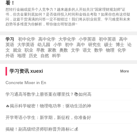
看！
想转行金融或提升个人竞争力？越来越多的人开始关注“国家理财规划师”证
书，但含金量到底如何？是否值得投入时间和金钱去考取？如果你也有这些疑
问，这篇干货满满的问答一定不能错过！我们将从职业前景、学习难度和未来
趋势等多维度为你解析，帮你做出明智选择~
学习
初中化学
高中化学
大学化学
小学英语
初中英语
高中
英语
大学英语
幼儿园
小学
初中
高中
研究生
硕士
博士
论
文
就业
职业
早教
家教
奥数
文学
语文
数学
物理
化学
外语
地理
历史
自然
科学
学习资讯
xuexi
More
Concrete Mixer in En
学习通高等数学上册答案在哪里找？📚如何高
🔥揭示科学秘密！物理电功率：驱动生活的神
开学寄语小学生：新学期，新征程，你准备好
揭秘！副高级经济师职称晋升路标📈💰