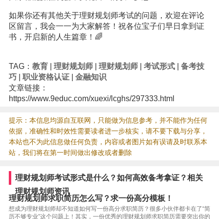
如果你还有其他关于理财规划师考试的问题，欢迎在评论
区留言，我会一一为大家解答！祝各位宝子们早日拿到证
书，开启新的人生篇章！🌈
TAG：
教育
|
理财规划师
|
理财规划师
|
考试形式
|
备考技
巧
|
职业资格认证
|
金融知识
文章链接：
https://www.9educ.com/xuexi/lcghs/297333.html
提示：本信息均源自互联网，只能做为信息参考，并不能作为任何
依据，准确性和时效性需要读者进一步核实，请不要下载与分享，
本站也不为此信息做任何负责，内容或者图片如有误请及时联系本
站，我们将在第一时间做出修改或者删除
理财规划师考试形式是什么？如何高效备考拿证？相关
理财规划师资讯
理财规划师求职简历怎么写？求一份高分模板！
想成为理财规划师却不知道如何写一份高分求职简历？很多小伙伴都卡在了“简
历不够专业”这个问题上！其实，一份优秀的理财规划师求职简历需要突出你的