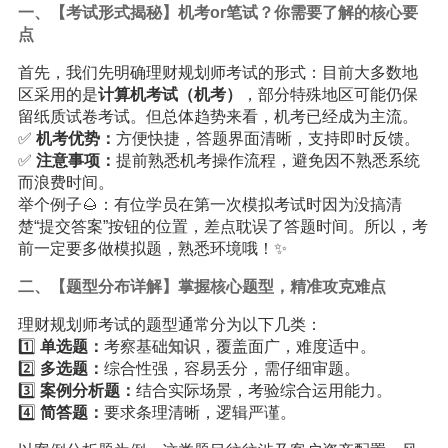
一、【考试形式揭秘】机考or笔试？你需要了解的核心要
点
首先，我们先明确理财规划师考试的形式：目前大多数地
区采用的是
计算机考试（机考）
，部分特殊地区可能仍保
留纸质试卷考试。但总体趋势来看，机考已经成为主流。
✅
机考优势：
方便快捷，答题界面清晰，支持即时反馈。
✅
注意事项：
提前熟悉机考操作流程，避免因不熟悉系统
而浪费时间。
举个例子🌰：有位学员在第一次模拟考试时因为没搞清
楚“提交答案”按钮的位置，差点耽误了答题时间。所以，考
前一定要多做模拟题，熟悉环境哦！✨
二、【题型分布详解】掌握核心题型，精准攻克难点
理财规划师考试的题型通常分为以下几类：
1️⃣
单选题：
考察基础
知识
，覆盖面广，难度适中。
2️⃣
多选题：
综合性强，容易丢分，需仔细审题。
3️⃣
案例分析题：
结合实际场景，考验综合运用能力。
4️⃣
简答题：
要求条理清晰，逻辑严谨。