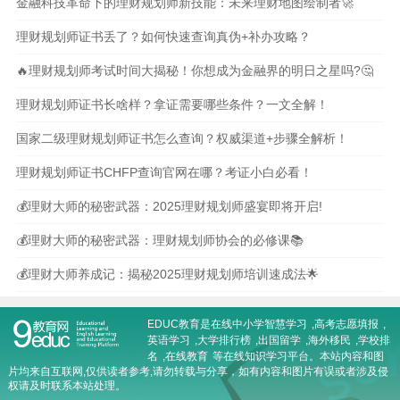
金融科技革命下的理财规划师新技能：未来理财地图绘制者🚀
理财规划师证书丢了？如何快速查询真伪+补办攻略？
🔥理财规划师考试时间大揭秘！你想成为金融界的明日之星吗?🤔
理财规划师证书长啥样？拿证需要哪些条件？一文全解！
国家二级理财规划师证书怎么查询？权威渠道+步骤全解析！
理财规划师证书CHFP查询官网在哪？考证小白必看！
💰理财大师的秘密武器：2025理财规划师盛宴即将开启!
💰理财大师的秘密武器：理财规划师协会的必修课📚
💰理财大师养成记：揭秘2025理财规划师培训速成法🌟
EDUC教育是在线
中小学智慧学习
,
高考志愿填报
,
英语学习
,
大学排行榜
,
出国留学
,
海外移民
,
学校排
名
,
在线教育
等在线知识学习平台。本站内容和图
片均来自互联网,仅供读者参考,请勿转载与分享，如有内容和图片有误或者涉及侵
权请及时联系本站处理。