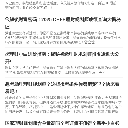
专业能力、实战经验和行业敏感度。今天就来教你如何打造一份让HR眼前一
亮的简历，助你轻松拿下offer！
🔍解锁财富密码！2025 CHFP理财规划师成绩查询大揭秘
📈
紧张刺激的考试过后，你是不是也在期待那个神秘的成绩单？🤔2025年的
CHFP理财规划师考试结果已经新鲜出炉啦！想知道你的辛勤努力换来了什么
吗？跟着我一起，揭开这场知识竞赛的最终战果吧！🏆🏆🏆
💰理财小白进阶指南：揭秘初级理财规划师报名通道大公
开!
理财之路，从入门开始！想知道如何踏上理财大师的阶梯吗？这里为你揭晓
2025初级理财规划师报名的神秘面纱，让财富梦想触手可及！💼📈
想考助理理财规划师？这些报考条件你都清楚吗？快来看
看吧！
越来越多的人开始关注个人理财和职业发展，助理理财规划师作为进入理财行
业的敲门砖备受青睐。但你知道报考助理理财规划师需要满足哪些条件吗？学
历、工作经验、培训要求……这些问题让不少小白感到迷茫。如果你也对这个
证书感兴趣，却又不确定自己是否符合条件，那就千万别错过这篇详细解析！
国家理财规划师含金量高吗？考证值不值得？新手小白必