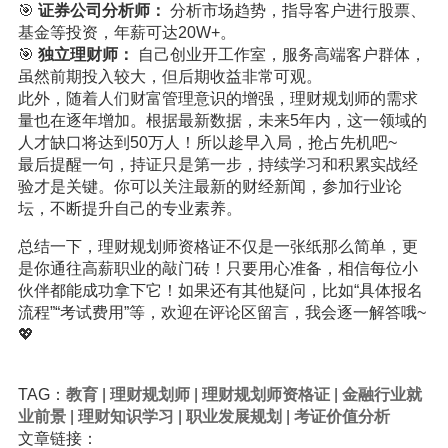
🎯
证券公司分析师：
分析市场趋势，指导客户进行股票、
基金等投资，年薪可达20W+。
🎯
独立理财师：
自己创业开工作室，服务高端客户群体，
虽然前期投入较大，但后期收益非常可观。
此外，随着人们财富管理意识的增强，理财规划师的需求
量也在逐年增加。根据最新数据，未来5年内，这一领域的
人才缺口将达到50万人！所以趁早入局，抢占先机吧~
最后提醒一句，持证只是第一步，持续学习和积累实战经
验才是关键。你可以关注最新的财经新闻，参加行业论
坛，不断提升自己的专业素养。
总结一下，理财规划师资格证不仅是一张纸那么简单，更
是你通往高薪职业的敲门砖！只要用心准备，相信每位小
伙伴都能成功拿下它！如果还有其他疑问，比如“具体报名
流程”“考试费用”等，欢迎在评论区留言，我会逐一解答哦~
💖
TAG：
教育
|
理财规划师
|
理财规划师资格证
|
金融行业就
业前景
|
理财知识学习
|
职业发展规划
|
考证价值分析
文章链接：