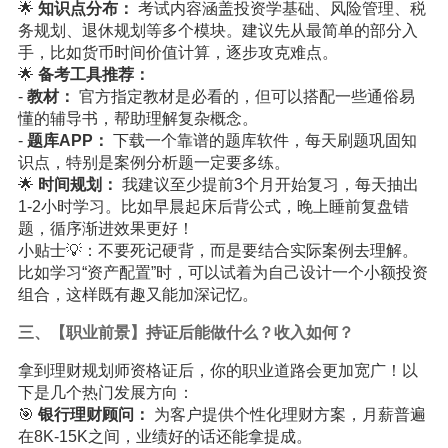
🌟
知识点分布：
考试内容涵盖投资学基础、风险管理、税
务规划、退休规划等多个模块。建议先从最简单的部分入
手，比如货币时间价值计算，逐步攻克难点。
🌟
备考工具推荐：
-
教材：
官方指定教材是必看的，但可以搭配一些通俗易
懂的辅导书，帮助理解复杂概念。
-
题库APP：
下载一个靠谱的题库软件，每天刷题巩固知
识点，特别是案例分析题一定要多练。
🌟
时间规划：
我建议至少提前3个月开始复习，每天抽出
1-2小时学习。比如早晨起床后背公式，晚上睡前复盘错
题，循序渐进效果更好！
小贴士💡：不要死记硬背，而是要结合实际案例去理解。
比如学习“资产配置”时，可以试着为自己设计一个小额投资
组合，这样既有趣又能加深记忆。
三、【职业前景】持证后能做什么？收入如何？
拿到理财规划师资格证后，你的职业道路会更加宽广！以
下是几个热门发展方向：
🎯
银行理财顾问：
为客户提供个性化理财方案，月薪普遍
在8K-15K之间，业绩好的话还能拿提成。