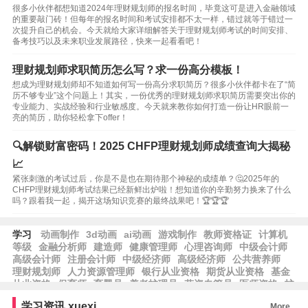
很多小伙伴都想知道2024年理财规划师的报名时间，毕竟这可是进入金融领域
的重要敲门砖！但每年的报名时间和考试安排都不太一样，错过就等于错过一
次提升自己的机会。今天就给大家详细解答关于理财规划师考试的时间安排、
备考技巧以及未来职业发展路径，快来一起看看吧！
理财规划师求职简历怎么写？求一份高分模板！
想成为理财规划师却不知道如何写一份高分求职简历？很多小伙伴都卡在了“简
历不够专业”这个问题上！其实，一份优秀的理财规划师求职简历需要突出你的
专业能力、实战经验和行业敏感度。今天就来教你如何打造一份让HR眼前一
亮的简历，助你轻松拿下offer！
🔍解锁财富密码！2025 CHFP理财规划师成绩查询大揭秘
📈
紧张刺激的考试过后，你是不是也在期待那个神秘的成绩单？🤔2025年的
CHFP理财规划师考试结果已经新鲜出炉啦！想知道你的辛勤努力换来了什么
吗？跟着我一起，揭开这场知识竞赛的最终战果吧！🏆🏆🏆
学习
动画制作
3d动画
ai动画
游戏制作
教师资格证
计算机
等级
金融分析师
建造师
健康管理师
心理咨询师
中级会计师
高级会计师
注册会计师
中级经济师
高级经济师
公共营养师
理财规划师
人力资源管理师
银行从业资格
期货从业资格
基金
从业资格
保育师
育婴员
养老护理员
劳资专管员
医师资格
护
士资格
律师资格
工程师
工程造价
学习资讯
xuexi
More