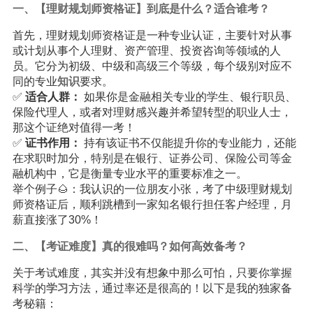
一、【理财规划师资格证】到底是什么？适合谁考？
首先，理财规划师资格证是一种专业认证，主要针对从事
或计划从事个人理财、资产管理、投资咨询等领域的人
员。它分为初级、中级和高级三个等级，每个级别对应不
同的专业
知识
要求。
✅
适合人群：
如果你是金融相关专业的学生、银行职员、
保险代理人，或者对理财感兴趣并希望转型的职业人士，
那这个证绝对值得一考！
✅
证书作用：
持有该证书不仅能提升你的专业能力，还能
在求职时加分，特别是在银行、证券公司、保险公司等金
融机构中，它是衡量专业水平的重要标准之一。
举个例子🌰：我认识的一位朋友小张，考了中级理财规划
师资格证后，顺利跳槽到一家知名银行担任客户经理，月
薪直接涨了30%！
二、【考证难度】真的很难吗？如何高效备考？
关于考试难度，其实并没有想象中那么可怕，只要你掌握
科学的
学习
方法，通过率还是很高的！以下是我的独家备
考秘籍：