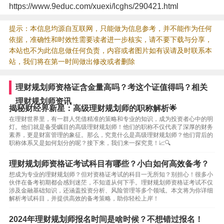
https://www.9educ.com/xuexi/lcghs/290421.html
提示：本信息均源自互联网，只能做为信息参考，并不能作为任何
依据，准确性和时效性需要读者进一步核实，请不要下载与分享，
本站也不为此信息做任何负责，内容或者图片如有误请及时联系本
站，我们将在第一时间做出修改或者删除
理财规划师资格证含金量高吗？考这个证值得吗？相关
理财规划师资讯
揭秘财经界新星：高级理财规划师的职称解析🌟
在理财世界里，有一群人凭借精准的策略和专业的知识，成为投资者心中的明
灯。他们就是备受瞩目的高级理财规划师！他们的职称不仅代表了深厚的财务
素养，更是财富管理的象征。那么，究竟什么是高级理财规划师？他们背后的
职称体系又是如何划分的呢？接下来，我们来一探究竟！📈🔍
理财规划师资格证考试科目有哪些？小白如何高效备考？
想成为专业的理财规划师？但对资格证考试的科目一无所知？别担心！很多小
伙伴在备考初期都会感到迷茫，不知道从何下手。理财规划师资格证考试不仅
涉及金融基础知识，还涵盖投资分析、风险管理等多个领域。本文将为你详细
解析考试科目，并提供高效的备考策略，助你轻松上岸！
2024年理财规划师报名时间是啥时候？不想错过报名！