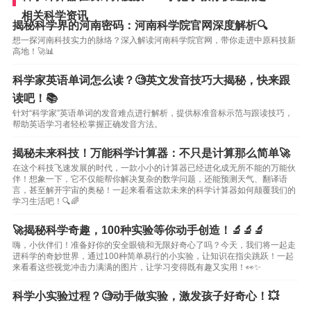
相关科学资讯
揭秘科学界的河南密码：河南科学院官网深度解析🔍
想一探河南科技实力的脉络？深入解读河南科学院官网，带你走进中原科技新
高地！🚀📊
科学家英语单词怎么读？🧐英文发音技巧大揭秘，快来跟
读吧！📚
针对“科学家”英语单词的发音难点进行解析，提供标准音标示范与跟读技巧，
帮助英语学习者轻松掌握正确发音方法。
揭秘未来科技！万能科学计算器：不只是计算那么简单🚀
在这个科技飞速发展的时代，一款小小的计算器已经进化成无所不能的万能伙
伴！想象一下，它不仅能帮你解决复杂的数学问题，还能预测天气、翻译语
言，甚至解开宇宙的奥秘！一起来看看这款未来的科学计算器如何颠覆我们的
学习生活吧！🔍🌈
🚀揭秘科学奇趣，100种实验等你动手创造！🔬🔬🔬
嗨，小伙伴们！准备好你的安全眼镜和无限好奇心了吗？今天，我们将一起走
进科学的奇妙世界，通过100种简单易行的小实验，让知识在指尖跳跃！一起
来看看这些视觉冲击力满满的图片，让学习变得既有趣又实用！👀✨
科学小实验过程？🧐动手做实验，激发孩子好奇心！💥