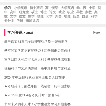
学习
小学英语
初中英语
高中英语
大学英语
幼儿园
小学
初
中
高中
研究生
硕士
博士
论文
就业
职业
早教
家教
奥
数
文学
语文
数学
物理
化学
外语
地理
历史
自然
科学
专升本
考研
拓展训练
学习资讯
xuexi
More
高中语文72篇电子版哪里找？📚一键获取学
基本的文学常识有哪些🧐？这些知识点你必须
留学回国认可度排名意大利？🌍哪些领域就业
揭秘科学与艺术的碰撞：高中理科班与文科班
2024年中级银行从业资格证报名入口在哪
🔥考研英语，那些年的一线秘密：历年国家线
🔥2025年度CPA备考倒计时：报名&考
书写未来的小天才！小学生语文学习新指南📚