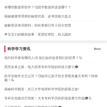
有哪些数据库软件？🤔想学数据库该选哪个？
揭秘健康管理师的秘密武器：必考技能大盘点
破解英语单词密码：轻松掌握日常小词大智慧
🌟宝宝们的睡前故事：星星眨呀眨，幼儿园的
科学学习资讯
More
现代科学家有哪些人🧐 他们如何改变我们的世界？🚀
照亮未来之路：电力高等专科学校的科技力量💡🎓
科学实验作文怎么写？🧐如何让孩子的文章既有趣又有料？快收
藏！📝
揭秘科学殿堂：长江大学地球科学学院的探索之旅!
专科生也能光芒四射！大专专科学历的职场逆袭大作战🎓💪