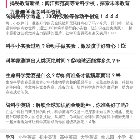
揭秘教育新星：闽江师范高等专科学校，探索未来教育
力量🎓🌟相关科学资讯
🚀揭秘科学奇趣，100种实验等你动手创造！🔬🔬🔬
嗨，小伙伴们！准备好你的安全眼镜和无限好奇心了吗？今天，我们将一起走
进科学的奇妙世界，通过100种简单易行的小实验，让知识在指尖跳跃！一起
来看看这些视觉冲击力满满的图片，让学习变得既有趣又实用！👀✨
科学小实验过程？🧐动手做实验，激发孩子好奇心！💥
科学家测算出人类灭绝时间？😱地球还能撑多久？✨
生命科学竞赛是什么？🧐如何准备才能脱颖而出？🌟
生命科学竞赛是激发青少年对生物学兴趣的重要平台，涵盖生物实验、科普知
识等内容。本文将从竞赛内容、准备方法、培养科学素养等角度详解，助力参
赛者成功闯关。
🚀科学英语：解锁全球知识的金钥匙🔑，你准备好了吗?
在这个科技日新月异的时代，科学英语不仅是一把探索未知世界的钥匙，更是
提升职场竞争力的必备技能。掌握它，你就能在全球知识的海洋中畅游无阻！
一起来看看如何让科学英语成为你的超级武器吧！🔬📚
学习
小学英语
初中英语
高中英语
大学英语
幼儿园
小学
初