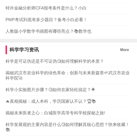
特许金融分析师CFA报考条件是什么？小白
PMP考试到底有多少题目？备考小白必看！
人教版小学数学书插图有哪些亮点？📚数学也
科学学习资讯
More
科学是可证伪还是不可证伪🧐如何理解科学的本质？
揭秘武汉市农业科学的绿色革命：创新与未来新篇章🌱武汉市农业
科学院🚀
科学小实验图片步骤？🧐如何在家轻松搞定？🌟
🔥真相揭秘：成人本科，学历国家认不认？🏆📚
揭秘未来医者之心：白城医学高等专科学校探秘之旅!
科学发展观的主要内容是什么🧐如何理解其核心思想？快来收藏！
📚