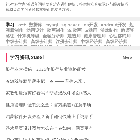
针对“科学家”英语单词的发音难点进行解析，提供标准音标示范与跟读技巧，
帮助英语学习者轻松掌握正确发音方法。
学习
c++
数据库
mysql
sqlsever
ios开发
android开发
短
视频制作
动画设计
动画制作
3d动画
ai动画
游戏制作
教师资
格证
计算机等级
金融分析师
建造师
健康管理师
心理咨询师
中级会计师
高级会计师
注册会计师
中级经济师
高级经济师
公共营养师
理财规划师
人力资源管理师
银行从业资格
期货从
业资格
基金从业资格
保育师
学习资讯
xuexi
More
银行业大揭秘！2025年银行从业资格证考
🔥游戏界新星诞生记！🔥 —— 掌握未来，
家教动漫混剪好看吗？💥超燃战斗场面+感人
健康管理师证书怎么查？官方渠道+注意事项
鸿蒙软件开发教程？新手如何快速上手鸿蒙系
游戏网页设计图片怎么选？🔥如何让网页更有