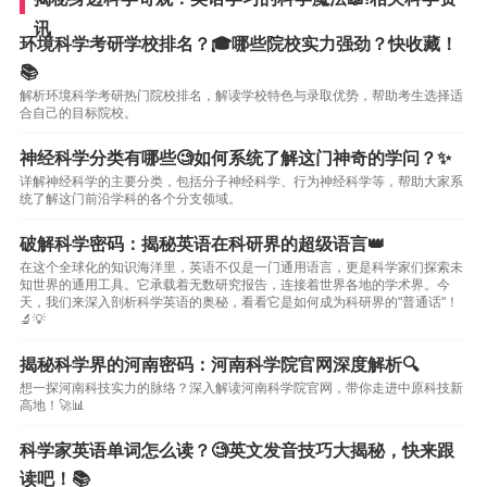
讯
环境科学考研学校排名？🎓哪些院校实力强劲？快收藏！
📚
解析环境科学考研热门院校排名，解读学校特色与录取优势，帮助考生选择适
合自己的目标院校。
神经科学分类有哪些🧐如何系统了解这门神奇的学问？✨
详解神经科学的主要分类，包括分子神经科学、行为神经科学等，帮助大家系
统了解这门前沿学科的各个分支领域。
破解科学密码：揭秘英语在科研界的超级语言👑
在这个全球化的知识海洋里，英语不仅是一门通用语言，更是科学家们探索未
知世界的通用工具。它承载着无数研究报告，连接着世界各地的学术界。今
天，我们来深入剖析科学英语的奥秘，看看它是如何成为科研界的"普通话"！
🔬💡
揭秘科学界的河南密码：河南科学院官网深度解析🔍
想一探河南科技实力的脉络？深入解读河南科学院官网，带你走进中原科技新
高地！🚀📊
科学家英语单词怎么读？🧐英文发音技巧大揭秘，快来跟
读吧！📚