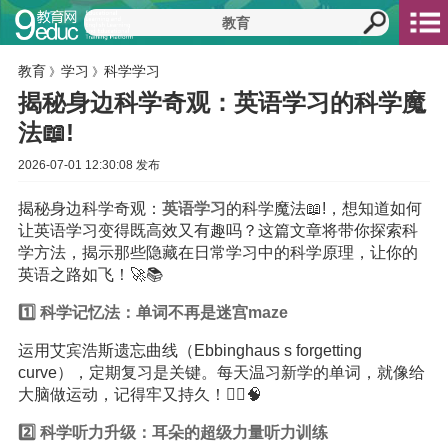
教育
学习
科学学习
》
》
揭秘身边科学奇观：英语学习的科学魔
法📖!
2026-07-01 12:30:08 发布
揭秘身边科学奇观：
英语
学习
的科学魔法📖!，想知道如何
让英语学习变得既高效又有趣吗？这篇文章将带你探索科
学方法，揭示那些隐藏在日常学习中的科学原理，让你的
英语之路如飞！🚀📚
1️⃣ 科学记忆法：单词不再是迷宫maze
运用艾宾浩斯遗忘曲线（Ebbinghaus s forgetting
curve），定期复习是关键。每天温习新学的单词，就像给
大脑做运动，记得牢又持久！🏃‍♀️🧠
2️⃣ 科学听力升级：耳朵的超级力量听力训练