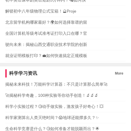
初中英语课本剧英语短剧5分钟内？🎭如何快
解锁初中八年级物理公式宝箱！🔮Proje
北京留学机构哪家最好？🌍如何选择靠谱的留
全国计算机等级考试准考证打印入口在哪？官
驶向未来：揭秘山西交通职业技术学院的创新
就业证明模板打印？💼如何快速搞定正规模板
科学学习资讯
More
揭秘未来科技！万能科学计算器：不只是计算那么简单🚀
🚀揭秘科学奇趣，100种实验等你动手创造！🔬🔬🔬
科学小实验过程？🧐动手做实验，激发孩子好奇心！💥
科学家测算出人类灭绝时间？😱地球还能撑多久？✨
生命科学竞赛是什么？🧐如何准备才能脱颖而出？🌟