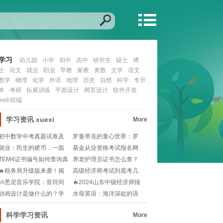
学习
幼儿园
小学
初中
高中
研究生
硕士
博
士
论文
就业
职业
早教
家教
奥数
文学
语文
数学
物理
化学
外语
地理
历史
自然
科学
专升
本
考研
拓展训练
平面设计
网页设计
软件开发
web前端
学习资讯
xuexi
More
初中数学中考真题试卷及
罗曼蒂克的童心世界：罗
答案？📚如何高效利
门幼儿园探秘👶🎨!
就业：民生的硬币，一面
基金从业资格考试报名网
是稳定，一面是梦想
在哪里？小白如何快
TEM4证书编号如何查询真
养老护理员证书怎么查？
伪？大学英语专
官网入口在哪？新手
🔥税务局升级版来袭！揭
高级经济师考试到底考几
秘自然人电子税务局
科？一次搞定备考规
🎶悉尼音乐学院：音符间
🔥2024山东中级经济师报
的艺术之旅🔍，梦想
考新规则大揭秘
动画设计是做什么的？学
水母英语：海洋深处的语
动画设计能从事哪些
言艺术|Morph
科学学习资讯
More