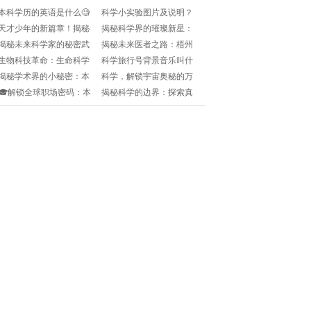
本科学历的英语是什么🧐
科学小实验图片及说明？
本科英文表述大全来了！
🧐在家也能玩的趣味科学
天才少年的新篇章！揭秘
揭秘科学界的璀璨新星：
🎓
小实验，快来收藏吧！⚡️
中国科学技术大学少年班
发展中国家科学院院士的
揭秘未来科学家的秘密武
揭秘未来医者之路：梧州
的神秘世界🎓🚀
崛起🌟🌍
器：国际科学课程全景解
医学高等专科学校探索之
生物科技革命：生命科学
科学旅行号背景音乐叫什
析🔬!
旅🎓🔬
与技术学院的未来探索之
么🧐原来是这首超治愈的
揭秘学术界的小秘密：本
科学，解锁宇宙奥秘的万
旅🚀🔬
曲子！🎵
科学位证书，那些你不知
能钥匙🔑🔬
🎓解锁全球职场密码：本
揭秘科学的边界：探索真
道的细节🔍!
科学历英文如何玩转全球
理与伪科学的分水岭🚀🔬
就业市场?