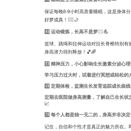
保证每晚8-9小时高质量睡眠，这是身体
好梦成真！🧘‍♀️🌙
3️⃣ 运动锻炼，长高不是梦🏃‍♀️💪
篮球、跳绳和拉伸运动对拉长脊椎特别有
身高潜力得到释放！🏀🌈
4️⃣ 精神压力，小心影响生长激素分泌心
学习
压力过大时，试着进行冥想或轻松的户
5️⃣ 定期体检，监测生长发育追踪成长曲线很重
定期去医院做身高测量，了解自己生长状
📈
6️⃣ 每个人都是独一无二的，身高并非决定一
记住，自信和个性才是真正的魅力所在。