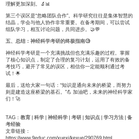
理解更加深刻。🔬📊
第三个误区是“忽略团队合作”。科学研究往往是集体智慧的
结晶，学会与他人协作非常重要。在备考期间，可以尝试
组队学习，相互讨论问题，共同进步。🤝💬
五、总结：神经科学考研的终极指南🧐
神经科学考研是一个充满挑战但也充满乐趣的过程。掌握
了核心知识点，制定了合理的复习计划，运用了有效的备
考技巧，避开了常见的误区，相信你一定能顺利通过考
试！🌟
最后，送给大家一句话：“知识是通向未来的桥梁，而努力
则是建造这座桥梁的基石。”💪 加油吧，未来的神经科学家
们！🚀
TAG：
教育
|
科学
|
神经科学
|
考研
|
知识点
|
学习方法
|
备
考经验
文章链接：
https://www.9educ.com/xuexi/kexue/290769.html