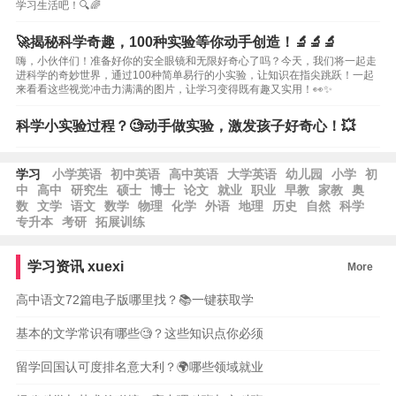
学习生活吧！🔍🌈
🚀揭秘科学奇趣，100种实验等你动手创造！🔬🔬🔬
嗨，小伙伴们！准备好你的安全眼镜和无限好奇心了吗？今天，我们将一起走
进科学的奇妙世界，通过100种简单易行的小实验，让知识在指尖跳跃！一起
来看看这些视觉冲击力满满的图片，让学习变得既有趣又实用！👀✨
科学小实验过程？🧐动手做实验，激发孩子好奇心！💥
学习
小学英语
初中英语
高中英语
大学英语
幼儿园
小学
初
中
高中
研究生
硕士
博士
论文
就业
职业
早教
家教
奥
数
文学
语文
数学
物理
化学
外语
地理
历史
自然
科学
专升本
考研
拓展训练
学习资讯
xuexi
More
高中语文72篇电子版哪里找？📚一键获取学
基本的文学常识有哪些🧐？这些知识点你必须
留学回国认可度排名意大利？🌍哪些领域就业