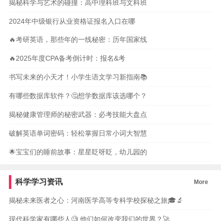
揭秘科学与艺术的碰撞：高中理科班与文科班
2024年中级银行从业资格证报名入口在哪
🔥考研英语，那些年的一线秘密：历年国家线
🔥2025年度CPA备考倒计时：报名&考
书写未来的小天才！小学生语文学习新指南📚
有哪些数据库软件？🤔想学数据库该选哪个？
揭秘健康管理师的秘密武器：必考技能大盘点
破解英语单词密码：轻松掌握日常小词大智慧
🌟宝宝们的睡前故事：星星眨呀眨，幼儿园的
科学学习资讯
More
揭秘未来医者之心：河南医学高等专科学校探秘之旅🎓🔬
现代科学家有哪些人🧐 他们如何改变我们的世界？🚀