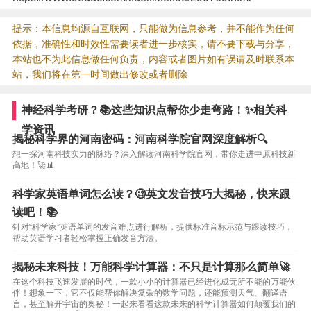
提示：本信息均源自互联网，只能做为信息参考，并不能作为任何
依据，准确性和时效性需要读者进一步核实，请不要下载与分享，
本站也不为此信息做任何负责，内容或者图片如有误请及时联系本
站，我们将在第一时间做出修改或者删除
神经科学考研？📚这些知识点帮你少走弯路！✨相关科
学资讯
揭秘科学界的河南密码：河南科学院官网深度解析🔍
想一探河南科技实力的脉络？深入解读河南科学院官网，带你走进中原科技新
高地！🚀📊
科学家英语单词怎么读？🧐英文发音技巧大揭秘，快来跟
读吧！📚
针对“科学家”英语单词的发音难点进行解析，提供标准音标示范与跟读技巧，
帮助英语学习者轻松掌握正确发音方法。
揭秘未来科技！万能科学计算器：不只是计算那么简单🚀
在这个科技飞速发展的时代，一款小小的计算器已经进化成无所不能的万能伙
伴！想象一下，它不仅能帮你解决复杂的数学问题，还能预测天气、翻译语
言，甚至解开宇宙的奥秘！一起来看看这款未来的科学计算器如何颠覆我们的