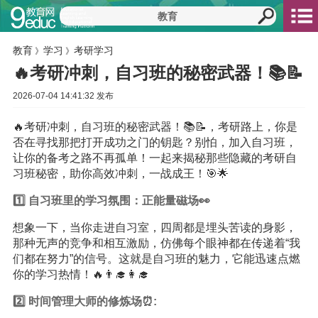
教育
学习
考研学习
》
》
🔥考研冲刺，自习班的秘密武器！📚📝
2026-07-04 14:41:32 发布
🔥考研冲刺，自习班的秘密武器！📚📝，考研路上，你是
否在寻找那把打开成功之门的钥匙？别怕，加入自习班，
让你的备考之路不再孤单！一起来揭秘那些隐藏的考研自
习班秘密，助你高效冲刺，一战成王！🎯🌟
1️⃣ 自习班里的
学习
氛围：正能量磁场👀
想象一下，当你走进自习室，四周都是埋头苦读的身影，
那种无声的竞争和相互激励，仿佛每个眼神都在传递着“我
们都在努力”的信号。这就是自习班的魅力，它能迅速点燃
你的学习热情！🔥👨‍🎓👩‍🎓
2️⃣ 时间管理大师的修炼场⏰: