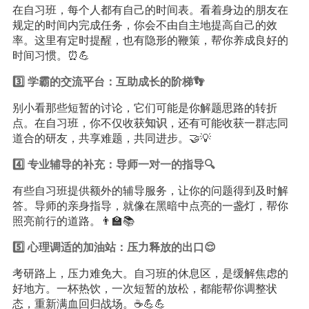
在自习班，每个人都有自己的时间表。看着身边的朋友在
规定的时间内完成任务，你会不由自主地提高自己的效
率。这里有定时提醒，也有隐形的鞭策，帮你养成良好的
时间习惯。⏰💪
3️⃣ 学霸的交流平台：互助成长的阶梯👣
别小看那些短暂的讨论，它们可能是你解题思路的转折
点。在自习班，你不仅收获
知识
，还有可能收获一群志同
道合的研友，共享难题，共同进步。🤝💡
4️⃣ 专业辅导的补充：导师一对一的指导🔍
有些自习班提供额外的辅导服务，让你的问题得到及时解
答。导师的亲身指导，就像在黑暗中点亮的一盏灯，帮你
照亮前行的道路。👨‍🏫📚
5️⃣ 心理调适的加油站：压力释放的出口😌
考研路上，压力难免大。自习班的休息区，是缓解焦虑的
好地方。一杯热饮，一次短暂的放松，都能帮你调整状
态，重新满血回归战场。☕️💪💪