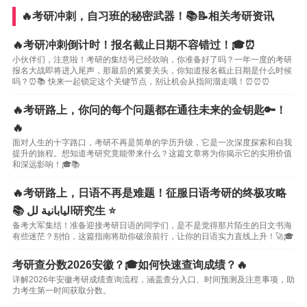
🔥考研冲刺，自习班的秘密武器！📚📝相关考研资讯
🔥考研冲刺倒计时！报名截止日期不容错过！🎓⏰
小伙伴们，注意啦！考研的集结号已经吹响，你准备好了吗？一年一度的考研
报名大战即将进入尾声，那最后的紧要关头，你知道报名截止日期是什么时候
吗？⏰📚 快来一起锁定这个关键节点，别让机会从指间溜走哦！⏰⏰⏰
🔥考研路上，你问的每个问题都在通往未来的金钥匙🔑！
🔥
面对人生的十字路口，考研不再是简单的学历升级，它是一次深度探索和自我
提升的旅程。想知道考研究竟能带来什么？这篇文章将为你揭示它的实用价值
和深远影响！🎓📚
🔥考研路上，日语不再是难题！征服日语考研的终极攻略
📚 اليابانية لل研究生 ⭐️
备考大军集结！准备迎接考研日语的同学们，是不是觉得那片陌生的日文书海
有些迷茫？别怕，这篇指南将助你破浪前行，让你的日语实力直线上升！🚀🎓
考研查分数2026安徽？🎓如何快速查询成绩？🔥
详解2026年安徽考研成绩查询流程，涵盖查分入口、时间预测及注意事项，助
力考生第一时间获取分数。