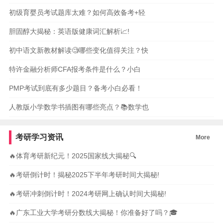
初级育婴员考试题库太难？如何高效备考+轻
胆固醇大揭秘：英语版健康词汇解析📈!
初中语文新教材解读🧐哪些变化值得关注？快
特许金融分析师CFA报考条件是什么？小白
PMP考试到底有多少题目？备考小白必看！
人教版小学数学书插图有哪些亮点？📚数学也
考研学习资讯
More
🔥体育考研新纪元！2025国家线大揭秘🔍
🔥考研倒计时！揭秘2025下半年考研时间大揭秘!
🔥考研冲刺倒计时！2024考研网上确认时间大揭秘!
🔥广东工业大学考研分数线大揭秘！你准备好了吗？🎓