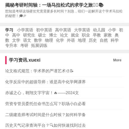
揭秘考研时间轴：一场马拉松式的求学之旅🏃‍♀️📚
想知道考研这场硬仗究竟需要多长时间？别急，咱们一起解开这个学术马拉松
的秘密！🎓🎉
学习
小学英语
初中英语
高中英语
大学英语
幼儿园
小学
初
中
高中
研究生
硕士
博士
论文
就业
职业
早教
家教
奥
数
文学
语文
数学
物理
化学
外语
地理
历史
自然
科学
专升本
考研
拓展训练
学习资讯
xuexi
More
论文格式规范：学术界的严谨艺术🎨📝
化学反应中的超级导师：谁是高中化学网课界
赤诚之心，翱翔文字宇宙！🔥——2024文
劳资专管员委托任命书怎么写？职场小白必看
二级建造师考试时间是什么时候？如何科学备
历史天气记录查询平台？🔍如何快速找到过去