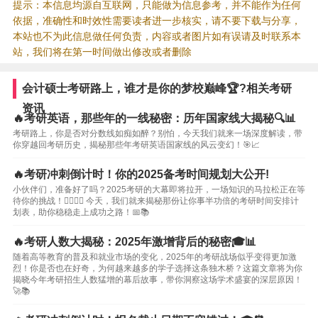
提示：本信息均源自互联网，只能做为信息参考，并不能作为任何
依据，准确性和时效性需要读者进一步核实，请不要下载与分享，
本站也不为此信息做任何负责，内容或者图片如有误请及时联系本
站，我们将在第一时间做出修改或者删除
会计硕士考研路上，谁才是你的梦校巅峰🏆?相关考研
资讯
🔥考研英语，那些年的一线秘密：历年国家线大揭秘🔍📊
考研路上，你是否对分数线如痴如醉？别怕，今天我们就来一场深度解读，带
你穿越回考研历史，揭秘那些年考研英语国家线的风云变幻！🎯📈
🔥考研冲刺倒计时！你的2025备考时间规划大公开!
小伙伴们，准备好了吗？2025考研的大幕即将拉开，一场知识的马拉松正在等
待你的挑战！🏃‍♀️🏃‍♂️ 今天，我们就来揭秘那份让你事半功倍的考研时间安排计
划表，助你稳稳走上成功之路！📅📚
🔥考研人数大揭秘：2025年激增背后的秘密🎓📊
随着高等教育的普及和就业市场的变化，2025年的考研战场似乎变得更加激
烈！你是否也在好奇，为何越来越多的学子选择这条独木桥？这篇文章将为你
揭晓今年考研招生人数猛增的幕后故事，带你洞察这场学术盛宴的深层原因！
🚀📚