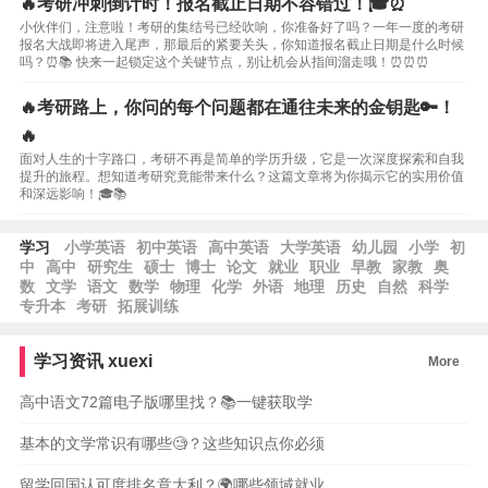
🔥考研冲刺倒计时！报名截止日期不容错过！🎓⏰
小伙伴们，注意啦！考研的集结号已经吹响，你准备好了吗？一年一度的考研
报名大战即将进入尾声，那最后的紧要关头，你知道报名截止日期是什么时候
吗？⏰📚 快来一起锁定这个关键节点，别让机会从指间溜走哦！⏰⏰⏰
🔥考研路上，你问的每个问题都在通往未来的金钥匙🔑！
🔥
面对人生的十字路口，考研不再是简单的学历升级，它是一次深度探索和自我
提升的旅程。想知道考研究竟能带来什么？这篇文章将为你揭示它的实用价值
和深远影响！🎓📚
学习
小学英语
初中英语
高中英语
大学英语
幼儿园
小学
初
中
高中
研究生
硕士
博士
论文
就业
职业
早教
家教
奥
数
文学
语文
数学
物理
化学
外语
地理
历史
自然
科学
专升本
考研
拓展训练
学习资讯
xuexi
More
高中语文72篇电子版哪里找？📚一键获取学
基本的文学常识有哪些🧐？这些知识点你必须
留学回国认可度排名意大利？🌍哪些领域就业