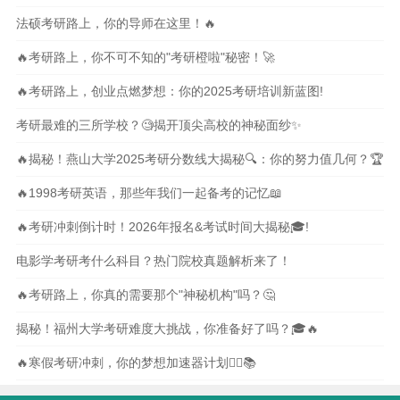
法硕考研路上，你的导师在这里！🔥
🔥考研路上，你不可不知的"考研橙啦"秘密！🚀
🔥考研路上，创业点燃梦想：你的2025考研培训新蓝图!
考研最难的三所学校？🧐揭开顶尖高校的神秘面纱✨
🔥揭秘！燕山大学2025考研分数线大揭秘🔍：你的努力值几何？🏆
🔥1998考研英语，那些年我们一起备考的记忆📖
🔥考研冲刺倒计时！2026年报名&考试时间大揭秘🎓!
电影学考研考什么科目？热门院校真题解析来了！
🔥考研路上，你真的需要那个"神秘机构"吗？🤔
揭秘！福州大学考研难度大挑战，你准备好了吗？🎓🔥
🔥寒假考研冲刺，你的梦想加速器计划🏃‍♀️📚