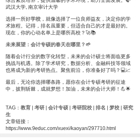
综合素质培养，提供温馨的学术环境，助力全面发展。🍃
武汉大学, 南京审计大学
选择一所好
学校
，就像选择了一位良师益友，决定你的学
术旅程。记得，排名虽重要，但适合自己的才是最好的。
现在，你的心动名单上是哪所高校？🚀📚
未来展望：会计专硕的春天在哪里？🌱
随着会计行业的数字化转型，未来的会计硕士将面临更多
挑战与机遇。除了学术研究，数据分析、金融科技等领域
也将成为新的考研热点。聚焦前沿，你准备好了吗？💻📈
最后，无论你选择哪条路，愿你在会计专硕考研的征途
中，披荆斩棘，成就梦想！加油，未来的会计大师！💪🌟
TAG：
教育
|
考研
|
会计专硕
|
考研院校
|
排名
|
梦校
|
研究
生
文章链接：
https://www.9educ.com/xuexi/kaoyan/297710.html