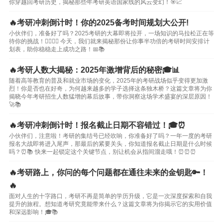
你穿越回考研历史，揭秘那些年考研英语国家线的风云变幻！🎯📈
🔥考研冲刺倒计时！你的2025备考时间规划大公开!
小伙伴们，准备好了吗？2025考研的大幕即将拉开，一场知识的马拉松正在等
待你的挑战！🏃‍♀️🏃‍♂️ 今天，我们就来揭秘那份让你事半功倍的考研时间安排计
划表，助你稳稳走上成功之路！📅📚
🔥考研人数大揭秘：2025年激增背后的秘密🎓📊
随着高等教育的普及和就业市场的变化，2025年的考研战场似乎变得更加激
烈！你是否也在好奇，为何越来越多的学子选择这条独木桥？这篇文章将为你
揭晓今年考研招生人数猛增的幕后故事，带你洞察这场学术盛宴的深层原因！
🚀📚
🔥考研冲刺倒计时！报名截止日期不容错过！🎓⏰
小伙伴们，注意啦！考研的集结号已经吹响，你准备好了吗？一年一度的考研
报名大战即将进入尾声，那最后的紧要关头，你知道报名截止日期是什么时候
吗？⏰📚 快来一起锁定这个关键节点，别让机会从指间溜走哦！⏰⏰⏰
🔥考研路上，你问的每个问题都在通往未来的金钥匙🔑！
🔥
面对人生的十字路口，考研不再是简单的学历升级，它是一次深度探索和自我
提升的旅程。想知道考研究竟能带来什么？这篇文章将为你揭示它的实用价值
和深远影响！🎓📚