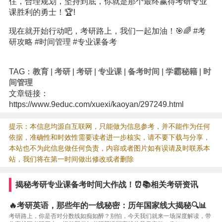
住，合理规划，坚持到底，你就是那个最终赢得考研专业
课胜利的勇士！🏆!
现在就开始行动吧，考研路上，我们一起加油！🎯🌈 #考
研攻略 #时间管理 #专业课备考
TAG：
教育
|
考研
|
考研
|
专业课
|
备考时间
|
学霸秘籍
|
时
间管理
文章链接：
https://www.9educ.com/xuexi/kaoyan/297249.html
提示：本信息均源自互联网，只能做为信息参考，并不能作为任何
依据，准确性和时效性需要读者进一步核实，请不要下载与分享，
本站也不为此信息做任何负责，内容或者图片如有误请及时联系本
站，我们将在第一时间做出修改或者删除
揭秘考研专业课备考时间大作战！⏰📚相关考研资讯
🔥考研英语，那些年的一线秘密：历年国家线大揭秘🔍📊
考研路上，你是否对分数线如痴如醉？别怕，今天我们就来一场深度解读，带