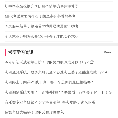
初中毕业怎么提升学历哪个简单🧐快速提升学
MHK考试主要考什么？想拿高分必看的备考
养老服务新星：揭秘养老护理员的温馨守护者
个人就业证明怎么开🧐证件齐全才能安心求职
考研学习资讯
More
🔥考研初试成绩单出炉！你的努力换算成分数了吗？🏆
考研查分系统开放多久可以查？⏰准考证丢了还能查成绩吗？🔥
考研路上，网课VS线下班：哪一个是你的最佳拍档📚?
考研调剂系统关闭了，还能补救吗？📚最后一波机会了解一下！🎯
音乐类专业考研都考啥？科目清单+备考攻略，速来围观！
传媒考研大揭秘！你的必胜攻略📚🔍