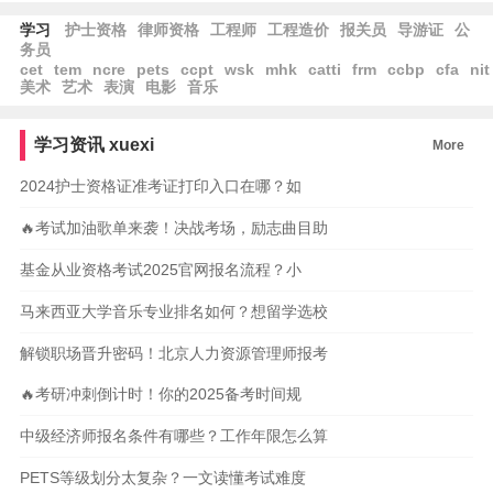
学习
护士资格
律师资格
工程师
工程造价
报关员
导游证
公
务员
cet
tem
ncre
pets
ccpt
wsk
mhk
catti
frm
ccbp
cfa
nit
美术
艺术
表演
电影
音乐
学习资讯
xuexi
More
2024护士资格证准考证打印入口在哪？如
🔥考试加油歌单来袭！决战考场，励志曲目助
基金从业资格考试2025官网报名流程？小
马来西亚大学音乐专业排名如何？想留学选校
解锁职场晋升密码！北京人力资源管理师报考
🔥考研冲刺倒计时！你的2025备考时间规
中级经济师报名条件有哪些？工作年限怎么算
PETS等级划分太复杂？一文读懂考试难度