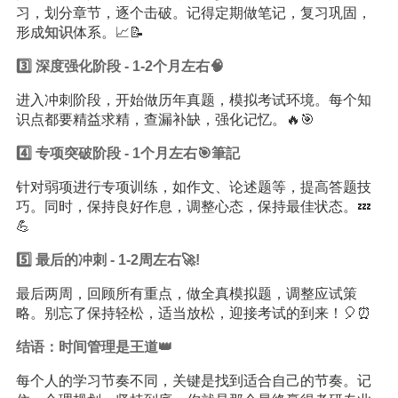
习，划分章节，逐个击破。记得定期做笔记，复习巩固，
形成
知识
体系。📈📝
3️⃣ 深度强化阶段 - 1-2个月左右🧠
进入冲刺阶段，开始做历年真题，模拟考试环境。每个知
识点都要精益求精，查漏补缺，强化记忆。🔥🎯
4️⃣ 专项突破阶段 - 1个月左右🎯筆記
针对弱项进行专项训练，如作文、论述题等，提高答题技
巧。同时，保持良好作息，调整心态，保持最佳状态。💤
💪
5️⃣ 最后的冲刺 - 1-2周左右🚀!
最后两周，回顾所有重点，做全真模拟题，调整应试策
略。别忘了保持轻松，适当放松，迎接考试的到来！🎈⏰
结语：时间管理是王道👑
每个人的学习节奏不同，关键是找到适合自己的节奏。记