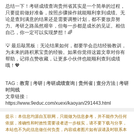
总结一下！考研成绩查询贵州省其实是一个简单的过程，
只要提前做好准备，按照步骤操作就能顺利拿到成绩。无
论是查到满意的结果还是需要调整计划，都不要放弃努
力。考研之路虽然艰辛，但每一步都是成长的见证。相信
自己，你一定可以实现梦想！🌈
💡 最后敲黑板：无论结果如何，都要学会总结经验教训，
为未来的路积累宝贵的经验。如果你觉得这篇文章对你有
帮助，记得点赞收藏，让更多小伙伴也能顺利查到成绩
哦！💖
TAG：
教育
|
考研
|
考研成绩查询
|
贵州省
|
查分方法
|
考研
时间线
文章链接：
https://www.9educ.com/xuexi/kaoyan/291443.html
提示：本信息均源自互联网，只能做为信息参考，并不能作为任何
依据，准确性和时效性需要读者进一步核实，请不要下载与分享，
本站也不为此信息做任何负责，内容或者图片如有误请及时联系本