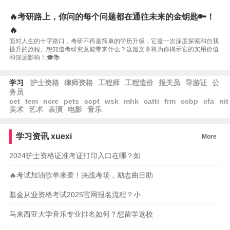
🔥考研路上，你问的每个问题都在通往未来的金钥匙🔑！
🔥
面对人生的十字路口，考研不再是简单的学历升级，它是一次深度探索和自我
提升的旅程。想知道考研究竟能带来什么？这篇文章将为你揭示它的实用价值
和深远影响！🎓📚
学习
护士资格
律师资格
工程师
工程造价
报关员
导游证
公
务员
cet
tem
ncre
pets
ccpt
wsk
mhk
catti
frm
ccbp
cfa
nit
美术
艺术
表演
电影
音乐
学习资讯
xuexi
More
2024护士资格证准考证打印入口在哪？如
🔥考试加油歌单来袭！决战考场，励志曲目助
基金从业资格考试2025官网报名流程？小
马来西亚大学音乐专业排名如何？想留学选校