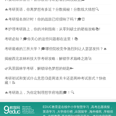
🔥考研英语，你离梦想有多近？分数揭秘！分数线大猜想🔍
🔥考研报名倒计时！你的战鼓已经擂响了吗？🎓⏰
🌟护理考研路上，你的冲刺指南：从零到硕士的硬核攻略📚!
考研必知？🎓你关心的这些问题都在这里！📚
考研最难的三所大学？🎓哪些院校竞争激烈到让人瑟瑟发抖？🔥
揭秘西北农林科技大学考研攻略：解锁学术巅峰之路🚀
🌿风景园林学考研，解锁绿色梦想的钥匙🔑
考研初试和复试什么意思🧐是两道关卡还是两种考试形式？快收
藏！📝
🔥考研路上，为你定制理想学府地图🎓！🔍
EDUC教育是在线
中小学智慧学习
,
高考志愿填报
,
英语学习
,
大学排行榜
,
出国留学
,
海外移民
,
学校排