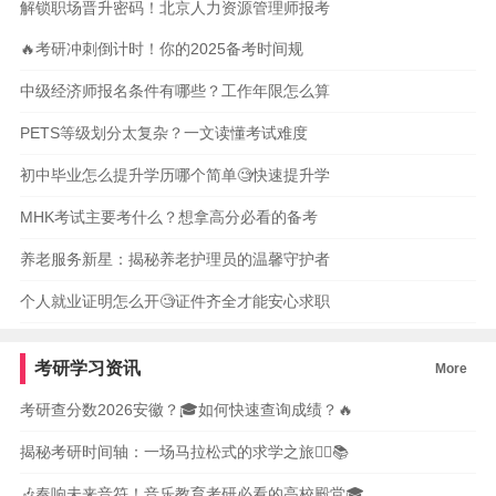
解锁职场晋升密码！北京人力资源管理师报考
🔥考研冲刺倒计时！你的2025备考时间规
中级经济师报名条件有哪些？工作年限怎么算
PETS等级划分太复杂？一文读懂考试难度
初中毕业怎么提升学历哪个简单🧐快速提升学
MHK考试主要考什么？想拿高分必看的备考
养老服务新星：揭秘养老护理员的温馨守护者
个人就业证明怎么开🧐证件齐全才能安心求职
考研学习资讯
More
考研查分数2026安徽？🎓如何快速查询成绩？🔥
揭秘考研时间轴：一场马拉松式的求学之旅🏃‍♀️📚
🎶奏响未来音符！音乐教育考研必看的高校殿堂🎓