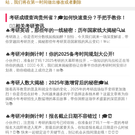
站，我们将在第一时间做出修改或者删除
考研成绩查询贵州省？🎓如何快速查分？手把手教你！
🏃‍♀️相关考研资讯
🔥考研英语，那些年的一线秘密：历年国家线大揭秘🔍📊
考研路上，你是否对分数线如痴如醉？别怕，今天我们就来一场深度解读，带
你穿越回考研历史，揭秘那些年考研英语国家线的风云变幻！🎯📈
🔥考研冲刺倒计时！你的2025备考时间规划大公开!
小伙伴们，准备好了吗？2025考研的大幕即将拉开，一场知识的马拉松正在等
待你的挑战！🏃‍♀️🏃‍♂️ 今天，我们就来揭秘那份让你事半功倍的考研时间安排计
划表，助你稳稳走上成功之路！📅📚
🔥考研人数大揭秘：2025年激增背后的秘密🎓📊
随着高等教育的普及和就业市场的变化，2025年的考研战场似乎变得更加激
烈！你是否也在好奇，为何越来越多的学子选择这条独木桥？这篇文章将为你
揭晓今年考研招生人数猛增的幕后故事，带你洞察这场学术盛宴的深层原因！
🚀📚
🔥考研冲刺倒计时！报名截止日期不容错过！🎓⏰
小伙伴们，注意啦！考研的集结号已经吹响，你准备好了吗？一年一度的考研
报名大战即将进入尾声，那最后的紧要关头，你知道报名截止日期是什么时候
吗？⏰📚 快来一起锁定这个关键节点，别让机会从指间溜走哦！⏰⏰⏰