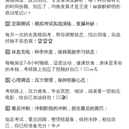
英语
阅读、政治热点、专业课深度解析，每个科目都有它
的时间份额。别忘了，均衡发展才是王道！📖旗帜鲜明的
政治笔记📈+
3️⃣ 定期测试：模拟考试实战演练，查漏补缺：
每月一次的全真模拟考，帮你调整状态，找出弱项，实战
经验不容忽视！🏆🏆🏆
4️⃣ 休息充电：科学作息，保持高效学习状态：
每晚保证7-8小时睡眠，适度运动，健康饮食，身体是革命
的本钱，考研路上别忘了照顾好自己！🏃‍♀️🥗💪
5️⃣ 心理调适：压力管理，保持积极心态：
考研路上，压力难免，学会冥想、倾诉，或者看一部励志
电影，给自己加油鼓劲！🧘‍♂️🎬✨
6️⃣ 最后冲刺：冲刺阶段的冲刺，抓住最后的尾巴：
临近考试，重点回顾，整理错题集，保持冷静，相信自
己，你已经准备充分！🎯🎉