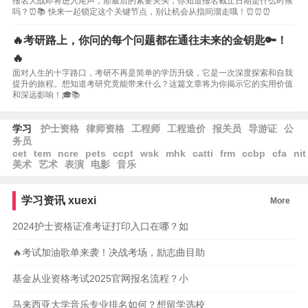
报名大战即将进入尾声，那最后的紧要关头，你知道报名截止日期是什么时候
吗？⏰📚 快来一起锁定这个关键节点，别让机会从指间溜走哦！⏰⏰⏰
🔥考研路上，你问的每个问题都在通往未来的金钥匙🔑！
🔥
面对人生的十字路口，考研不再是简单的学历升级，它是一次深度探索和自我
提升的旅程。想知道考研究竟能带来什么？这篇文章将为你揭示它的实用价值
和深远影响！🎓📚
学习
护士资格
律师资格
工程师
工程造价
报关员
导游证
公
务员
cet
tem
ncre
pets
ccpt
wsk
mhk
catti
frm
ccbp
cfa
nit
美术
艺术
表演
电影
音乐
学习资讯
xuexi
More
2024护士资格证准考证打印入口在哪？如
🔥考试加油歌单来袭！决战考场，励志曲目助
基金从业资格考试2025官网报名流程？小
马来西亚大学音乐专业排名如何？想留学选校