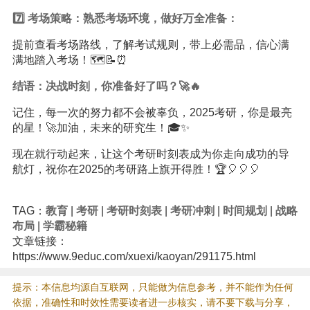
7️⃣ 考场策略：熟悉考场环境，做好万全准备：
提前查看考场路线，了解考试规则，带上必需品，信心满
满地踏入考场！🗺️📝⏰
结语：决战时刻，你准备好了吗？🚀🔥
记住，每一次的努力都不会被辜负，2025考研，你是最亮
的星！🚀加油，未来的研究生！🎓✨
现在就行动起来，让这个考研时刻表成为你走向成功的导
航灯，祝你在2025的考研路上旗开得胜！🏆🎈🎈🎈
TAG：
教育
|
考研
|
考研时刻表
|
考研冲刺
|
时间规划
|
战略
布局
|
学霸秘籍
文章链接：
https://www.9educ.com/xuexi/kaoyan/291175.html
提示：本信息均源自互联网，只能做为信息参考，并不能作为任何
依据，准确性和时效性需要读者进一步核实，请不要下载与分享，