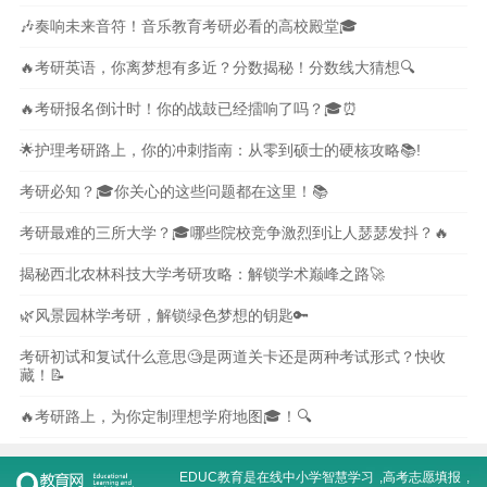
🎶奏响未来音符！音乐教育考研必看的高校殿堂🎓
🔥考研英语，你离梦想有多近？分数揭秘！分数线大猜想🔍
🔥考研报名倒计时！你的战鼓已经擂响了吗？🎓⏰
🌟护理考研路上，你的冲刺指南：从零到硕士的硬核攻略📚!
考研必知？🎓你关心的这些问题都在这里！📚
考研最难的三所大学？🎓哪些院校竞争激烈到让人瑟瑟发抖？🔥
揭秘西北农林科技大学考研攻略：解锁学术巅峰之路🚀
🌿风景园林学考研，解锁绿色梦想的钥匙🔑
考研初试和复试什么意思🧐是两道关卡还是两种考试形式？快收
藏！📝
🔥考研路上，为你定制理想学府地图🎓！🔍
EDUC教育是在线
中小学智慧学习
,
高考志愿填报
,