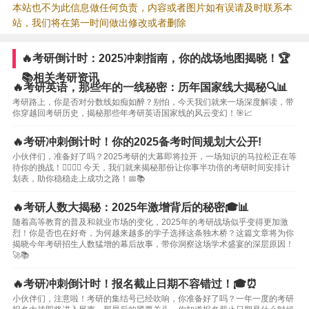
本站也不为此信息做任何负责，内容或者图片如有误请及时联系本
站，我们将在第一时间做出修改或者删除
🔥考研倒计时：2025冲刺指南，你的战场地图揭晓！🏆
📚相关考研资讯
🔥考研英语，那些年的一线秘密：历年国家线大揭秘🔍📊
考研路上，你是否对分数线如痴如醉？别怕，今天我们就来一场深度解读，带
你穿越回考研历史，揭秘那些年考研英语国家线的风云变幻！🎯📈
🔥考研冲刺倒计时！你的2025备考时间规划大公开!
小伙伴们，准备好了吗？2025考研的大幕即将拉开，一场知识的马拉松正在等
待你的挑战！🏃‍♀️🏃‍♂️ 今天，我们就来揭秘那份让你事半功倍的考研时间安排计
划表，助你稳稳走上成功之路！📅📚
🔥考研人数大揭秘：2025年激增背后的秘密🎓📊
随着高等教育的普及和就业市场的变化，2025年的考研战场似乎变得更加激
烈！你是否也在好奇，为何越来越多的学子选择这条独木桥？这篇文章将为你
揭晓今年考研招生人数猛增的幕后故事，带你洞察这场学术盛宴的深层原因！
🚀📚
🔥考研冲刺倒计时！报名截止日期不容错过！🎓⏰
小伙伴们，注意啦！考研的集结号已经吹响，你准备好了吗？一年一度的考研