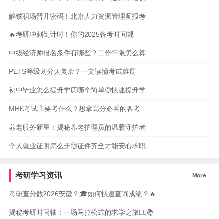
解锁职场晋升密码！北京人力资源管理师报考
🔥考研冲刺倒计时！你的2025备考时间规
中级经济师报名条件有哪些？工作年限怎么算
PETS等级划分太复杂？一文读懂考试难度
初中毕业怎么提升学历哪个简单🧐快速提升学
MHK考试主要考什么？想拿高分必看的备考
养老服务新星：揭秘养老护理员的温馨守护者
个人就业证明怎么开🧐证件齐全才能安心求职
考研学习资讯
More
考研查分数2026安徽？🎓如何快速查询成绩？🔥
揭秘考研时间轴：一场马拉松式的求学之旅🏃‍♀️📚