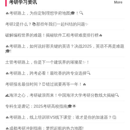
考研学习资讯
More
🔥考研路上，为你定制理想学府地图🎓！🔍
考研2是什么？📚那些年我们一起纠结的问题✨
破解编程世界的难题！揭秘软件工程考研难度排行榜🔥
🔥考研路上，如何说好那关键的英语？决战2025，英语不再是难题
🎓!
土管考研路上，你是下一个建筑界的璀璨星✨！
🔥考研路上，跨考必看！最吃香的跨专业选择🔍
考研报名最佳时间？⏰错过就要再等一年！🔥
🌊海洋之心，考研破浪而来！中国海洋大学考研分数线大揭秘🔍
专科生逆袭记：2025考研高校指南🎓🌟
🔥考研路上，线上培训班VS线下课堂：谁才是你的加速器？🤔
🔥成都考研冲刺指南：梦想起航的热力地图!