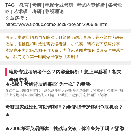
TAG：
教育
|
考研
|
电影专业考研
|
考试内容解析
|
备考攻
略
|
艺术硕士考研
|
影视理论
文章链接：
https://www.9educ.com/xuexi/kaoyan/290688.html
提示：本信息均源自互联网，只能做为信息参考，并不能作为任何
依据，准确性和时效性需要读者进一步核实，请不要下载与分享，
本站也不为此信息做任何负责，内容或者图片如有误请及时联系本
站，我们将在第一时间做出修改或者删除
电影专业考研考什么？内容全解析！想上岸必看！相关
考研资讯
🔥揭秘！考研背后的那些“为什么”？🎓📚
在这个知识爆炸的时代，越来越多的人选择考研这条路，究竟是什么驱使他们
踏上这场马拉松般的挑战？别急，让我们一起解开这个谜团！🚀📚
考研国家线没过可以调剂吗？🎓哪些情况还能争取机会？
🔥
🔥2006考研英语阅读：挑战与突破，你准备好了吗？🏆📚