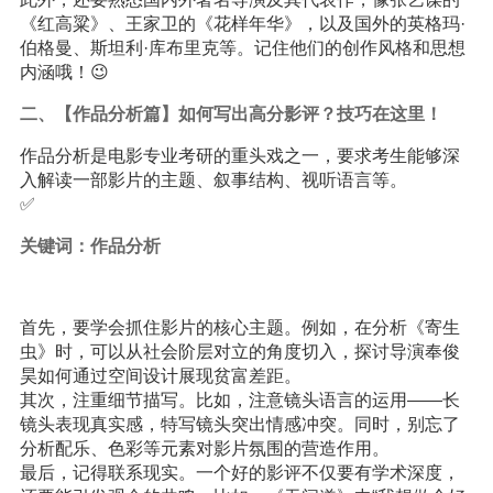
《红高粱》、王家卫的《花样年华》，以及国外的英格玛·
伯格曼、斯坦利·库布里克等。记住他们的创作风格和思想
内涵哦！😉
二、【作品分析篇】如何写出高分影评？技巧在这里！
作品分析是电影专业考研的重头戏之一，要求考生能够深
入解读一部影片的主题、叙事结构、视听语言等。
✅
关键词：作品分析
首先，要学会抓住影片的核心主题。例如，在分析《寄生
虫》时，可以从社会阶层对立的角度切入，探讨导演奉俊
昊如何通过空间设计展现贫富差距。
其次，注重细节描写。比如，注意镜头语言的运用——长
镜头表现真实感，特写镜头突出情感冲突。同时，别忘了
分析配乐、色彩等元素对影片氛围的营造作用。
最后，记得联系现实。一个好的影评不仅要有学术深度，