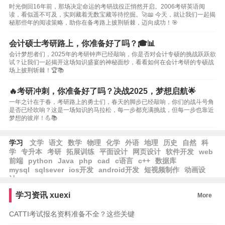
时光倒回16年前，那场决定命运的考研战役正悄然开启。2006考研英语阅
读，看似遥不可及，实则藏着无数宝藏等待挖掘。🚀📖 今天，就让我们一起揭
秘那些年的阅读策略，助你在备考路上披荆斩棘，迈向成功！🎯
会计硕士考研路上，你准备好了吗？🎓📊
会计梦想者们，2025年的考研钟声已经敲响，你是否对会计专硕的挑战跃跃欲
试？让我们一起揭开这场知识盛宴的神秘面纱，看看如何在会计考研的专硕战
场上披荆斩棘！🏆📚
🔥考研冲刺，你准备好了吗？决战2025，梦想启航🌟
一年之计在于春，考研路上的勇士们，春天的脚步已经敲响，你们的战斗号角
是否已经吹响？这是一场知识的马拉松，每一步都充满挑战，但每一步也靠近
梦想的彼岸！💪📚
学习
文学
语文
数学
物理
化学
外语
地理
历史
自然
科
学
专升本
考研
拓展训练
平面设计
网页设计
软件开发
web
前端
python
Java
php
cad
c语言
c++
数据库
mysql
sqlsever
ios开发
android开发
短视频制作
动画设
计
学习资讯
xuexi
More
CATTI考试报名资料准备不全？这些关键