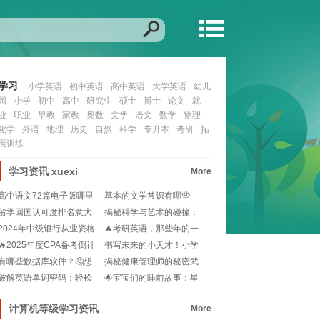
学习
小学英语
初中英语
高中英语
大学英语
幼儿
园
小学
初中
高中
研究生
硕士
博士
论文
就
业
职业
早教
家教
奥数
文学
语文
数学
物理
化学
外语
地理
历史
自然
科学
专升本
考研
拓
展训练
学习资讯
xuexi
More
高中语文72篇电子版哪里
基本的文学常识有哪些
找？📚一键获取学
🧐？这些知识点你必须
留学回国认可度排名意大
揭秘科学与艺术的碰撞：
利？🌍哪些领域就业
高中理科班与文科班
2024年中级银行从业资格
🔥考研英语，那些年的一
证报名入口在哪
线秘密：历年国家线
🔥2025年度CPA备考倒计
书写未来的小天才！小学
时：报名&考
生语文学习新指南📚
有哪些数据库软件？🤔想
揭秘健康管理师的秘密武
学数据库该选哪个？
器：必考技能大盘点
破解英语单词密码：轻松
🌟宝宝们的睡前故事：星
掌握日常小词大智慧
星眨呀眨，幼儿园的
计算机等级学习资讯
More