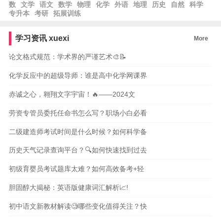
数
文学
语文
数学
物理
化学
外语
地理
历史
自然
科学
专升本
考研
拓展训练
学习资讯
xuexi
More
论文格式规范：学术界的严谨艺术🎨📝
化学反应中的超级导师：谁是高中化学网课界
赤诚之心，翱翔文字宇宙！🔥——2024文
劳资专管员委托任命书怎么写？职场小白必看
二级建造师考试时间是什么时候？如何科学备
历史天气记录查询平台？🔍如何快速找到过去
初级育婴员考试题库太难？如何高效备考+轻
胆固醇大揭秘：英语版健康词汇解析📈!
初中语文新教材解读🧐哪些变化值得关注？快