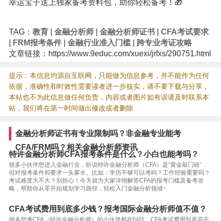
幸运宝子送上独家备考资料包，助你轻松备考！🎁
TAG：
教育
|
金融分析师
|
金融分析师证书
|
CFA考试要求
|
FRM报考条件
|
金融行业准入门槛
|
跨专业考证攻略
文章链接：https://www.9educ.com/xuexi/jrfxs/290751.html
提示：本信息均源自互联网，只能做为信息参考，并不能作为任何
依据，准确性和时效性需要读者进一步核实，请不要下载与分享，
本站也不为此信息做任何负责，内容或者图片如有误请及时联系本
站，我们将在第一时间做出修改或者删除
金融分析师证书有专业限制吗？非金融专业能考
CFA/FRM吗？相关金融分析师资讯
特许金融分析师CFA报考条件是什么？小白也能考吗？
很多小伙伴想进入金融行业，听说特许金融分析师（CFA）是“黄金敲门砖”，
但对报考条件和要求一头雾水。比如：学历不够可以考吗？工作经验重要吗？
考试难度大不大？别担心！今天就为大家详细解答CFA的报考门槛及备考攻
略，帮助你从零开始规划学习路径，轻松入门金融分析领域~
CFA考试费用到底多少钱？报考国际金融分析师值不值？
很多想考CFA（特许金融分析师）的小伙伴都在纠结：CFA考试费用到底高不