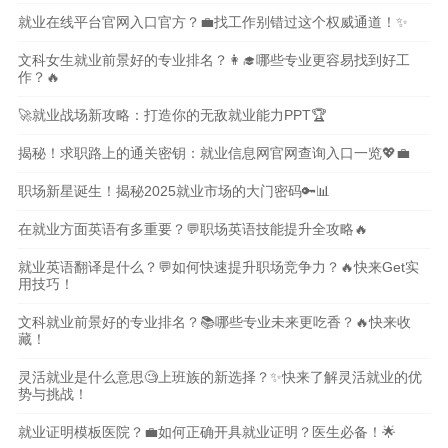
就业在线平台官网入口官方？💼找工作别错过这个权威通道！✨
文科女生就业前景好的专业排名？👩‍🎓哪些专业更容易找到好工
作？🔥
🚀就业战场新攻略：打造你的无敌就业能力PPT🏆
揭秘！求职路上的通关密钥：就业信息网官网查询入口一览💖💼
职场新星诞生！揭秘2025就业市场的大门密码🔑📊
在就业方面英语有多重要？💬职场英语技能提升全攻略🔥
就业英语翻译是什么？💬如何快速提升职场竞争力？🔥快来Get实
用技巧！
文科就业前景好的专业排名？📚哪些专业未来更吃香？🔥快来收
藏！
灵活就业是什么意思🧐上班族的新选择？✨快来了解灵活就业的优
势与挑战！
就业证明模板医院？💼如何正确开具就业证明？医生必备！🌟