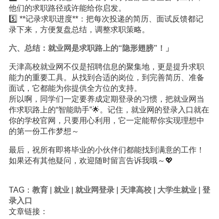
他们的求职路径或许能给你启发。
5️⃣ **记录求职进度**：把每次投递的简历、面试反馈都记
录下来，方便复盘总结，调整求职策略。
六、总结：就业网是求职路上的“隐形翅膀”！」
天津高校就业网不仅是招聘信息的聚集地，更是提升求职
能力的重要工具。从找到合适的岗位，到完善简历、准备
面试，它都能为你提供全方位的支持。
所以啊，同学们一定要养成定期登录的习惯，把就业网当
作求职路上的“智能助手”🌟。记住，就业网的登录入口就在
你的学校官网，只要用心利用，它一定能帮你实现理想中
的第一份工作梦想～
最后，祝所有即将毕业的小伙伴们都能找到满意的工作！
如果还有其他疑问，欢迎随时留言告诉我哦～💖
TAG：
教育
|
就业
|
就业网登录
|
天津高校
|
大学生就业
|
登
录入口
文章链接：