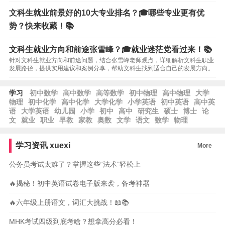
文科生就业前景好的10大专业排名？🎓哪些专业更有优
势？快来收藏！📚
文科生就业方向和前途张雪峰？🎓就业迷茫党看过来！📚
针对文科生就业方向和前途问题，结合张雪峰老师观点，详细解析文科生职业
发展路径，提供实用建议和案例分享，帮助文科生找到适合自己的发展方向。
学习
初中数学
高中数学
高等数学
初中物理
高中物理
大学
物理
初中化学
高中化学
大学化学
小学英语
初中英语
高中英
语
大学英语
幼儿园
小学
初中
高中
研究生
硕士
博士
论
文
就业
职业
早教
家教
奥数
文学
语文
数学
物理
学习资讯
xuexi
More
公务员考试太难了？掌握这些“法术”轻松上
🔥揭秘！初中英语试卷电子版来袭，备考神器
🔥六年级上册语文，词汇大挑战！📖📚
MHK考试四级到底考啥？想拿高分必看！