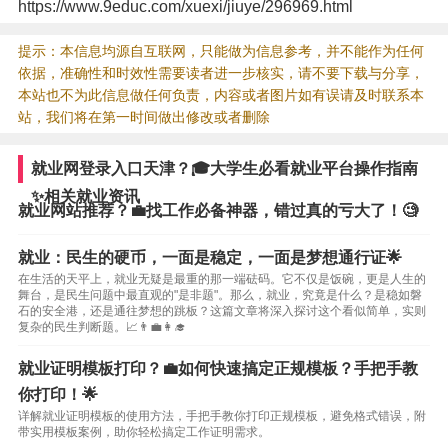
https://www.9educ.com/xuexi/jiuye/296969.html
提示：本信息均源自互联网，只能做为信息参考，并不能作为任何
依据，准确性和时效性需要读者进一步核实，请不要下载与分享，
本站也不为此信息做任何负责，内容或者图片如有误请及时联系本
站，我们将在第一时间做出修改或者删除
就业网登录入口天津？🎓大学生必看就业平台操作指南
✨相关就业资讯
就业网站推荐？💼找工作必备神器，错过真的亏大了！🧐
就业：民生的硬币，一面是稳定，一面是梦想通行证🌟
在生活的天平上，就业无疑是最重的那一端砝码。它不仅是饭碗，更是人生的
舞台，是民生问题中最直观的"是非题"。那么，就业，究竟是什么？是稳如磐
石的安全港，还是通往梦想的跳板？这篇文章将深入探讨这个看似简单，实则
复杂的民生判断题。📈👨‍💼👩‍🎓
就业证明模板打印？💼如何快速搞定正规模板？手把手教
你打印！🌟
详解就业证明模板的使用方法，手把手教你打印正规模板，避免格式错误，附
带实用模板案例，助你轻松搞定工作证明需求。