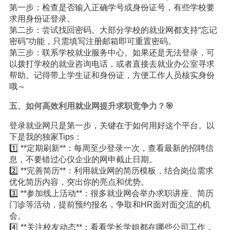
第一步：检查是否输入正确学号或身份证号，有些学校要
求用身份证登录。
第二步：尝试找回密码。大部分学校的就业网都支持“忘记
密码”功能，只需填写注册邮箱即可重置密码。
第三步：联系学校就业服务中心。如果还是无法登录，可
以拨打学校的就业咨询电话，或者直接去就业办公室寻求
帮助。记得带上学生证和身份证，方便工作人员核实身份
哦～
五、如何高效利用就业网提升求职竞争力？🎯
登录就业网只是第一步，关键在于如何用好这个平台。以
下是我的独家Tips：
1️⃣ **定期刷新**：每周至少登录一次，查看最新的招聘信
息，不要错过心仪企业的网申截止日期。
2️⃣ **完善简历**：利用就业网的简历模板，结合岗位需求
优化简历内容，突出你的亮点和优势。
3️⃣ **参加线上活动**：很多就业网会举办求职讲座、简历
门诊等活动，提前预约报名，争取和HR面对面交流的机
会。
4️⃣ **关注校友动态**：看看学长学姐都在哪些公司工作，