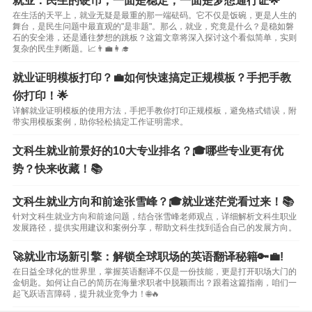
就业：民生的硬币，一面是稳定，一面是梦想通行证🌟
在生活的天平上，就业无疑是最重的那一端砝码。它不仅是饭碗，更是人生的
舞台，是民生问题中最直观的"是非题"。那么，就业，究竟是什么？是稳如磐
石的安全港，还是通往梦想的跳板？这篇文章将深入探讨这个看似简单，实则
复杂的民生判断题。📈👨‍💼👩‍🎓
就业证明模板打印？💼如何快速搞定正规模板？手把手教
你打印！🌟
详解就业证明模板的使用方法，手把手教你打印正规模板，避免格式错误，附
带实用模板案例，助你轻松搞定工作证明需求。
文科生就业前景好的10大专业排名？🎓哪些专业更有优
势？快来收藏！📚
文科生就业方向和前途张雪峰？🎓就业迷茫党看过来！📚
针对文科生就业方向和前途问题，结合张雪峰老师观点，详细解析文科生职业
发展路径，提供实用建议和案例分享，帮助文科生找到适合自己的发展方向。
🚀就业市场新引擎：解锁全球职场的英语翻译秘籍🔑💼!
在日益全球化的世界里，掌握英语翻译不仅是一份技能，更是打开职场大门的
金钥匙。如何让自己的简历在海量求职者中脱颖而出？跟着这篇指南，咱们一
起飞跃语言障碍，提升就业竞争力！🌐🔥