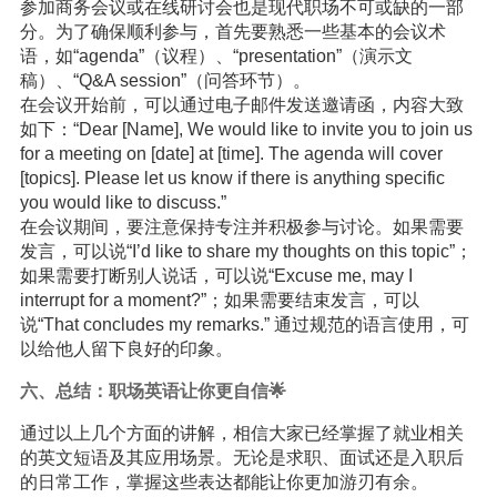
参加商务会议或在线研讨会也是现代职场不可或缺的一部
分。为了确保顺利参与，首先要熟悉一些基本的会议术
语，如“agenda”（议程）、“presentation”（演示文
稿）、“Q&A session”（问答环节）。
在会议开始前，可以通过电子邮件发送邀请函，内容大致
如下：“Dear [Name], We would like to invite you to join us
for a meeting on [date] at [time]. The agenda will cover
[topics]. Please let us know if there is anything specific
you would like to discuss.”
在会议期间，要注意保持专注并积极参与讨论。如果需要
发言，可以说“I’d like to share my thoughts on this topic”；
如果需要打断别人说话，可以说“Excuse me, may I
interrupt for a moment?”；如果需要结束发言，可以
说“That concludes my remarks.” 通过规范的语言使用，可
以给他人留下良好的印象。
六、总结：职场英语让你更自信🌟
通过以上几个方面的讲解，相信大家已经掌握了就业相关
的英文短语及其应用场景。无论是求职、面试还是入职后
的日常工作，掌握这些表达都能让你更加游刃有余。