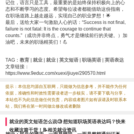
记住，语言只是工具，最重要的是始终保持积极向上的心
态和不断
学习
的态度。希望每位读者都能借助这份指南，
在职场道路上越走越远，实现自己的职业梦想！🌟
最后，送给大家一句激励人心的话：“Success is not final,
failure is not fatal: It is the courage to continue that
counts.”（成功并非终点，勇气才是继续前行的关键。）加
油吧，未来的职场精英们！💪
TAG：
教育
|
就业
|
就业
|
英文短语
|
职场英语
|
英语表达
文章链接：
https://www.9educ.com/xuexi/jiuye/290570.html
提示：本信息均源自互联网，只能做为信息参考，并不能作为任何
依据，准确性和时效性需要读者进一步核实，请不要下载与分享，
本站也不为此信息做任何负责，内容或者图片如有误请及时联系本
站，我们将在第一时间做出修改或者删除
就业的英文短语怎么说🧐 想知道职场英语表达吗？快来
收藏这篇干货！📝相关就业资讯