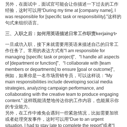
另外，在面试中，面试官可能会让你描述一下过去的工作
经验，这时可以用“During my time at [company name], I
was responsible for [specific task or responsibility].”这样的
句式来组织语言。
三、入职之后：如何用英语描述日常工作职责kerjaing✨
一旦成功入职，接下来就需要用英语来描述自己的日常工
作任务了。常用的表达方式有“I am responsible for
managing [specific task or project]”、“I handle all aspects
of [department or function]”、“I collaborate with [team
members or departments] to ensure [goal or outcome]”。
例如，如果你是一名市场营销专员，可以这样说：“My
main responsibilities include developing social media
strategies, analyzing campaign performance, and
collaborating with the creative team to produce engaging
content.” 这样既能清楚地传达你的工作内容，也能展示你
的专业能力。
另外，在工作中难免会遇到一些紧急情况，比如需要加班
或者处理突发事件，这时可以用“Due to an urgent
situation, I had to stay late to complete the report”或者“I