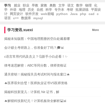
学习
就业
职业
早教
家教
奥数
文学
语文
数学
物理
化
学
外语
地理
历史
自然
科学
专升本
考研
拓展训练
平面设
计
网页设计
软件开发
web前端
python
Java
php
cad
c
语言
c++
数据库
mysql
学习资讯
xuexi
More
揭秘未知版图：中国地理图册的空白处藏着哪
会计硕士考研路上，你准备好了吗？🎓📊
c语言常用代码及含义？🤔新手小白必看！✨
律考迷思解密：ABC等同分数，律师资格证
通关密钥！揭秘报关员考试时间与报名窗口🔥
🔥医界双剑合璧！医师执业证书VS医师资格
揭秘科技新宠儿：计算机 Nit 证书，解
🔥解锁科技新纪元！计算机板块全解析💻📊