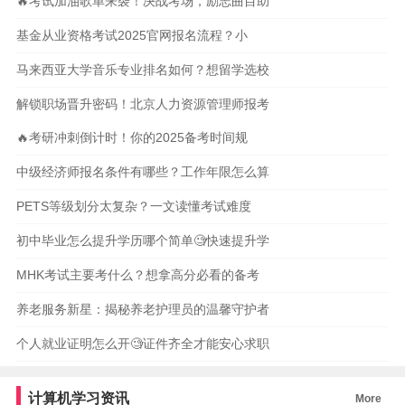
🔥考试加油歌单来袭！决战考场，励志曲目助
基金从业资格考试2025官网报名流程？小
马来西亚大学音乐专业排名如何？想留学选校
解锁职场晋升密码！北京人力资源管理师报考
🔥考研冲刺倒计时！你的2025备考时间规
中级经济师报名条件有哪些？工作年限怎么算
PETS等级划分太复杂？一文读懂考试难度
初中毕业怎么提升学历哪个简单🧐快速提升学
MHK考试主要考什么？想拿高分必看的备考
养老服务新星：揭秘养老护理员的温馨守护者
个人就业证明怎么开🧐证件齐全才能安心求职
计算机学习资讯
More