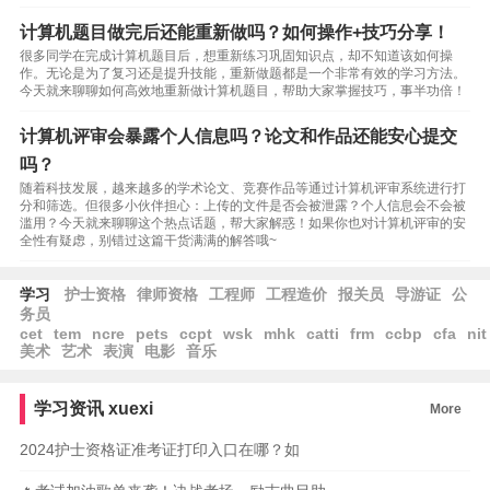
计算机题目做完后还能重新做吗？如何操作+技巧分享！
很多同学在完成计算机题目后，想重新练习巩固知识点，却不知道该如何操
作。无论是为了复习还是提升技能，重新做题都是一个非常有效的学习方法。
今天就来聊聊如何高效地重新做计算机题目，帮助大家掌握技巧，事半功倍！
计算机评审会暴露个人信息吗？论文和作品还能安心提交
吗？
随着科技发展，越来越多的学术论文、竞赛作品等通过计算机评审系统进行打
分和筛选。但很多小伙伴担心：上传的文件是否会被泄露？个人信息会不会被
滥用？今天就来聊聊这个热点话题，帮大家解惑！如果你也对计算机评审的安
全性有疑虑，别错过这篇干货满满的解答哦~
学习
护士资格
律师资格
工程师
工程造价
报关员
导游证
公
务员
cet
tem
ncre
pets
ccpt
wsk
mhk
catti
frm
ccbp
cfa
nit
美术
艺术
表演
电影
音乐
学习资讯
xuexi
More
2024护士资格证准考证打印入口在哪？如