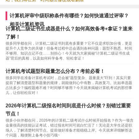
计算机评审中级职称条件有哪些？如何快速通过评审？
相关计算机资讯
计算机二级证书生成器是什么？如何高效备考+拿证？速来
了解！
很多同学都在问，计算机二级证书到底有多重要？它不仅是求职加分项，更是
提升个人竞争力的关键！但备考过程中总会遇到各种问题：题型不熟悉、时间
不够用、知识点记不住……别担心！今天就为大家揭秘“计算机二级证书生成
器”背后的真相，以及如何科学备考、轻松拿证！
计算机考试题型和题量怎么分布？考前必看！
很多同学在准备计算机考试时，总会被“题型复杂、题量庞大”吓到！其实只要
提前了解清楚题型和题量的规律，就能做到心中有数，高效复习。比如单选题
占比多少？编程题难不难？时间够不够用？今天就来揭秘计算机考试的那些事
儿，让你轻松应对！
2026年计算机二级报名时间到底是什么时候？别错过重要
节点！
很多小伙伴都在问，2026年的计算机二级考试什么时候开始报名？作为一项含
金量很高的技能认证考试，错过报名时间可就白忙活了！无论是大学生还是职
场人，了解清楚时间节点、提前做好准备才能稳稳上岸。今天就来详细解答这
个问题，顺便附上备考小技巧哦~