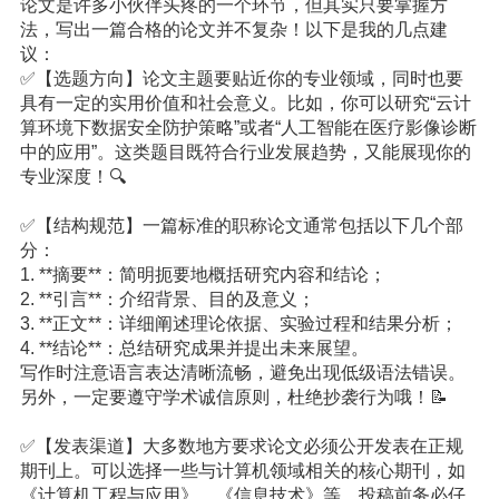
论文是许多小伙伴头疼的一个环节，但其实只要掌握方
法，写出一篇合格的论文并不复杂！以下是我的几点建
议：
✅【选题方向】论文主题要贴近你的专业领域，同时也要
具有一定的实用价值和社会意义。比如，你可以研究“云计
算环境下数据安全防护策略”或者“人工智能在医疗影像诊断
中的应用”。这类题目既符合行业发展趋势，又能展现你的
专业深度！🔍
✅【结构规范】一篇标准的职称论文通常包括以下几个部
分：
1. **摘要**：简明扼要地概括研究内容和结论；
2. **引言**：介绍背景、目的及意义；
3. **正文**：详细阐述理论依据、实验过程和结果分析；
4. **结论**：总结研究成果并提出未来展望。
写作时注意语言表达清晰流畅，避免出现低级语法错误。
另外，一定要遵守学术诚信原则，杜绝抄袭行为哦！📝
✅【发表渠道】大多数地方要求论文必须公开发表在正规
期刊上。可以选择一些与计算机领域相关的核心期刊，如
《计算机工程与应用》、《信息技术》等。投稿前务必仔