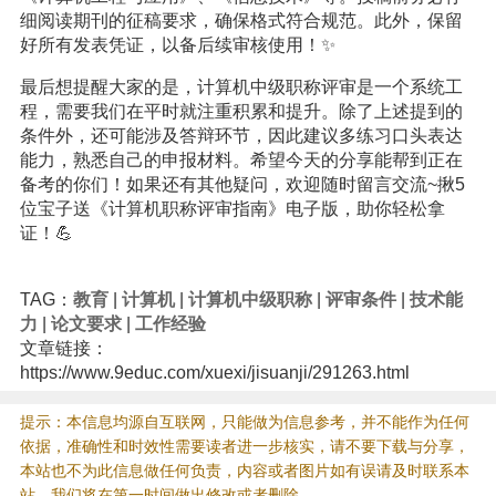
细阅读期刊的征稿要求，确保格式符合规范。此外，保留
好所有发表凭证，以备后续审核使用！✨
最后想提醒大家的是，计算机中级职称评审是一个系统工
程，需要我们在平时就注重积累和提升。除了上述提到的
条件外，还可能涉及答辩环节，因此建议多练习口头表达
能力，熟悉自己的申报材料。希望今天的分享能帮到正在
备考的你们！如果还有其他疑问，欢迎随时留言交流~揪5
位宝子送《计算机职称评审指南》电子版，助你轻松拿
证！💪
TAG：
教育
|
计算机
|
计算机中级职称
|
评审条件
|
技术能
力
|
论文要求
|
工作经验
文章链接：
https://www.9educ.com/xuexi/jisuanji/291263.html
提示：本信息均源自互联网，只能做为信息参考，并不能作为任何
依据，准确性和时效性需要读者进一步核实，请不要下载与分享，
本站也不为此信息做任何负责，内容或者图片如有误请及时联系本
站，我们将在第一时间做出修改或者删除