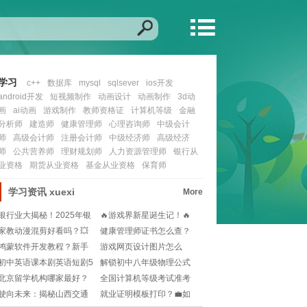
学习
c++
数据库
mysql
sqlsever
ios开发
android开发
短视频制作
动画设计
动画制作
3d动
画
ai动画
游戏制作
教师资格证
计算机等级
金融
分析师
建造师
健康管理师
心理咨询师
中级会计
师
高级会计师
注册会计师
中级经济师
高级经济
师
公共营养师
理财规划师
人力资源管理师
银行从
业资格
期货从业资格
基金从业资格
保育师
学习资讯
xuexi
More
银行业大揭秘！2025年银
🔥游戏界新星诞生记！🔥
行从业资格证考
—— 掌握未来，
家教动漫混剪好看吗？💥
健康管理师证书怎么查？
超燃战斗场面+感人
官方渠道+注意事项
鸿蒙软件开发教程？新手
游戏网页设计图片怎么
如何快速上手鸿蒙系
选？🔥如何让网页更有
初中英语课本剧英语短剧5
解锁初中八年级物理公式
分钟内？🎭如何快
宝箱！🔮Proje
北京留学机构哪家最好？
全国计算机等级考试准考
🌍如何选择靠谱的留
证打印入口在哪？官
驶向未来：揭秘山西交通
就业证明模板打印？💼如