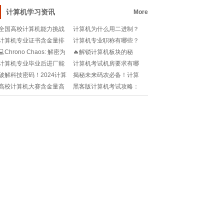
职业技术学院的创新
何快速搞定正规模板
计算机学习资讯
More
全国高校计算机能力挑战
计算机为什么用二进制？
赛怎么样🧐比赛含金量高
十进制不好吗？🤔
计算机专业证书含金量排
计算机专业职称有哪些？
吗？🔥快来了解！
名？考哪个证书最吃香？
如何选择适合自己的职业
💻Chrono Chaos: 解密为
🔥解锁计算机板块的秘
发展路径？
何计算机时间总与现实脱
密：那些你不可不知的概
计算机专业毕业后进厂能
计算机考试机房要求有哪
节?
念概览🔥
干什么？热门岗位大揭
些？考前必看！
破解科技密码！2024计算
揭秘未来码农必备！计算
秘！
机二级证书查询指南🔍
机应用全解析🎓💻
高校计算机大赛含金量高
黑客版计算机考试攻略：
吗🧐哪些比赛值得参加？
模拟破解技巧大揭秘💻🔑!
🔥快来收藏！